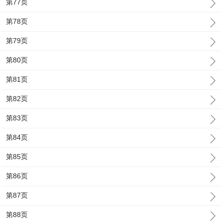
第77页
第78页
第79页
第80页
第81页
第82页
第83页
第84页
第85页
第86页
第87页
第88页