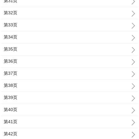
第31页
第32页
第33页
第34页
第35页
第36页
第37页
第38页
第39页
第40页
第41页
第42页