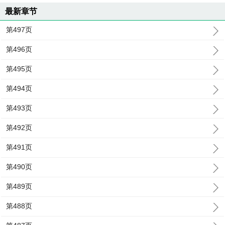
最新章节
第497页
第496页
第495页
第494页
第493页
第492页
第491页
第490页
第489页
第488页