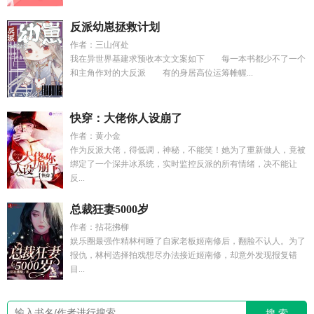
反派幼崽拯救计划
作者：三山何处
我在异世界基建求预收本文文案如下 每一本书都少不了一个
和主角作对的大反派 有的身居高位运筹帷幄...
快穿：大佬你人设崩了
作者：黄小金
作为反派大佬，得低调，神秘，不能笑！她为了重新做人，竟被
绑定了一个深井冰系统，实时监控反派的所有情绪，决不能让
反...
总裁狂妻5000岁
作者：拈花拂柳
娱乐圈最强作精林柯睡了自家老板姬南修后，翻脸不认人。为了
报仇，林柯选择拍戏想尽办法接近姬南修，却意外发现报复错
目...
搜 索