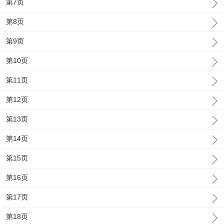
第7页
第8页
第9页
第10页
第11页
第12页
第13页
第14页
第15页
第16页
第17页
第18页