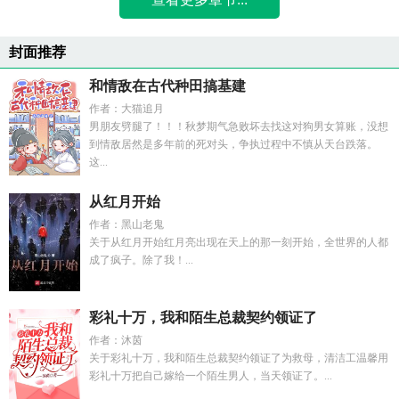
封面推荐
和情敌在古代种田搞基建
作者：大猫追月
男朋友劈腿了！！！秋梦期气急败坏去找这对狗男女算账，没想
到情敌居然是多年前的死对头，争执过程中不慎从天台跌落。
这...
从红月开始
作者：黑山老鬼
关于从红月开始红月亮出现在天上的那一刻开始，全世界的人都
成了疯子。除了我！...
彩礼十万，我和陌生总裁契约领证了
作者：沐茵
关于彩礼十万，我和陌生总裁契约领证了为救母，清洁工温馨用
彩礼十万把自己嫁给一个陌生男人，当天领证了。...