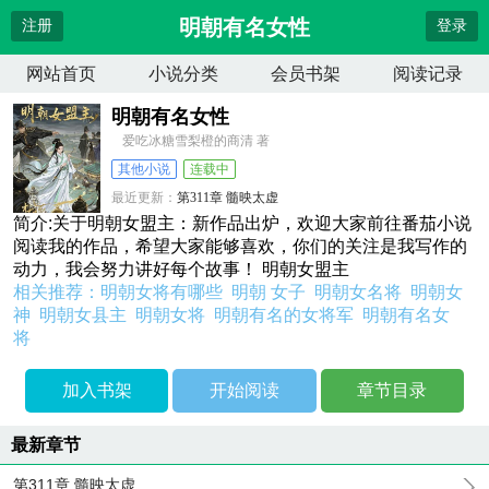
明朝有名女性
注册
登录
网站首页
小说分类
会员书架
阅读记录
明朝有名女性
爱吃冰糖雪梨橙的商清 著
其他小说
连载中
最近更新：
第311章 髓映太虚
更新时间：
2026-04-11 08:11:06
简介:关于明朝女盟主：新作品出炉，欢迎大家前往番茄小说
阅读我的作品，希望大家能够喜欢，你们的关注是我写作的
动力，我会努力讲好每个故事！ 明朝女盟主
相关推荐：
明朝女将有哪些
明朝 女子
明朝女名将
明朝女
神
明朝女县主
明朝女将
明朝有名的女将军
明朝有名女
将
加入书架
开始阅读
章节目录
最新章节
第311章 髓映太虚