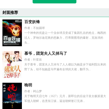
封面推荐
百变妖锋
作者：不如踢球
一个神奇的优盘让一个业余球员变成了集因扎吉的抢点，梅西的
过人，罗纳尔迪尼奥的想象力，巴蒂斯图塔的爆射，克洛泽的
头...
慕爷，团宠夫人又掉马了
作者：叶星辰
关于慕爷，团宠夫人又掉马了人人都以为她是乡下福利院出来的
野丫头，却不知她是马甲遍布全球的大佬，翻手为...
晚明
作者：柯山梦
关于晚明天启七年（1627）元月，新即位的后金汗皇太极派遣大
军侵入朝鲜，击溃东江镇，逼迫朝鲜签订兄弟...