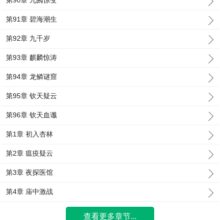
第90章 九阙惊变
第91章 碧海潮生
第92章 九千岁
第93章 麒麟惊涛
第94章 龙鳞谜窟
第95章 钦天疑云
第96章 钦天血谶
第1章 初入杏林
第2章 瘟疫疑云
第3章 夜探医馆
第4章 庙中激战
查看更多章节...