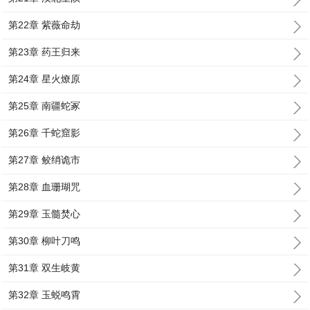
第22章 紫薇命劫
第23章 药王归来
第24章 星火燎原
第25章 南疆蛇冢
第26章 千蛇窟影
第27章 鲛绡诡市
第28章 血珊瑚咒
第29章 玉髓焚心
第30章 柳叶刀鸣
第31章 双生岐黄
第32章 玉蜕鸣霄