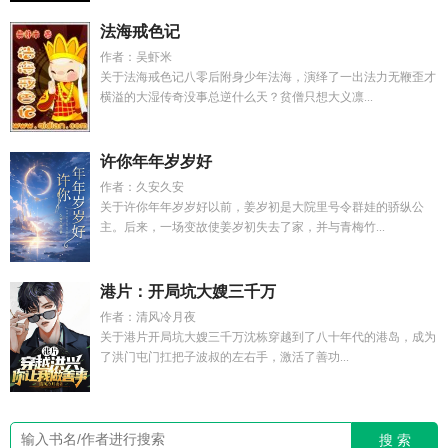
法海戒色记
作者：吴虾米
关于法海戒色记八零后附身少年法海，演绎了一出法力无鞭歪才
横溢的大湿传奇没事总逆什么天？贫僧只想大义凛...
许你年年岁岁好
作者：久安久安
关于许你年年岁岁好以前，姜岁初是大院里号令群娃的骄纵公
主。后来，一场变故使姜岁初失去了家，并与青梅竹...
港片：开局坑大嫂三千万
作者：清风冷月夜
关于港片开局坑大嫂三千万沈栋穿越到了八十年代的港岛，成为
了洪门屯门扛把子波叔的左右手，激活了善功...
搜 索