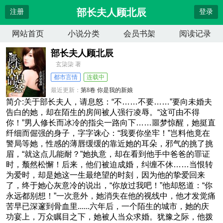
部长夫人顾北辰
注册
登录
网站首页
小说分类
会员书架
阅读记录
部长夫人顾北辰
玄柒柒 著
都市言情
连载中
最近更新：
第8卷 你是我的新娘
更新时间：
2026-04-12 17:04:57
简介:关于部长夫人，请息怒：“不……不要……”要向未婚夫
告白的她，却在陌生的房间被人强行凌辱。“这可由不得
你！”男人修长而冰冷的指尖一路向下……噩梦惊醒，她挺直
纤细而倔强的身子，字字诛心：“我要你坐牢！”岂料他竟在
警局等她，性感的薄唇缓缓的靠近她的耳朵，邪气的挑了挑
眉，“就这点儿能耐？”她执意，却在看到他手中爸爸的罪证
时，颓然松懈！后来，他们被迫成婚，纠缠不休……当恨转
为爱时，却是她这一生最绝望的时刻，因为他的挚爱回来
了，终于她心灰意冷的说出，“你放过我吧！”他却怒道：“你
永远都别想！”一次意外，她消失在他的视线中，他才发觉痛
苦早已深邃到骨血里......六年后，一个陌生的城市，她的庆
功宴上，万众瞩目之下，她被人当众求婚。犹豫之际，他拨