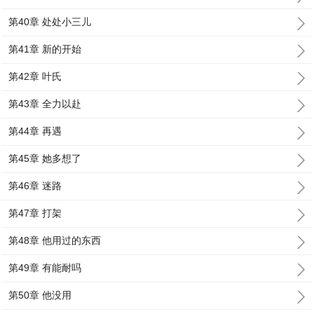
第40章 处处小三儿
第41章 新的开始
第42章 叶氏
第43章 全力以赴
第44章 再遇
第45章 她多想了
第46章 迷路
第47章 打架
第48章 他用过的东西
第49章 有能耐吗
第50章 他没用