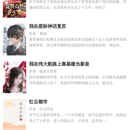
关于我靠生子系统在修仙界长生了李雪原本是个现代的姑娘，穿
越到四零以后，在四零年代生活了十几年。得到了...
我在星际神话复苏
作者：秉烟
看看预收幻耽爽文从轮回游戏回来后我碾压了众人地球青年洛殷
熬夜猝死，再次睁开眼睛变成星际时代的废物洛殷，绑定的...
我在伟大航路上靠基建当新皇
作者：银发天然卷
前排基建航海争霸，女主不是传统意义的海贼。生存模式基建模
式争霸模式上班了，更新时间调整到晚上九点。最近还...
红尘都市
作者：生活所迫
关于红尘都市周梦龙，一个才华横溢，帅气温柔的青年，如愿的
考入了公务员，进入系统以后，才发现，这里面一...