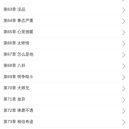
第63章 没品
第64章 事态严重
第65章 心里很暖
第66章 太矫情
第67章 怎么是他
第68章 八卦
第69章 明争暗斗
第70章 大师兄
第71章 放弃
第72章 琢磨不透
第73章 相信奇迹