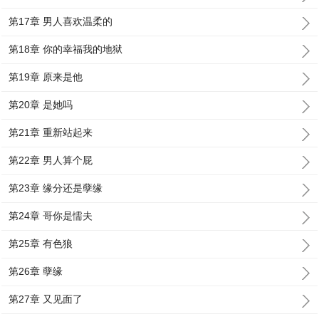
第17章 男人喜欢温柔的
第18章 你的幸福我的地狱
第19章 原来是他
第20章 是她吗
第21章 重新站起来
第22章 男人算个屁
第23章 缘分还是孽缘
第24章 哥你是懦夫
第25章 有色狼
第26章 孽缘
第27章 又见面了