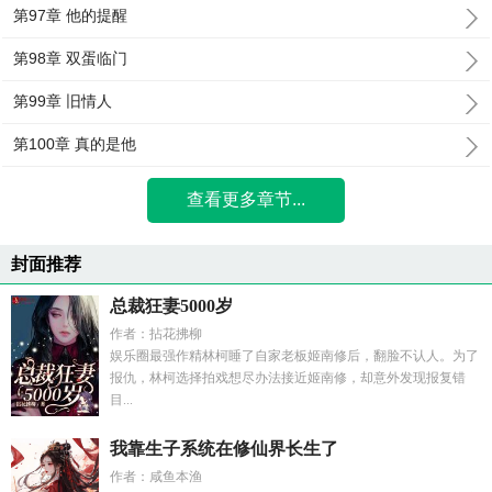
第97章 他的提醒
第98章 双蛋临门
第99章 旧情人
第100章 真的是他
查看更多章节...
封面推荐
总裁狂妻5000岁
作者：拈花拂柳
娱乐圈最强作精林柯睡了自家老板姬南修后，翻脸不认人。为了
报仇，林柯选择拍戏想尽办法接近姬南修，却意外发现报复错
目...
我靠生子系统在修仙界长生了
作者：咸鱼本渔