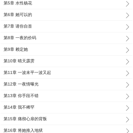
第5章 水性杨花
第6章 她可以的
第7章 请你自首
第8章 一夜的价码
第9章 赖定她
第10章 晴天霹雳
第11章 一波未平一波又起
第12章 一夜情曝光
第13章 你手段不错
第14章 我不稀罕
第15章 痛彻心扉的背叛
第16章 将她推入地狱