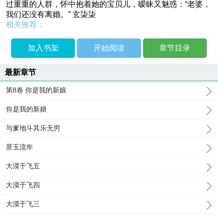
过重重的人群，怀中抱着她的宝贝儿，暧昧又魅惑：“老婆，
我们还没有离婚。” 玄柒柒
相关推荐：
加入书架
开始阅读
章节目录
最新章节
第8卷 你是我的新娘
你是我的新娘
与爹地斗其乐无穷
景玉流年
大漠于飞五
大漠于飞四
大漠于飞三