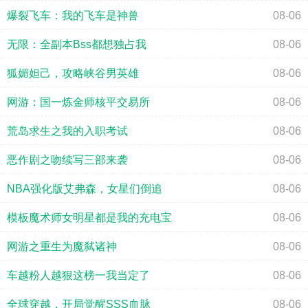
爆裂飞车：我的飞车是神兽
08-06
无限：全副本Bss都想独占我
08-06
狐媚妲己，攻略峡谷男英雄
08-06
网游：国一炼金师核平交易所
08-06
荒岛求生之我的入职考试
08-06
恶作剧之吻续写三部来袭
08-06
NBA强化版艾弗森，女星们倒追
08-06
模板魔术师女明星都是我的充电宝
08-06
网游之重生为魔弑诸神
08-06
车越粉人越狠这榜一我当定了
08-06
全球穿越，开局觉醒SSS血脉
08-06