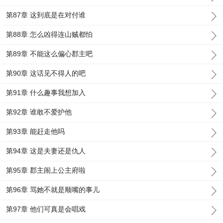
第87章 这到底是在对付谁
第88章 怎么凶得连山贼都怕
第89章 不能这么偏心郡主吧
第90章 这话见不得人的吧
第91章 什么趣事我想加入
第92章 谁敢不爱护他
第93章 能赶走他吗
第94章 这是夫妻还是仇人
第95章 郡主闹上公主府啦
第96章 骂她不就是顺嘴的事儿
第97章 他们可真是会唱戏