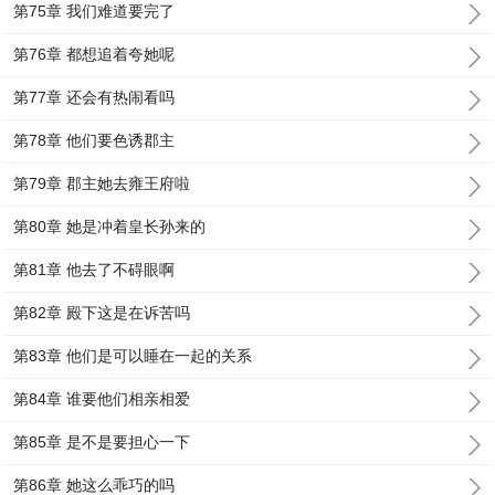
第75章 我们难道要完了
第76章 都想追着夸她呢
第77章 还会有热闹看吗
第78章 他们要色诱郡主
第79章 郡主她去雍王府啦
第80章 她是冲着皇长孙来的
第81章 他去了不碍眼啊
第82章 殿下这是在诉苦吗
第83章 他们是可以睡在一起的关系
第84章 谁要他们相亲相爱
第85章 是不是要担心一下
第86章 她这么乖巧的吗