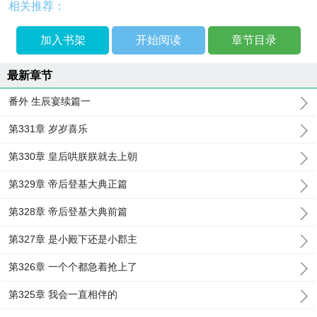
相关推荐：
加入书架
开始阅读
章节目录
最新章节
番外 生辰宴续篇一
第331章 岁岁喜乐
第330章 皇后哄朕朕就去上朝
第329章 帝后登基大典正篇
第328章 帝后登基大典前篇
第327章 是小殿下还是小郡主
第326章 一个个都急着抢上了
第325章 我会一直相伴的