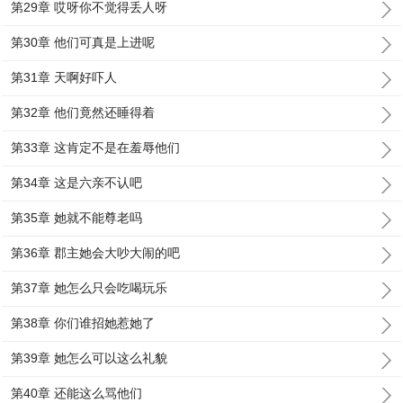
第29章 哎呀你不觉得丢人呀
第30章 他们可真是上进呢
第31章 天啊好吓人
第32章 他们竟然还睡得着
第33章 这肯定不是在羞辱他们
第34章 这是六亲不认吧
第35章 她就不能尊老吗
第36章 郡主她会大吵大闹的吧
第37章 她怎么只会吃喝玩乐
第38章 你们谁招她惹她了
第39章 她怎么可以这么礼貌
第40章 还能这么骂他们