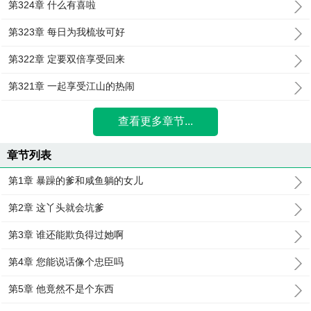
第324章 什么有喜啦
第323章 每日为我梳妆可好
第322章 定要双倍享受回来
第321章 一起享受江山的热闹
查看更多章节...
章节列表
第1章 暴躁的爹和咸鱼躺的女儿
第2章 这丫头就会坑爹
第3章 谁还能欺负得过她啊
第4章 您能说话像个忠臣吗
第5章 他竟然不是个东西