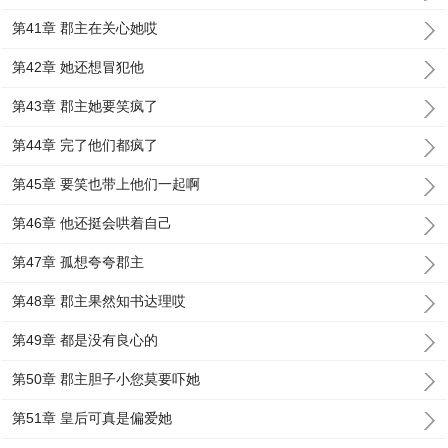
第41章 郡主在关心她哎
第42章 她还想冒犯他
第43章 郡主她要笑疯了
第44章 完了他们都疯了
第45章 要笑也带上他们一起啊
第46章 他还挺会哄着自己
第47章 孤想夸夸郡主
第48章 郡主果然知书达理哎
第49章 都是没有良心的
第50章 郡主胆子小您莫要吓她
第51章 皇后可真是偏爱她