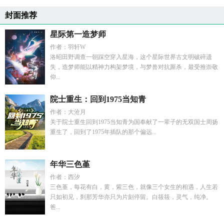
封面推荐
星际第一造梦师
作者：羽轩W
洛昭田野调查一朝踩空穿入星海，这个星际世界古文明破碎遗
失，造梦师能以精神力构架梦境，与梦兽对抗厮杀，最受推崇敬
仰...
院士重生：回到1975当知青
作者：大沧月
关于院士重生回到1975当知青为国奉献了一辈子的无双国士周扬
重生了，回到了1975年插队的那个偏远...
年华三色堇
作者：西汐
三色堇，每花有白，黄，紫三色，就像三个女生的相遇，人生若
只如初见，刹那芳华亦只为片刻停留。白筱筱，灵气，纯净。
爸...