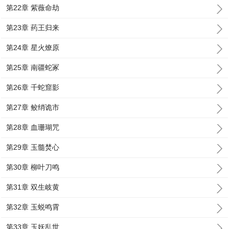
第22章 紫薇命劫
第23章 药王归来
第24章 星火燎原
第25章 南疆蛇冢
第26章 千蛇窟影
第27章 鲛绡诡市
第28章 血珊瑚咒
第29章 玉髓焚心
第30章 柳叶刀鸣
第31章 双生岐黄
第32章 玉蜕鸣霄
第33章 玉妖乱世