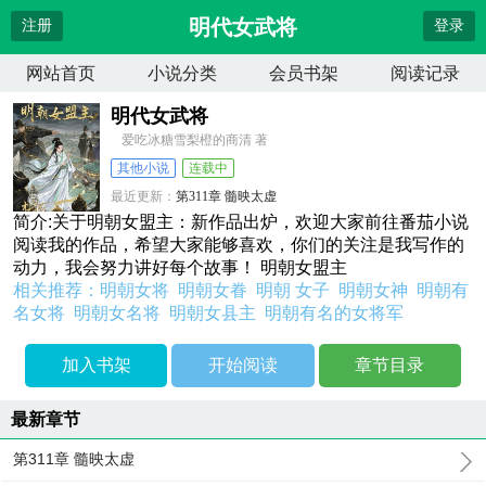
明代女武将
注册
登录
网站首页
小说分类
会员书架
阅读记录
明代女武将
爱吃冰糖雪梨橙的商清 著
其他小说
连载中
最近更新：
第311章 髓映太虚
更新时间：
2026-04-11 08:11:06
简介:关于明朝女盟主：新作品出炉，欢迎大家前往番茄小说
阅读我的作品，希望大家能够喜欢，你们的关注是我写作的
动力，我会努力讲好每个故事！ 明朝女盟主
相关推荐：
明朝女将
明朝女眷
明朝 女子
明朝女神
明朝有
名女将
明朝女名将
明朝女县主
明朝有名的女将军
加入书架
开始阅读
章节目录
最新章节
第311章 髓映太虚