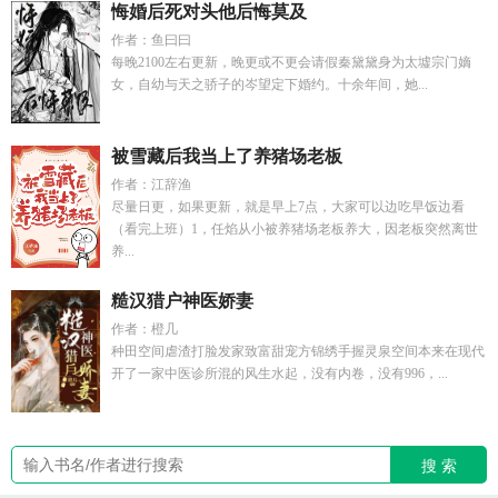
悔婚后死对头他后悔莫及
作者：鱼曰曰
每晚2100左右更新，晚更或不更会请假秦黛黛身为太墟宗门嫡
女，自幼与天之骄子的岑望定下婚约。十余年间，她...
被雪藏后我当上了养猪场老板
作者：江辞渔
尽量日更，如果更新，就是早上7点，大家可以边吃早饭边看
（看完上班）1，任焰从小被养猪场老板养大，因老板突然离世
养...
糙汉猎户神医娇妻
作者：橙几
种田空间虐渣打脸发家致富甜宠方锦绣手握灵泉空间本来在现代
开了一家中医诊所混的风生水起，没有内卷，没有996，...
搜 索