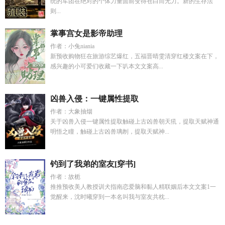
统的军团在绝对的个体力量面前变得苍白而无力。新的生存法
则...
掌事宫女是影帝助理
作者：小兔niania
新预收购物狂在旅游综艺爆红，五福晋晴雯清穿红楼文案在下，
感兴趣的小可爱们收藏一下叭本文文案高...
凶兽入侵：一键属性提取
作者：大象抽烟
关于凶兽入侵一键属性提取触碰上古凶兽朝天犼，提取天赋神通
明悟之瞳，触碰上古凶兽璃刎，提取天赋神...
钓到了我弟的室友[穿书]
作者：故栀
推推预收美人教授训犬指南恋爱脑和黏人精联姻后本文文案1一
觉醒来，沈时曦穿到一本名叫我与室友共枕...