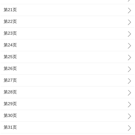
第21页
第22页
第23页
第24页
第25页
第26页
第27页
第28页
第29页
第30页
第31页