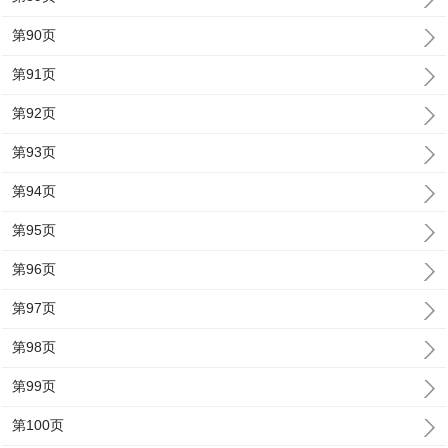
第90页
第91页
第92页
第93页
第94页
第95页
第96页
第97页
第98页
第99页
第100页