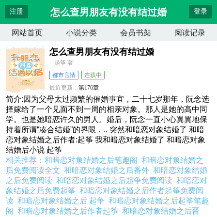
怎么查男朋友有没有结过婚
注册
登录
网站首页
小说分类
会员书架
阅读记录
怎么查男朋友有没有结过婚
起筝 著
都市言情
连载中
最近更新：
第176章
更新时间：
2026-04-11 03:46:26
简介:因为父母太过频繁的催婚事宜，二十七岁那年，阮念选
择嫁给了一个见面不到一周的相亲对象。那人是她的高中同
学。也是她暗恋许久的男人。婚后，阮念一直小心翼翼地保
持着所谓“凑合结婚”的界限，.. 突然和暗恋对象结婚了 和暗
恋对象结婚之后作者:起筝 我和暗恋对象结婚了 和暗恋对象
结婚后小说 起筝
相关推荐：
和暗恋对象结婚之后笔趣阁
和暗恋对象结婚之
后免费阅读全文
和暗恋对象结婚之后番外
和暗恋对象结婚
之后免费阅读
和暗恋对象结婚之后起争免费阅读
和暗恋对
象结婚之后免费起筝
和暗恋对象结婚之后作者起筝免费阅
读
和暗恋对象结婚之后 起争
和暗恋对象结婚之后起筝笔趣
阁
和暗恋对象结婚之后作者起筝
和暗恋对象结婚之后晋