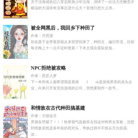
关于法海戒色记八零后附身少年法海，演绎了一出法力无鞭歪才
横溢的大湿传奇没事总逆什么天？贫僧只想大义凛...
被全网黑后，我回乡下种田了
作者：月照溪
别名真千金带着异能从末世穿回来了，种田文，偏日常流，目前
每天晚上十一点不定时更新！下本文我在星际抓鬼...
NPC拒绝被攻略
作者：恶意入梦
下一本所有人都希望我是基佬 1 sk是游戏界里的龙头企
业，向来只开发竞技游戏的公司，突然要制作一款号...
和情敌在古代种田搞基建
作者：大猫追月
男朋友劈腿了！！！秋梦期气急败坏去找这对狗男女算账，没想
到情敌居然是多年前的死对头，争执过程中不慎从天台跌落。
这...