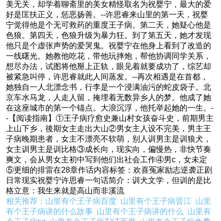
美无关，却学着聊斋里的美女精怪取名为祝婴宁，最大的爱
好是匡扶正义，惩恶扬善。--许思睿来山里的第一天，祝婴
宁觉得他是个无可救药的重度王子病。第二天，她疑心他是
色狼。第四天，色狼升级为暴力狂。到了第五天，她才发现
他只是个虚张声势的爱哭鬼。祝婴宁在他身上看到了改造的
一线曙光。她教他吃花，带他玩摔炮，帮他协调同学关系，
想尽办法，试图将他掰上正轨，眼见着就要成功了，综艺却
被紧急叫停，许思睿就此人间蒸发。--再次相遇是在首都，
她独自一人北漂念书，行李是一个浸满油污的蛇皮袋子。北
京车水马龙，人走人留，掩埋着无数异乡人的梦。他成了她
在这座城市的第一个锚点。大浪沉浮，他托举起她的一生。-
-【阅读指南】①王子病疗愈史兼山村女孩奋斗史，前期男主
上山下乡，後期女主走出大山②男女主人设不完美，男主王
子病晚期患者，女主不漂亮不软萌，别人训男主是训狼犬，
女主训男主是训比格③成长向，现实向，偏慢热，非快节奏
爽文，会从男女主初中写到他们出社会工作④男c，女未定
⑤更细的排雷在28章作话内容标签：欢喜冤家励志逆袭正剧
日常现实祝婴宁许思睿一句话简介：训犬文学，但训的是比
格立意：我生来就是高山而非溪流
相关推荐：
山里有个王子病百度
山里有个王子病晋江
山里
有个王子病讲的什么故事
山里有个王子病讲的什么
山里有