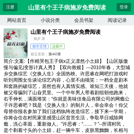
山里有个王子病施岁免费阅读
注册
登录
网站首页
小说分类
会员书架
阅读记录
山里有个王子病施岁免费阅读
施岁 著
都市言情
连载中
最近更新：
第443章
更新时间：
2026-04-13 02:35:50
简介:文案:【作精哭包王子病x正义凛然小土妞】【山区版傲
慢与偏见|变形计真人秀】【双向救赎】---2010年春，大型城
乡交换综艺《交换人生》全国热映。许思睿在网吧打游戏时
听到周围女生谈论综艺内容，心里不由嗤笑：一档全是剧本
和套路的破综艺，居然也有人真情实感。谁知三天後，他就
被父母骗到了山旮旯里。一个中年男人带着剧组朝他跑来，
右手伸长，满面堆笑：“你就是美味佳食品有限公司的网瘾公
子许思睿吧？我是《交换人生》的制片人，幸会幸会！你父
母替你报名参加了我们这档纨绔改造综艺，接下来一学期，
你将会住在村民家里感受山区贫苦生活，争取早日戒除网
瘾，洗心革面，重新做人。”许思睿：“……？”--所谓村民，
是个剃着寸头的小土妞，赶一辆牛车，皮肤黑黝黝，长相与