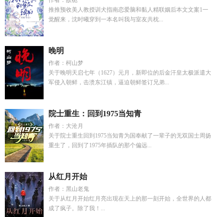
作者：故栀
推推预收美人教授训犬指南恋爱脑和黏人精联姻后本文文案1一
觉醒来，沈时曦穿到一本名叫我与室友共枕...
晚明
作者：柯山梦
关于晚明天启七年（1627）元月，新即位的后金汗皇太极派遣大
军侵入朝鲜，击溃东江镇，逼迫朝鲜签订兄弟...
院士重生：回到1975当知青
作者：大沧月
关于院士重生回到1975当知青为国奉献了一辈子的无双国士周扬
重生了，回到了1975年插队的那个偏远...
从红月开始
作者：黑山老鬼
关于从红月开始红月亮出现在天上的那一刻开始，全世界的人都
成了疯子。除了我！...