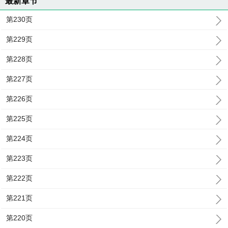
最新章节
第230页
第229页
第228页
第227页
第226页
第225页
第224页
第223页
第222页
第221页
第220页