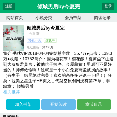
倾城男后by今夏完
注册
登录
网站首页
小说分类
会员书架
阅读记录
倾城男后by今夏完
今夏 著
其他小说
连载中
最近更新：
第230页
更新时间：
2026-04-12 07:07:24
简介:书耽VIP2018-04-04完结总字数：35.7万●点击：139.3
万●收藏：10752简介：因为樱花节！樱花酿！夏离尘下山遇
到大灰狼君莫言，被他吃干抹净、金屋藏娇！男后可不是好
当的！师傅救命啊！这就是一个小白兔夏离尘被拐的故事！
（有生子，结局绝对完美！喜欢的亲多多评论一下吧！）分
类：耽美之星生子HE爽文古代架空原创网没有第75章，非
缺章； 倾城男后
相关推荐：
加入书架
开始阅读
章节目录