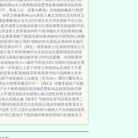
瘾|校园np
文火煨青梅|甜宠
爱意收集攻略
情深如兽
精
NP，替身上位，追妻火葬场）
传闻她鲜嫩多汁|快穿
）
快穿之睡遍男神(nph)
兽医
入禽太深
禁忌沉沦
快穿之
嚼蕊
蹙蛾眉|古言
失贞|NP
虐文女主求生指南
予你心安|
女配
穿成男主的炮灰前妻
勾引禁欲师尊
交易|校园NP
炽
力
穿进兽人世界被各种吃干抹净
被白月光的爸爸给睡
祭品勇者
屋檐下|校园
见微知著|弟妹
知与谁同|伪公媳
蜜
|校园
强行侵占|骨科/强制
白蛇夫君
温火|伪骨科
长媳不
园暗恋
课后补习（师生）
绿茶婊的上位
深闺淫情
长公主
甜宠
小兔子乖乖|青梅竹马
永远也会化雾
两情相厌|伪骨
被军A灌满后
修仙修罗场 (NPH)
恋爱脑，但强制爱
穿
下叔叔
除妖传|1vv1
碾碎芍药花|ABO 伪骨科兄妹
娇生惯
婚前一天和老公上床了
快穿之奇怪的xp又增加了
不爱
的恶毒女配
渡她|快穿
床戏替身
书包小说网
骑士全本
|高干
绿茶婊的上位
缘浅（百合abo）哑巴A
魔性美人
情女大绝赞直播进行中！
【西幻】侍魔
变成丧尸后她
子太子
春枝嫋嫋
含苞待放
芭蕾鞋
桌边|校园
含桃
试婚
路人甲
展宫眉
袚灾祛秽
黑心狐只想吃掉男主|快穿
快穿
总有人想独占她
【快穿】节操何在
穿书后和反派男二
世界遇到的都是变态
天造地设|公路
岁欢愉
穿成黄漫女主
穿仙侠 古言
上流社会|都市权斗
她撩人不自知
她知道我
保护而已
权倾天下
荔枝姻
吊桥效应
怪物们的朋友
女主