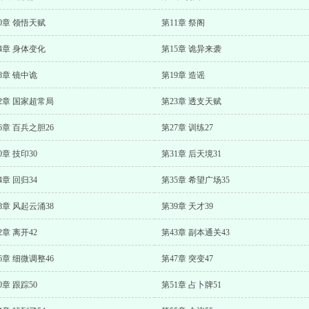
0章 领悟天赋
第11章 祭阁
4章 身体变化
第15章 诡异来袭
8章 镜中诡
第19章 造谣
2章 国家超常局
第23章 透支天赋
6章 百兵之胆26
第27章 训练27
0章 技印30
第31章 后天境31
4章 回归34
第35章 希望广场35
8章 风起云涌38
第39章 天才39
2章 离开42
第43章 副本通关43
6章 细微调整46
第47章 突变47
0章 跟踪50
第51章 占卜牌51