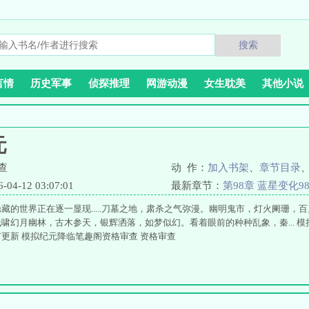
搜索
言情
历史军事
侦探推理
网游动漫
女生耽美
其他小说
元
查
动 作：
加入书架
、
章节目录
4-12 03:07:01
最新章节：
第98章 蓝星变化9
藏的世界正在逐一显现.....刀墓之地，肃杀之气弥漫。幽明鬼市，灯火阑珊，
啸幻月幽林，古木参天，银辉洒落，如梦似幻。看着眼前的种种乱象，秦... 模
更新 模拟纪元降临笔趣阁资格审查 资格审查