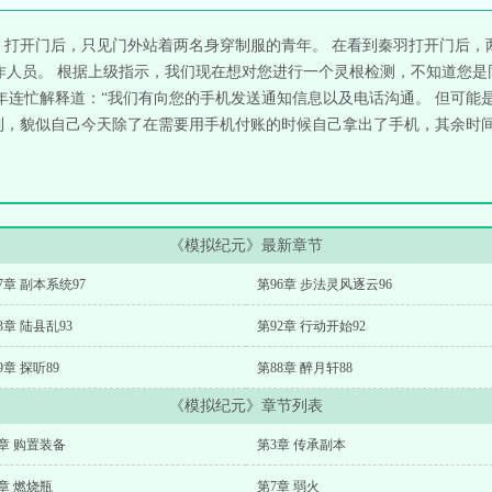
 打开门后，只见门外站着两名身穿制服的青年。 在看到秦羽打开门后，
人员。 根据上级指示，我们现在想对您进行一个灵根检测，不知道您是同意
青年连忙解释道：“我们有向您的手机发送通知信息以及电话沟通。 但可能
到，貌似自己今天除了在需要用手机付账的时候自己拿出了手机，其余时间
《模拟纪元》最新章节
7章 副本系统97
第96章 步法灵风逐云96
3章 陆县乱93
第92章 行动开始92
9章 探听89
第88章 醉月轩88
《模拟纪元》章节列表
章 购置装备
第3章 传承副本
章 燃烧瓶
第7章 弱火