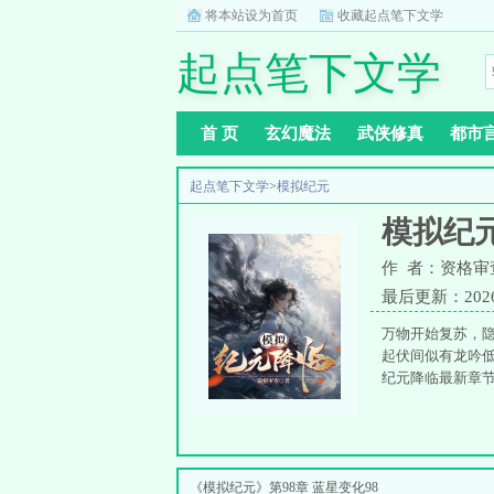
将本站设为首页
收藏起点笔下文学
起点笔下文学
首 页
玄幻魔法
武侠修真
都市
起点笔下文学
>
模拟纪元
模拟纪
作 者：资格审
最后更新：2026-0
万物开始复苏，隐
起伏间似有龙吟低
纪元降临最新章节
《模拟纪元》第98章 蓝星变化98