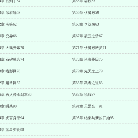
4章 找到了54
第55章 会议55
8章 吊着锤58
第59章 伏魔殿59
2章 考验62
第63章 李汉泉63
6章 变异66
第67章 凌云之势67
0章 大戏开幕70
第71章 伏魔殿殿灵71
4章 石碑融合74
第75章 沧海桑田75
8章 暗影网78
第79章 先天之上79
2章 超常网82
第83章 武者之道83
6章 再入传承副本86
第87章 说服87
0章 瞬杀90
第91章 天罡合一91
4章 虎官身陨94
第95章 结束与新的开始95
8章 蓝星变化98