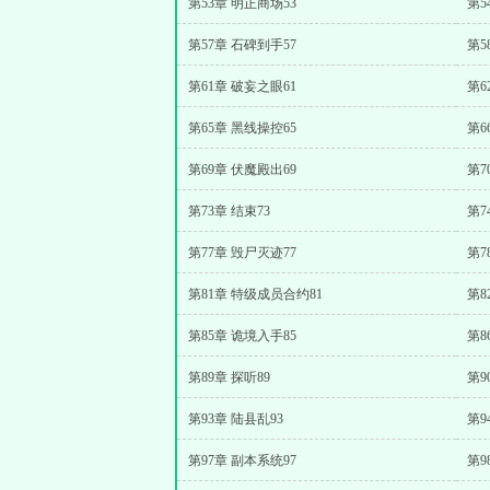
第53章 明正商场53
第5
第57章 石碑到手57
第5
第61章 破妄之眼61
第6
第65章 黑线操控65
第6
第69章 伏魔殿出69
第7
第73章 结束73
第7
第77章 毁尸灭迹77
第7
第81章 特级成员合约81
第8
第85章 诡境入手85
第8
第89章 探听89
第9
第93章 陆县乱93
第9
第97章 副本系统97
第9