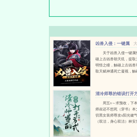
凶兽入侵：一键属
性提取
关于凶兽入侵一键属
碰上古凶兽朝天犼，提取
明悟之瞳，触碰上古凶兽
取天赋神通死亡凝视，触
兽蛟魉，提取天赋神通虚
触碰太虚古龙，提取1000
值，提取10000淬体属性，.
清冷师尊的错误打开
式
周五v～求预收，下
师叔还不想死（穿书）本
切黑女装师尊攻x阳光健
（双洁，身心双洁）林安
成了原文里渣攻的倒霉儿
的渣攻是魔尊，生平最好