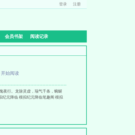
登录
注册
会员书架
阅读记录
、
开始阅读
8
百鬼夜行。龙脉灵虚，瑞气千条，蜿蜒
拟纪元降临 模拟纪元降临笔趣阁 模拟