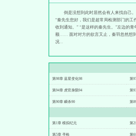
倒是没想到此时居然会有人来找自己。
“秦先生您好，我们是超常局检测部门的工作
收到通知。” “是这样的秦先生。”左边的
额…… 面对对方的欲言又止，秦羽忽然想
况...
第98章 蓝星变化98
第9
第94章 虎官身陨94
第9
第90章 瞬杀90
第8
第1章 模拟纪元
第2
第5章 寻枪
第6