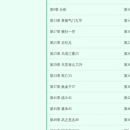
第9章 分析
第1
第13章 掌握气门九节
第1
第17章 横扫一空
第1
第21章 古纪元
第2
第25章 凡境三重25
第2
第29章 天罡凌云刀29
第3
第33章 死亡33
第3
第37章 掀桌子37
第3
第41章 战斗41
第4
第45章 屠杀45
第4
第49章 武之意志49
第5