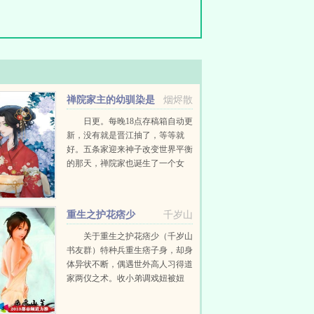
禅院家主的幼驯染是
烟烬散
隔壁六眼
日更。每晚18点存稿箱自动更
新，没有就是晋江抽了，等等就
好。五条家迎来神子改变世界平衡
的那天，禅院家也诞生了一个女
婴。禅院家终于出现了一个期待已
久的十种影法术，但让禅院家不满
的是，这个遗传了十种影...
重生之护花痞少
千岁山
关于重生之护花痞少（千岁山
书友群）特种兵重生痞子身，却身
体异状不断，偶遇世外高人习得道
家两仪之术。收小弟调戏妞被妞
泡。杭天秉着人人为我我为人人的
原则，助人为乐的高尚情操，满足