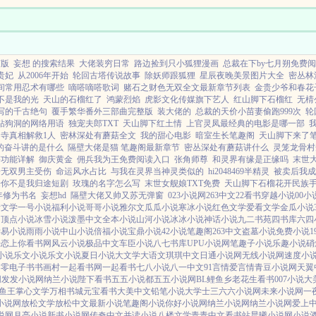
玩...
订版
妄想 的搜索结果
大佬装穷日常
路边捡到只小狐狸漫画
总裁在下by七月朔免费
贵妃
从2006年开始
轮回古塔传说故事
除妖师跟狐狸
星辰夜晚美景图片大全
密丛林
间常用忍术有哪些
嘀嗒嘀嗒歌词
赌石之财色无双全文最新章节列表
金贵少爷和春花
不是我的光
天山的石榴红了
鸿蒙烈焰
虎影文化传媒旗下艺人
红山脚下石榴红
无棈
写的千古绝句
覆手繁华番外三部曲完整版
装大佬的
总裁的天价小苗妻偷跑999次
轮
钻狗洞的网络用语
独宠夫郎TXT
天山脚下红土情
上官灵凤最经典的电影是哪一部
寺真相解救1人
密林深处有蘑菇全文
我的甜心电影
暗室生长笔趣阁
天山脚下来了
的奋斗讲的是什么
隔壁大佬是猫 笔趣阁最新章节
密丛深处有蘑菇讲什么
灵笼龙骨村
塔功能详解
御庆黄金
佣兵我为王免费阅读入口
张角师尊
和灵界有缘是正缘吗
末世
子无双男主受伤
命运风水占比
与我在灵界当神灵类似的
hi2048469半精灵
被卖后我成
来你不是我归途短剧
玫瑰的名字怎么写
末世女舰娘TXT免费
天山脚下石榴花开民族
年修为书名
妄想hd
隔壁大佬又帅又苏无弹窗
023小说网
263中文
22看书
穿越小说
00小
者文学
一号小说
福利小说
哥哥小说
雅尔文
瓜瓜小说
寒冰小说
红色文学
爱看文学
金瓜小说
阁
顶点小说
冰雪小说
泼墨中文
全本小说
山河小说
冰冰小说
神话小说
九二书苑
四书库
六四
学
易小说
雨雨小说
中山小说
倍福小说
宝鼎小说
42小说
笔趣阁
263中文
盗墓小说
免费小说
居
恋上你看书网
风云小说
极品中文
车臣小说
八七书库
UPU小说网
笔趣子小说
乐趣小说
硝
小说
乐文小说
乐文小说
夏日小说
大文学
大语文
琪琪中文
日通小说网
无线小说网
速度小
零零电子书
书画村
一起看书网
一起看书
七八小说
八一中文
91言情
爱言情
青豆小说网
天翼
网
发发小说网
纳兰小说
陛下看书
五五小说都
五五小说网
BL鲤鱼乡
老花生看书
007小说
大
鲤鱼王
掌心文学
万相书城
元宝看书
大美中文
铅笔小说
大学士
三六六小说网
未来小说网
一
小说网
放松文学
放松中文
最新小说
笔趣阁小说
你好小说网
纳兰小说网
纳兰小说网
爱上
说网
月亮小说
新书小说网
传奇中文
并读小说
八楼文学
青青中文
看书站
晨曦小说网
小说