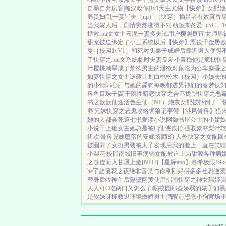
自暴自弃
房客|糙汉
咬你|1v1
天生尤物【快穿】
女配她
养贵妇|乱
一妾皆夫（np）
（快穿）插足者
有效真香
当我嫁人后，剧情突然变得不对劲起来
炙爱（SC，1
拯救rou文女主
云泥
一妻多夫试用户
樱照良宵|女师男
甜宠
被迫绑定了小三系统以后【快穿】
恶役千金屡
夏［校园1vV1］
和死对头奉子成婚后
靠近男人变得
了
快穿之rou文系统
临时夫妻
反差小青梅
他是疯批
快
汁樱桃
潮晕
成了禁欲男主的泄欲对象
沦为公车
麝香之
如妻
快穿之女主逆袭计划
白桃松木（校园）
小姨夫
的小情郎
心肝与她的舔狗
每晚都进男神们的春梦
认
科
鱼目珠子|高干
隐性暗恋
快穿之合不拢腿
快穿之恶
书之欲欲仙途
活色生仙（NP）
炮灰女配被扑倒了「
养|兄妹
快穿之恶鬼攻略
饲狼记事簿
【港风骨科】猎
她的人都会死
第七书
爱读小说网
御书屋
公主的小娇
小说
干上瘾
女主她总是被C|仙侠
贰拾|强取豪夺
梨汁
祈欢|骨科兄妹
堕落的安妮塔|西幻 人外
快穿之女配回
被圈养了
女扮男装被太子发现后
我的脸上一直在笑嘻
小梨花|校园
南城旧事
病弱女配被迫上岗
甜源
各种病
之趁虚而入
甘愿上瘾[NPH]
【星际abo】洛希极限
19
he了
旋覆花之夜
绝非善类
与你刚刚好
拼多多社恐逆袭
替身后
牧神午后
隔壁网黄使用指南
快穿之神女瑶姬
[
人人可C
吃两口又怎么了呢|校园
那些娇弱的婊子们
黑
是软妹呀
拯救退环境傲娇男主
酒醒前想念小狗
官场