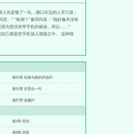
两人先是敬了一礼，随口右边的人开口道：
。” “检测？”秦羽问道：“我好像并没有
是因为您没有带手机的缘故，所以……”
自己都是把手机放入诡镜之中。 这种情
第95章 结束与新的开始95
第91章 天罡合一91
第87章 说服87
第4章 尝试
第8章 武骨