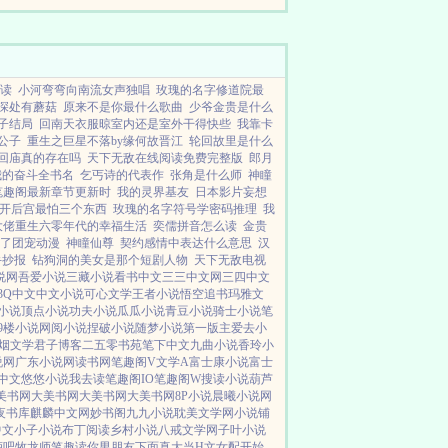
各色美女。天哥为什么他们都打不
过你？那是因为我会太...
阅读
小河弯弯向南流女声独唱
玫瑰的名字修道院最
深处有蘑菇
原来不是你最什么歌曲
少爷金贵是什么
子结局
回南天衣服晾室内还是室外干得快些
我靠卡
公子
重生之巨星不落by缘何故晋江
轮回故里是什么
回庙真的存在吗
天下无敌在线阅读免费完整版
郎月
我的奋斗全书名
乞丐诗的代表作
张角是什么师
神瞳
笔趣阁最新章节更新时
我的灵界基友
日本影片妄想
开后宫最怕三个东西
玫瑰的名字符号学密码推理
我
大佬重生六零年代的幸福生活
奕儒拼音怎么读
金贵
了团宠动漫
神瞳仙尊
契约感情中表达什么意思
汉
手抄报
钻狗洞的美女是那个短剧人物
天下无敌电视
说网
吾爱小说
三藏小说
看书中文
三三中文网
三四中文
3Q中文
中文小说
可心文学
王者小说
悟空追书
玛雅文
小说
顶点小说
功夫小说
瓜瓜小说
青豆小说
骑士小说
笔
19楼小说
网阅小说
捏破小说
随梦小说
第一版主
爱去小
烟文学
君子博客
二五零书苑
笔下中文
九曲小说
香玲小
说网
广东小说网
读书网
笔趣阁V
文学A
富士康小说
富士
中文
悠悠小说
我去读
笔趣阁IO
笔趣阁W
搜读小说
葫芦
美书网
大美书网
大美书网
大美书网
8P小说
晨曦小说网
夜书库
麒麟中文网
妙书阁
九九小说
耽美文学网
小说铺
中文
小子小说
布丁阅读
乡村小说
八戒文学网
子叶小说
酒吧
牧龙师
笔趣读
你男朋友下面真大
当H文女配开始