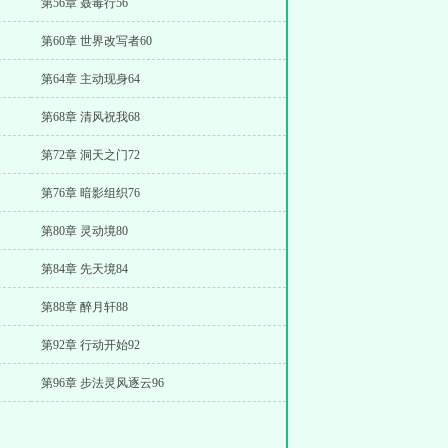
第56章 聂毒行56
第60章 世界改写者60
第64章 主动现身64
第68章 清风祝我68
第72章 洞天之门72
第76章 暗影组织76
第80章 灵动境80
第84章 先天境84
第88章 醉月轩88
第92章 行动开始92
第96章 步法灵风逐云96