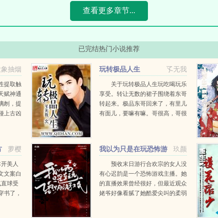
查看更多章节...
已完结热门小说推荐
大象抽烟
玩转极品人生
孓无我
性提取触
关于玩转极品人生玩吃喝玩乐
天赋神通
享受。转让无数的裙子围绕着东哥
璃刎，提
转起来。极品东哥回来了，有里儿
碰上古凶
有面儿，要嘛有嘛。哥很高，哥很
妄之眼，
帅，哥很有钱。疯魔妖孽的少妇腹
0气血
黑专情的女医生骄傲坚强的女上司
..
大气开朗的女记者野性内刚的女模
方
萝樱
我以为只是在玩恐怖游
玖颜
递牙...
戏
本开美人
预收末日游行合欢宗的女人没
文文案白
有心迟韵是一个恐怖游戏主播。她
气直球受
的直播效果曾经很好，但最近观众
穿书了，
姥爷好像看腻了她酷爱尖叫的柔弱
子。书里
少女人设。迟韵痛定思痛，决定改
美色，被
变风格，虽然她天生胆子小，但