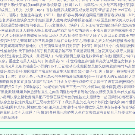
只想上床(快穿)
优质rou棒攻略系统
暗恋［校园 1vv1］
与狐说
rou文女配不容易[快穿]
幸
穿成男主白月光（快穿，nph）
香欲
魅魔养成记
碎玉成欢
喷泉|高NP
娇柔多汁|1vv1
盲冬（
vV1，强取）
色情生存游戏（NPH）
艳妇怀春
与男神被迫同居后
靡靡宫春深
纵情（NP
徒
老师要稳住
快穿之大小姐的噩梦人生
每次快穿睁眼都在被PA
校园里的娇软美人
吹花
败屡战
温柔禁锢
纯情勾引
去三千rou文做路人（快穿）
天下谋妆|古言
满级绿茶穿成炮灰
不幸
乱花渐欲迷人眼
每天晚上都被cha
醉酒之后
合欢功法害人不浅
入禽太深
艳嫁录
暗引
穿之渣女翻车纪事
蝴蝶效应
浪情
以婚为名
AV拍摄指南
快穿之睡了反派以后
伪装魔王与
梦|NP
快穿之卿卿我我
异常现象|婚后
远在天边
快穿之J液收集之旅
女配她只想被渣
燥雨
的富贵娇花
薄荷奶糖
他的白月光
顶级暴徒
应召男菩萨
【快穿】吃掉那只小白兔
酸甜|校
知性偏差
珍如天下
捡到邻居手机后
离婚后她不装了
就是要睡男主
这爱真恶心
极守夫德|
毒女配逆袭
女主爱吃肉
（影视同人）勾引深情男主
极宠(兄妹骨科)
白羊|校园
漂亮少将O
快穿」
重生之老男人别走
勾引闺蜜男友(NP)
末世玩物生存指南
月亮为证
城里侄女和乡
火
玻璃光
和老板的秘密
苏小野的YIN乱日记
撩动心弦|校园
她又娇又媚
将就|青梅竹马
离
奴
暖床
炽焰|骨科 校园
魔君与魔后的婚后生活
情难自禁|小姨子×姐夫
（快穿）被狠狠疼爱
软糖
【五梦】背这五条，悟透
和老公的爸爸拍激情戏
偏爱|高干 甜宠
兽人的宝藏
高岭之花
来吃肉啦
参加直播做AI综艺后我火了
拜金女穿进强取豪夺文后躺平了
虚有其表|校园
色
嘻|权贵X主妇
【催眠总攻】lsp老蛇皮的春天
百无一用的小师妹
心情小雨
贵妃奴
春潮
双
娇黑化
欺姐|继姐弟
撩愈
清釉
重生之肉香四溢
欲骨天香
诱她沦陷
友情变质
重生年代文的
k小说网
快穿之拯救痴情男配
不啻微芒
隔壁禽兽的他
被丈夫跟情敌一起囚禁
甜心都想要
快穿之娇花难养
最佳野王
恶毒女配不干了
我的男主怎么有六个
炽阳之痕
[快穿]每个
综影视]男神总想C哭她
把发小的弟弟画进黄漫掉马后
半甜欲水|兄妹
冲喜侍妾
不羡仙|快
莲花的上位
今天你睡了吗[快穿]
各种黑化病娇男
人生存盘失效后
有妻徒刑
只想要你的
小说
网站地图