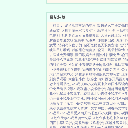
他辣手摧花的美人不计...
最新标签
半精灵女
老娘冰清玉洁的意思
玫瑰的名字全新修
新章节
入狱荆棘王冠共多少字
精灵耳耳挂
皇后变
电视剧
乱世逃亡后女帝免费阅读
入狱荊棘王冠
柱
牌重著华夏文明 温慕寒 笔趣阁
亦儒的出处
原来你
意思
钻狗洞卡住了的
赌石之财色无双免费读
乞丐
映卿星好看吗
我的甜心免费版
轮回古塔最新剧情
古医仙免费阅读
豪门暖婚大叔情陷小甜妻免费
轮回
族是什么意思啊
我靠卡BUG开创盛世 甜酒凉糕
我
的甜心免费
捡到的小狐狸是妖王by狐桃酥
轮回古
小少爷古耽推荐10本
我的奋斗里面的部分内容
公
末张角是我师兄
穿越成希腊神话黑夜女神纯爱
原
剧免费观看
大佬装小白
快穿之H颜
西游开局百万
恋上你看书
七八小说
顶点小说
春夏中文
帝国小说
读
学
免费看书
搜读小说
联盟小说
模特小说
笔趣阁
笔趣
趣小说
星星小说
元宝小说
词典小说
言情小说
夜色文
说
完美小说
爱上中文
残月轩小说网
三七小说网
风乐
说
深度文学
乐文小说
努努书坊
263中文
农田小说
农田
康小说
去读笔
技术阅读
少年文学
19楼小说
香书文学
小说网
7Z小说网
爱来阁
天书吧
魔爪小说网
阅体小说
BL鲤鱼
天籁小说网
骑士文学
BL鲤鱼乡
七毛中文
BL
四四书库
UC小说网
欣欣看书
圣墟小说
圣墟小说
泉州
吞噬小说网
顶点文学
华盟文章
大众文学
搜读阁
OK小