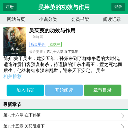
吴茱萸的功效与作用
注册
登录
网站首页
小说分类
会员书架
阅读记录
吴茱萸的功效与作用
玄屾 著
历史军事
连载中
最近更新：
第九十六章 在下孙策
更新时间：
2026-04-11 20:47:21
简介:关于吴主：建安五年，孙策来到了群雄争霸的大时代。
适逢许贡门客预谋刺杀，待谨慎的江东小霸王，置之死地而
后生，他终将结束汉末乱世，迎来天下安定。 吴主
相关推荐：
加入书架
开始阅读
章节目录
最新章节
第九十六章 在下孙策
第九十五章 关羽阻道下