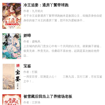
冷王追妻：通房丫鬟带球跑
作者：九月焰火
关于冷王追妻通房丫鬟带球跑她本是敌国公主，却抛弃身份自贬
身价的做了冷王的通房丫鬟，想不到为爱献身不...
娇啼
作者：盛晚风
上京城内的高门贵女心中有一个共同的白月光。谢家嫡子谢韫，
俊美无俦，矜贵无比。但桑窈不喜欢他，起因是某次她在他旁
边...
宝鉴
作者：打眼
一局安百变，叵测是人心！ 三教九流，五行三家，尽在宝鉴
之中！...
被雪藏后我当上了养猪场老板
作者：江辞渔