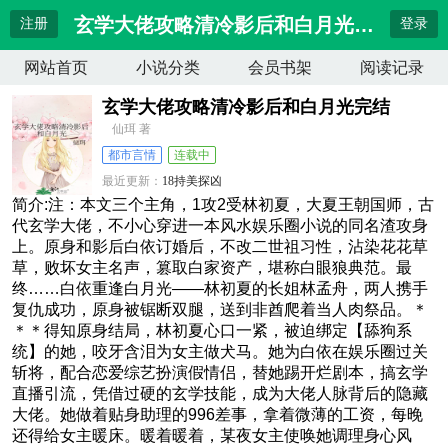
玄学大佬攻略清冷影后和白月光完结
注册
登录
网站首页
小说分类
会员书架
阅读记录
玄学大佬攻略清冷影后和白月光完结
仙珥 著
都市言情
连载中
最近更新：
18持美探凶
更新时间：
2026-04-12 17:44:44
简介:注：本文三个主角，1攻2受林初夏，大夏王朝国师，古
代玄学大佬，不小心穿进一本风水娱乐圈小说的同名渣攻身
上。原身和影后白依订婚后，不改二世祖习性，沾染花花草
草，败坏女主名声，篡取白家资产，堪称白眼狼典范。最
终……白依重逢白月光——林初夏的长姐林孟舟，两人携手
复仇成功，原身被锯断双腿，送到非酋爬着当人肉祭品。＊
＊＊得知原身结局，林初夏心口一紧，被迫绑定【舔狗系
统】的她，咬牙含泪为女主做犬马。她为白依在娱乐圈过关
斩将，配合恋爱综艺扮演假情侣，替她踢开烂剧本，搞玄学
直播引流，凭借过硬的玄学技能，成为大佬人脉背后的隐藏
大佬。她做着贴身助理的996差事，拿着微薄的工资，每晚
还得给女主暖床。暖着暖着，某夜女主使唤她调理身心风