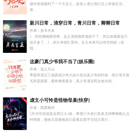
做任务就接到了一个大活儿，改造人渣让他们过上幸福生活。
第...
新川日常，清穿日常，青川日常，卿卿日常
作者：多木木多
1，吃吃喝喝那些事。反正清朝都穿成筛子了，所以加我家这只
也不多了。2，四大爷很忙系列。女主本来可以有空间的（但
我...
这豪门真少爷我不当了[娱乐圈]
作者：远上天山
季晏穿进过三场真假少爷大战斗他当真少爷的时候，假少爷天真
无邪是团宠，最终继承家业，真少爷凄凉死去他当假...
虐文小可怜是怪物母巢[快穿]
作者：西莱斯特
5月28号也就是这周日入v啦，希望小天使们多多支持啊每晚九点
钟更新，预收文恶毒炮灰们是幕后黑手完结文我只...