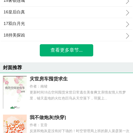
15雾锁连城
16皇后白真
17双白月光
18持美探凶
查看更多章节...
封面推荐
灾世房车囤货求生
作者：南绫
更新时间18点空间囤货末世日常逃生美食爽文亲情友情人性梦
里，铺天盖地的火红色巨鸟从天空落下，羽翼上...
我不做炮灰[快穿]
作者：玄音
反派和炮灰是没有好下场的！时空管理局上班的新人裴彦第一次