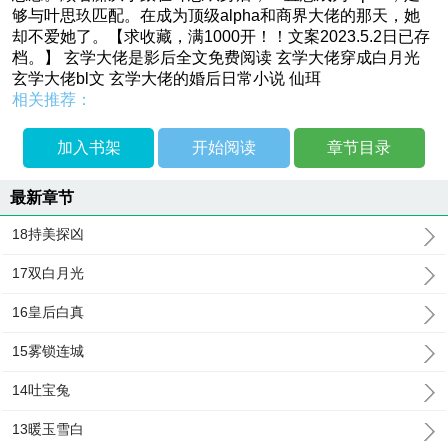
够与叶思玖匹配。在成为顶级alpha和商界大佬的那天，她
却不爱她了。【求收藏，满1000开！！文案2023.5.2日已存
档。】 玄学大佬是影后全文免费阅读 玄学大佬穿成白月光
玄学大佬bl文 玄学大佬的婚后日常小说 仙珥
相关推荐：
加入书架
开始阅读
章节目录
最新章节
18持美探凶
17双白月光
16皇后白真
15雾锁连城
14吐宝兔
13暖玉雪白