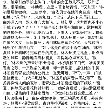
水。她牵引她手按上胸口，惯常的女王范儿不见，双眸泛
湿，眼尾嫣红：“林助理，这里～莫名堵得慌。”“又加班？”林
初夏眉梢微挑。“三倍薪水。”白依贝齿在她耳尖轻磨，吐气
如兰：“调理好了…允你加薪。”渐渐，从床下调理到床上，
由外调入内，双人身心大和谐……林初夏：这方面也不小心
干成了996？？＊＊＊＊撮合长姐林孟舟和白依，是林初夏
的终极任务。她为此呕心沥血。下雨天，她算好时间，将伞
塞进林孟舟手里，附上白依地址。林孟舟胃不好，她便打着
白依的名义，日日煲汤，送到林氏总裁办公室。天气转凉，
她织了件羊绒毛衣——“姐，这是白依亲手给你织的。”林初
夏脸上挂着即将完成任务的笑意。林孟舟接过礼盒，那双清
澈的凤眸，静静地看着林初夏，看得她心里直发毛。“很
好。”林孟舟的声音听不出情绪。林初夏松了口气，准备美美
遁走之际。一贯温柔的姐姐，却一反常态，攥住她的手腕，
林初夏后背被按到办公椅上，退无可退。“砰”的一声，门被
遥控反锁。“白依羊毛过敏。”林孟舟的声音从高处落下，温
柔得像情人间的呢喃，指背划过林初夏绷紧的下颌线：“夏
夏，你每天变着花样讨好我……”她俯身逼近，指尖滑至后颈
扣住，温热的呼吸拂吻唇角：“你觉得姐姐我会爱上谁？”
【阅读指南】1、白依-傲娇冷艳、女王钓系美诱受，外冷内
热；林孟舟-温柔腹黑、古典掌控系御姐，外热内冷。2、年