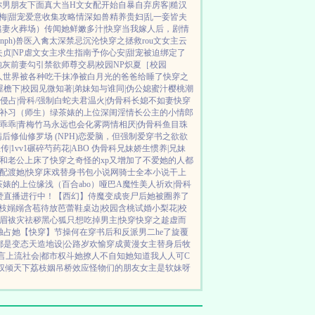
你男朋友下面真大
当H文女配开始自暴自弃
房客|糙汉
梅|甜宠
爱意收集攻略
情深如兽
精养贵妇|乱
一妾皆夫
追妻火葬场）
传闻她鲜嫩多汁|快穿
当我嫁人后，剧情
ph)
兽医
入禽太深
禁忌沉沦
快穿之拯救rou文女主
云
失贞|NP
虐文女主求生指南
予你心安|甜宠
被迫绑定了
炮灰前妻
勾引禁欲师尊
交易|校园NP
炽夏［校园
人世界被各种吃干抹净
被白月光的爸爸给睡了
快穿之
屋檐下|校园
见微知著|弟妹
知与谁同|伪公媳
蜜汁樱桃
潮
侵占|骨科/强制
白蛇夫君
温火|伪骨科
长媳不如妻
快穿
补习（师生）
绿茶婊的上位
深闺淫情
长公主的小情郎
乖乖|青梅竹马
永远也会化雾
两情相厌|伪骨科
鱼目珠
满后
修仙修罗场 (NPH)
恋爱脑，但强制爱
穿书之欲欲
传|1vv1
碾碎芍药花|ABO 伪骨科兄妹
娇生惯养|兄妹
和老公上床了
快穿之奇怪的xp又增加了
不爱她的人都
配
渡她|快穿
床戏替身
书包小说网
骑士全本小说
干上
茶婊的上位
缘浅（百合abo）哑巴A
魔性美人
祈欢|骨科
赞直播进行中！
【西幻】侍魔
变成丧尸后她被圈养了
枝嫋嫋
含苞待放
芭蕾鞋
桌边|校园
含桃
试婚
小梨花|校
眉
袚灾祛秽
黑心狐只想吃掉男主|快穿
快穿之趁虚而
独占她
【快穿】节操何在
穿书后和反派男二he了
旋覆
都是变态
天造地设|公路
岁欢愉
穿成黄漫女主替身后
牧
言
上流社会|都市权斗
她撩人不自知
她知道我人人可C
权倾天下
荔枝姻
吊桥效应
怪物们的朋友
女主是软妹呀