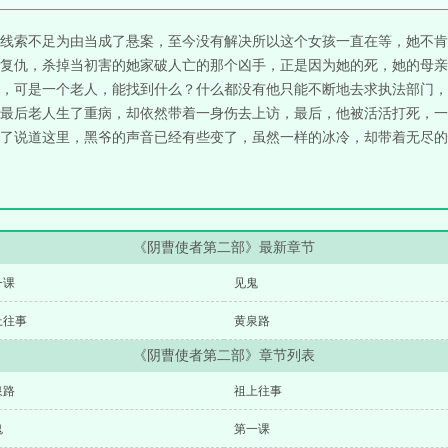
线索不足为由当成了悬案，至今没有解决所以这个女孩一直在等，她不肯
复仇，杀掉当初害的她家破人亡的那个凶手，正是因为她的死，她的母亲
，可是一个老人，能找到什么？什么都没有他只能不断地去求执法部门，
最后老人生了重病，却依然带着一身伤去上访，最后，他被活活打死，一
了说道这里，黑爷的声音已经有些变了，虽然一样的冰冷，却带着无尽的
《阴曹使者第二部》最新章节
一课
见鬼
上往事
黄泉路
《阴曹使者第二部》章节列表
泉路
祖上往事
鬼
第一课