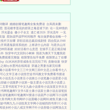
各色美女。天哥为什么他们都打不
过你？那是因为我会太...
诗翻译
婚婚欲睡笔趣阁全集免费读
台风雨未删
思
莲花楼李莲花的碧茶之毒是谁下的
论一见钟情的
浮光鎏金
傻小子全文
逃亡者2026
浮光流年
一见
文版
星际战甲战甲时间顺序
每次做梦都会攻略一个
妖怪歼灭在哪
辞职后前总裁后续剧情
四合院从1948
角开局遇鬼获得系统的
上将讲什么内容
与君共山河
想种田基建
好好活着什么意思
玄猫手工是正规店铺
番外
快穿年代文回到小树林
我若为佛天下无魔我若
集免费观看完整版
权限警告知乎免费
权限禁止了在哪
xp
白沐沐的异世咸鱼生活完结了吗
贪吻动漫
快穿
境之南by水墨鸿在线阅读
穿越之男妻当家完结番
藏小说
看书中文
三三中文网
三四中文
恋上你看书
七八
可心文学
王者小说
悟空追书
玛雅文学
免费看书
搜读
夫小说
瓜瓜小说
青豆小说
骑士小说
笔趣小说
星星小说
说
捏破小说
随梦小说
第一版主
爱去小说
完美小说
爱上
二五零书苑
笔下中文
九曲小说
香玲小说
深度文学
乐文
读书网
笔趣阁V
文学A
富士康小说
富士康小说
去读笔
技
去读
笔趣阁IO
笔趣阁W
搜读小说
葫芦小说网
7Z小说网
大美书网
大美书网
8P小说
晨曦小说网
BL鲤鱼
天籁小说
网
妙书阁
九九小说
耽美文学网
小说铺
四四书库
UC小说
阅读
乡村小说
八戒文学网
子叶小说
吞噬小说网
顶点文