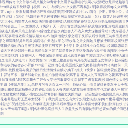
小说网
传奇中文
并读小说
八楼文学
青青中文
看书站
晨曦小说网
小说酒吧
牧龙师
笔趣读
质rou棒攻略系统
暗恋［校园 1vv1］
与狐说
rou文女配不容易[快穿]
幸瘾|校园np
文火煨青
穿，nph）
香欲
魅魔养成记
碎玉成欢
喷泉|高NP
娇柔多汁|1vv1
盲冬（NP，替身上位，
生存游戏（NPH）
艳妇怀春
与男神被迫同居后
靡靡宫春深
纵情（NP）
快穿之睡遍男神(n
穿之大小姐的噩梦人生
每次快穿睁眼都在被PA
校园里的娇软美人
吹花嚼蕊
蹙蛾眉|古言
纯情勾引
去三千rou文做路人（快穿）
天下谋妆|古言
满级绿茶穿成炮灰女配
穿成男主的
渐欲迷人眼
每天晚上都被cha
醉酒之后
合欢功法害人不浅
入禽太深
艳嫁录
暗引力
穿进兽
翻车纪事
蝴蝶效应
浪情
以婚为名
AV拍摄指南
快穿之睡了反派以后
伪装魔王与祭品勇者
穿之卿卿我我
异常现象|婚后
远在天边
快穿之J液收集之旅
女配她只想被渣
燥雨|校园
强行
花
薄荷奶糖
他的白月光
顶级暴徒
应召男菩萨
【快穿】吃掉那只小白兔
酸甜|校园暗恋
课后
珍如天下
捡到邻居手机后
离婚后她不装了
就是要睡男主
这爱真恶心
极守夫德|甜宠
小兔子
袭
女主爱吃肉
（影视同人）勾引深情男主
极宠(兄妹骨科)
白羊|校园
漂亮少将O被军A灌
生之老男人别走
勾引闺蜜男友(NP)
末世玩物生存指南
月亮为证
城里侄女和乡下叔叔
除妖
光
和老板的秘密
苏小野的YIN乱日记
撩动心弦|校园
她又娇又媚
将就|青梅竹马
离婚前一天
|骨科 校园
魔君与魔后的婚后生活
情难自禁|小姨子×姐夫
（快穿）被狠狠疼爱的恶毒女
梦】背这五条，悟透
和老公的爸爸拍激情戏
偏爱|高干 甜宠
兽人的宝藏
高岭之花|高干
绿
参加直播做AI综艺后我火了
拜金女穿进强取豪夺文后躺平了
虚有其表|校园
色情女大绝
X主妇
【催眠总攻】lsp老蛇皮的春天
百无一用的小师妹
心情小雨
贵妃奴
春潮
双子太子
春
|继姐弟
撩愈
清釉
重生之肉香四溢
欲骨天香
诱她沦陷
友情变质
重生年代文的路人甲
展宫
穿之拯救痴情男配
不啻微芒
隔壁禽兽的他
被丈夫跟情敌一起囚禁
甜心都想要
总有人想
娇花难养
最佳野王
恶毒女配不干了
我的男主怎么有六个
炽阳之痕
[快穿]每个世界遇到的
男神总想C哭她
把发小的弟弟画进黄漫掉马后
半甜欲水|兄妹
冲喜侍妾
不羡仙|快穿仙侠 古
上位
今天你睡了吗[快穿]
各种黑化病娇男
人生存盘失效后
有妻徒刑
只想要你的保护而已
地图