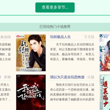
查看更多章节...
已完结热门小说推荐
大象抽烟
玩转极品人生
孓无我
性提取触
关于玩转极品人生玩吃喝玩乐
天赋神通
享受。转让无数的裙子围绕着东哥
璃刎，提
转起来。极品东哥回来了，有里儿
碰上古凶
有面儿，要嘛有嘛。哥很高，哥很
妄之眼，
帅，哥很有钱。疯魔妖孽的少妇腹
0气血
黑专情的女医生骄傲坚强的女上司
..
大气开朗的女记者野性内刚的女模
方
萝樱
我以为只是在玩恐怖游
玖颜
递牙...
戏
本开美人
预收末日游行合欢宗的女人没
文文案白
有心迟韵是一个恐怖游戏主播。她
气直球受
的直播效果曾经很好，但最近观众
穿书了，
姥爷好像看腻了她酷爱尖叫的柔弱
子。书里
少女人设。迟韵痛定思痛，决定改
美色，被
变风格，虽然她天生胆子小，但