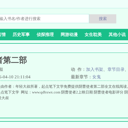
搜索
言情
历史军事
侦探推理
网游动漫
女生耽美
其他小说
者第二部
叔
动 作：
加入书架
、
章节目录
4-10 21:11:04
最新章节：
女鬼
是由作者：年轻大叔所著，起点笔下文学免费提供阴曹使者第二部全文在线阅读
笔下文学 网址：www.qdbxwx.com 阴曹使者2上映日期 阴曹使者电影评分
轻大叔