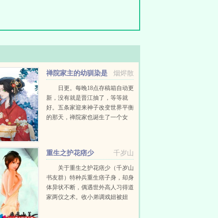
禅院家主的幼驯染是
烟烬散
隔壁六眼
日更。每晚18点存稿箱自动更
新，没有就是晋江抽了，等等就
好。五条家迎来神子改变世界平衡
的那天，禅院家也诞生了一个女
婴。禅院家终于出现了一个期待已
久的十种影法术，但让禅院家不满
的是，这个遗传了十种影...
重生之护花痞少
千岁山
关于重生之护花痞少（千岁山
书友群）特种兵重生痞子身，却身
体异状不断，偶遇世外高人习得道
家两仪之术。收小弟调戏妞被妞
泡。杭天秉着人人为我我为人人的
原则，助人为乐的高尚情操，满足