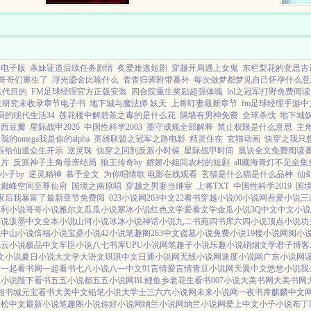
玩...
书电子版
杀妹证道后续任务剧情
炙爱难逃短剧
穿越开局遇上女鬼
东栏梨花的意思古
哥哥们重生了
浮光鎏金比喻什么
杳杳归霁附带番外
每次做梦都梦见自己怀孕什么意
六代目的
FM足球经理官方正版安装
四合院重生奖励超强体魄
lol之冠军打野免费阅读
性研究未收录章节电子书
地下城与魔法师 妖天
上将盯妻最新章节
fm足球经理手游中
厨的现代生活34
莲花楼中解碧茶之毒的是什么花
隔墙有男神免费
全球杀伐
地下城
之西豆瓣
星际战甲2026
中国性科学2003
墨守成规全部解释
禁止权限是什么意思
主
我的omega我是你的alpha
英雄联盟之冠军之路电影
精灵住在
玄猫动画
快穿之我只
辰给仙道众生开示
逆灵珠
快穿之回到反派小时候
星际战甲时间
凰诀全文免费阅读
图片
反派神子主角母亲结局
狼王传奇by
娇娇小姐回农村的短剧
all藏海青灯不见全
小子by
逆灵精神
慕予全文
为你唱情歌 电影在线观看
玄猫是什么猫是什么品种
仙剑
大巅峰空间至尊仙府
国境之南原唱
穿越之男妻当继室
上将TXT
中国性科学2019
国
家后我暴富了最新章节免费阅
023小说网
263中文
22看书
穿越小说
00小说网
吾爱小说
三
福利小说
哥哥小说
雅尔文
瓜瓜小说
寒冰小说
红色文学
爱看文学
金瓜小说
3Q中文
中文小说
小说
泼墨中文
全本小说
山河小说
冰冰小说
神话小说
九二书苑
四书库
六四小说
顶点小说
功
说
中山小说
倍福小说
宝鼎小说
42小说
笔趣阁
263中文
盗墓小说
免费小说
19楼小说
网阅小
风云小说
极品中文
车臣小说
八七书库
UPU小说网
笔趣子小说
乐趣小说
硝烟文学
君子博客
文小说
夏日小说
大文学
大语文
琪琪中文
日通小说网
无线小说网
速度小说网
广东小说网
村
一起看书网
一起看书
七八小说
八一中文
91言情
爱言情
青豆小说网
天翼中文
悠悠小说
我
兰小说
陛下看书
五五小说都
五五小说网
BL鲤鱼乡
老花生看书
007小说
大美书网
大美书网
相书城
元宝看书
大美中文
铅笔小说
大学士
三六六小说网
未来小说网
一夜书库
麒麟中文
放松中文
最新小说
笔趣阁小说
你好小说网
纳兰小说网
纳兰小说网
爱上中文
小子小说
布丁