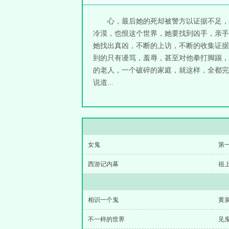
心，最后她的死却被警方以证据不足，
冷漠，也恨这个世界，她要找到凶手，亲手
她找出真凶，不断的上访，不断的收集证据
到的只有谩骂，羞辱，甚至对他拳打脚踢，
的老人，一个破碎的家庭，就这样，全都完
说道...
女鬼
第
西游记内幕
祖
相识一个鬼
黄
不一样的世界
见