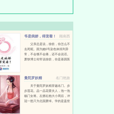
爷是病娇，得宠着！
顾南西
父亲总是说，徐纺，你怎么不
去死呢。因为她6号染色体排列异
常，不会饿不会痛，还不会说话。
萧轶博士却常说徐纺，你是基因医
学的传奇。因为她的视力与听力是
正常人类的二十一倍，奔跑弹跳臂
力是三十三倍，再生与自愈能力高
曼陀罗妖精
名门艳旅
达八十四倍。周边的人...
关于曼陀罗妖精穿越名门。步
步莲花。品一品花蕾夫人，泡一泡
杨门女将。左拥右抱大小周后，冲
冠一怒只为北国萧绰。学的是盖世
神功，睡的是极品女人。上征
程！...