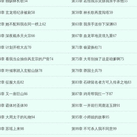
4章 独缺林长歌54
第55章 若毁我宗灵脉我亲手杀他55
8章 玄龙塔纪录被刷58
第59章 林长歌再度闯塔59
2章 她不配和我在同一榜上62
第63章 我亲手送你下深渊63
6章 深夜截杀天火宗66
第67章 血龙草地灵境九重67
0章 计划开棺大吉70
第71章 偷梁换柱71
4章 看我当众抽你风玄宗的尸骨74
第75章 大哥别抽了这是咱爹啊75
8章 叶倾寒踏入玄蛟山脉78
第79章 莽国士兵79
2章 征服大岳82
第83章 石碑留名者方可入传承之地83
6章 又一座巨山86
第87章 鸡哥帮我扛一下87
0章 霸体对圣体90
第91章 一并前行周鹿送玉牌91
4章 大周太子的礼物94
第95章 小师姐的故事95
8章 苏瑶上来98
第99章 不可杀人我不同意99