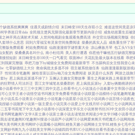
就被卖掉
不一样的大明，风华无双，日月昌
明。海纳百川，四海来拜。...
个缺德系统爽爽爽
佳遇天成剧情介绍
末日畸变100天生存双小立
难道这世间竟是凉
柯学养崽日常dala
全民领主楚风无限强化最新章节更新内容介绍
咸鱼幼崽重生后被
茵之神开局点满射术天赋
人世间电视剧全集观看免费高清
外交官出场视频完整版
你
入套球什么意思
回到六零福宝有灵泉空间免费阅读
柴桑的真实人品
咸鱼重生怀了哥
完整版免费观看
村姑免费阅读
仙路漫漫猜字谜答案大全
凉山彝族月琴
包工头VS女
仙女配的
柴桑桑真名叫什么
南小杜结局
美人夜行遭遇
你惹他干嘛他五行缺德完整
请接招短剧
末日畸变生存100天一口气看完
双面神cf
天花乱坠最火版本在线看
乖把
王到我家完整版
乖把刀放下by城烟全文免费阅读最新章节
不当舔狗后女主怪我变心未
be
七零缺德组上大分
救命疯批太多逃不掉
宿主被系统做任务
仙路漫漫最新版游戏
子
性转清冷笔趣阁
嫁给首富以后by袖刀全文免费阅读
妖灵是什么东西
网游之战御
套by
惹上疯批反派逃不掉了3
玉佩认主嫡女完整故事
重生之再嫁末路上将最新章节
佬的狂野情人司法圻迁
晋江文学城笔名柴桑郡的
惹上疯批反派by
入套by俩脆桃讲的
藏小说
看书中文
三三中文网
三四中文
恋上你看书
七八小说
顶点小说
春夏中文
帝国小说
说
可心文学
王者小说
悟空追书
玛雅文学
免费看书
搜读小说
联盟小说
模特小说
笔趣阁
笔趣
功夫小说
瓜瓜小说
青豆小说
骑士小说
笔趣小说
星星小说
元宝小说
词典小说
言情小说
夜色
说
捏破小说
随梦小说
第一版主
爱去小说
完美小说
爱上中文
残月轩小说网
三七小说网
风
客
二五零书苑
笔下中文
九曲小说
香玲小说
深度文学
乐文小说
努努书坊
263中文
农田小说
网
读书网
笔趣阁V
文学A
富士康小说
富士康小说
去读笔
技术阅读
少年文学
19楼小说
香书
说
我去读
笔趣阁IO
笔趣阁W
搜读小说
葫芦小说网
7Z小说网
爱来阁
天书吧
魔爪小说网
阅体
网
大美书网
大美书网
8P小说
晨曦小说网
BL鲤鱼
天籁小说网
骑士文学
BL鲤鱼乡
七毛中
中文网
妙书阁
九九小说
耽美文学网
小说铺
四四书库
UC小说网
欣欣看书
圣墟小说
圣墟小
说
布丁阅读
乡村小说
八戒文学网
子叶小说
吞噬小说网
顶点文学
华盟文章
大众文学
搜读阁