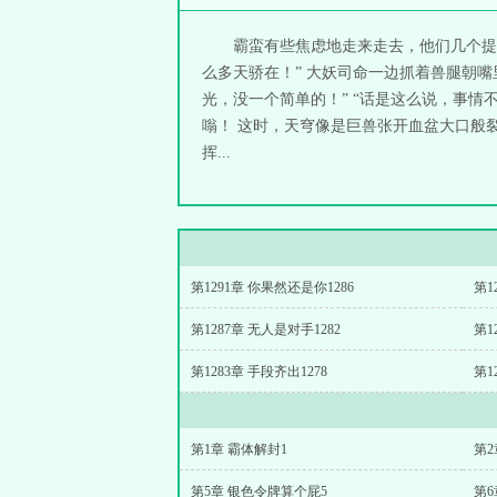
霸蛮有些焦虑地走来走去，他们几个提
么多天骄在！” 大妖司命一边抓着兽腿朝
光，没一个简单的！” “话是这么说，事
嗡！ 这时，天穹像是巨兽张开血盆大口般
挥...
第1291章 你果然还是你1286
第1
第1287章 无人是对手1282
第1
第1283章 手段齐出1278
第1
第1章 霸体解封1
第2
第5章 银色令牌算个屁5
第