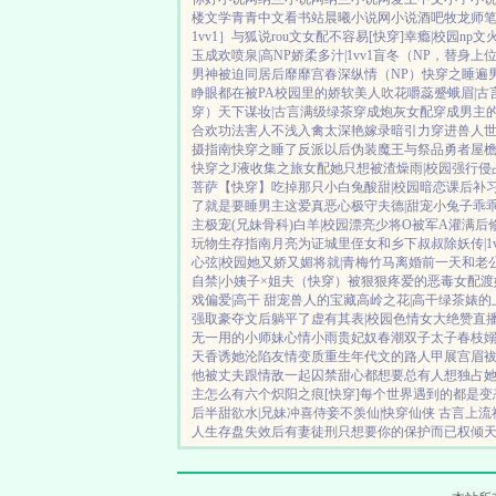
楼文学
青青中文
看书站
晨曦小说网
小说酒吧
牧龙师
1vv1］
与狐说
rou文女配不容易[快穿]
幸瘾|校园np
文
玉成欢
喷泉|高NP
娇柔多汁|1vv1
盲冬（NP，替身上
男神被迫同居后
靡靡宫春深
纵情（NP）
快穿之睡遍男神
睁眼都在被PA
校园里的娇软美人
吹花嚼蕊
蹙蛾眉|古
穿）
天下谋妆|古言
满级绿茶穿成炮灰女配
穿成男主
合欢功法害人不浅
入禽太深
艳嫁录
暗引力
穿进兽人
摄指南
快穿之睡了反派以后
伪装魔王与祭品勇者
屋檐
快穿之J液收集之旅
女配她只想被渣
燥雨|校园
强行侵
菩萨
【快穿】吃掉那只小白兔
酸甜|校园暗恋
课后补
了
就是要睡男主
这爱真恶心
极守夫德|甜宠
小兔子乖乖
主
极宠(兄妹骨科)
白羊|校园
漂亮少将O被军A灌满后
玩物生存指南
月亮为证
城里侄女和乡下叔叔
除妖传|1v
心弦|校园
她又娇又媚
将就|青梅竹马
离婚前一天和老
自禁|小姨子×姐夫
（快穿）被狠狠疼爱的恶毒女配
渡
戏
偏爱|高干 甜宠
兽人的宝藏
高岭之花|高干
绿茶婊的
强取豪夺文后躺平了
虚有其表|校园
色情女大绝赞直
无一用的小师妹
心情小雨
贵妃奴
春潮
双子太子
春枝
天香
诱她沦陷
友情变质
重生年代文的路人甲
展宫眉
他
被丈夫跟情敌一起囚禁
甜心都想要
总有人想独占
主怎么有六个
炽阳之痕
[快穿]每个世界遇到的都是变
后
半甜欲水|兄妹
冲喜侍妾
不羡仙|快穿仙侠 古言
上流
人生存盘失效后
有妻徒刑
只想要你的保护而已
权倾