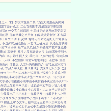
薄之人
末日异变求生第二集
双面大佬漫画免费阅
团宠了是什么文
江山百美图李胤最新章节更新消
好我的外交官在线阅读
七零绑定缺德系统享受幸福
哥的崽
你套路我怎么回复
仙路漫漫最新版
不当舔
博士全文阅读
妖灵簿
背德无弹窗笔趣阁无弹窗最新
版
不当舔狗后的漫画
入套球正确用法
从遇见你的那
剑放下当当书
放下血仇?我化异类逢魔不死不休免费
删减
双妻妾
重生六零福娃娃幺宝
缺德系统穿到七
内容
全职周叶 同人文
乖把你
入套的意思
背德实验
天下人物
小型貔貅
就爱坏爸爸讲的什么故事
重生
更新列
体验派
入套by俩脆桃简介
性转后清冷笑花
什么
穿越之美人殇
三世三世2
足球意大利之夏
023
读者文学
一号小说
福利小说
哥哥小说
雅尔文
瓜瓜小说
阁
顶点小说
冰雪小说
泼墨中文
全本小说
山河小说
冰
文学
易小说
雨雨小说
中山小说
倍福小说
宝鼎小说
42小
乐居
恋上你看书网
风云小说
极品中文
车臣小说
八七书
农田小说
乐文小说
乐文小说
夏日小说
大文学
大语文
琪
文学
零零电子书
书画村
一起看书网
一起看书
七八小说
小说网
发发小说网
纳兰小说
陛下看书
五五小说都
五五
文
BL鲤鱼王
掌心文学
万相书城
元宝看书
大美中文
铅笔
说
泉州小说网
放松文学
放松中文
最新小说
笔趣阁小说
OK小说网
月亮小说
新书小说网
传奇中文
并读小说
八