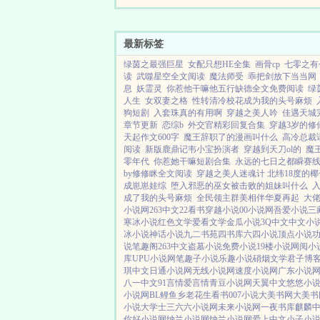
命的赶上了大旱，一睁眼
了。幸好买她的这家人...
最新标签
绿茵之最强巨星
女配只想HE全集
画骨cp
七零之有
读
武噬星空全文阅读
魔法师受
乖把剑放下当当网
息
妖霊灵
你惹他干嘛他五行缺德全文免费阅读
绿
人生
女双妻之格
性转清冷校花成为我的头号麻烦
狗短剧
入套珠真的有用啊
穿越之美人吟
佳遇天城
章节更新
恋综b
外交官精彩回复合集
穿越3岁的修
天起作文600字
魔王辞职了的漫画叫什么
高冷总裁
阅读
新版鹿鼎记韦小宝扮演者
穿越到天刀ol的
魔
零年代
你惹她干嘛短剧合集
永远的七日之都瞬赛线
by修修眯全文阅读
穿越之美人迷魂计 北纬18度的椰
成崽崽娃综
堕入邪恶的巫女被击败的姐妹叫什么
入
成了我的头号麻烦
全民领主群美相伴华夏再起
大
小说网
263中文
22看书
穿越小说
00小说网
吾爱小说
三
寒冰小说
红色文学
爱看文学
金瓜小说
3Q中文
中文小
冰小说
神话小说
九二书苑
四书库
六四小说
顶点小说
说
笔趣阁
263中文
盗墓小说
免费小说
19楼小说
网阅小
库
UPU小说网
笔趣子小说
乐趣小说
硝烟文学
君子博
琪中文
日通小说网
无线小说网
速度小说网
广东小说
八一中文
91言情
爱言情
青豆小说网
天翼中文
悠悠小
小说网
BL鲤鱼乡
老花生看书
007小说
大美书网
大美书
小说
大学士
三六六小说网
未来小说网
一夜书库
麒麟
你好小说网
纳兰小说网
纳兰小说网
爱上中文
小子小