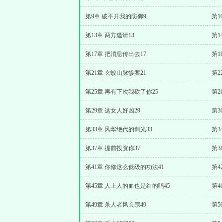
第9章 破不开我的防御9
第1
第13章 两方邀请13
第1
第17章 把消息传出去17
第1
第21章 玄蛟山脉惨案21
第2
第25章 再有下次我砍了你25
第2
第29章 这女人好凶29
第3
第33章 风华绝代的剑光33
第3
第37章 提前投资你37
第3
第41章 你修这么低级的功法41
第4
第45章 人上人的血也是红的吗45
第4
第49章 杀人者风玄宗49
第5