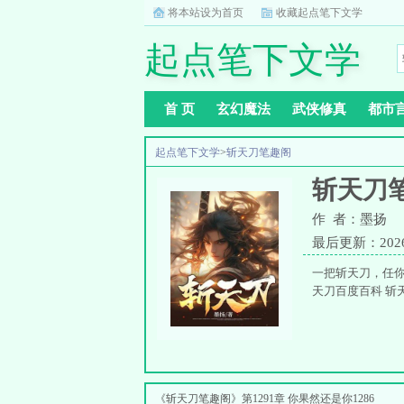
将本站设为首页
收藏起点笔下文学
起点笔下文学
首 页
玄幻魔法
武侠修真
都市
起点笔下文学
>
斩天刀笔趣阁
斩天刀
作 者：墨扬
最后更新：2026-0
一把斩天刀，任
天刀百度百科 斩
《斩天刀笔趣阁》第1291章 你果然还是你1286