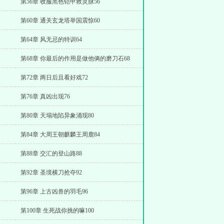
第56章 收服黑色铠甲救灵脉56
第60章 通关玄龙塔举国震惊60
第64章 风无忌的特训64
第68章 你最后的作用是做他俩的磨刀石68
第72章 两日后且看好戏72
第76章 真凶出现76
第80章 天塌地陷异象涌现80
第84章 大周王朝麒麟王周鹿84
第88章 交汇的登山路88
第92章 圣境横刀抢夺92
第96章 上古凶兽的羽毛96
第100章 生死战你挑的嘛100