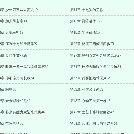
0章 少年刀客从未离去10
第11章 十七岁的刀修11
4章 加入风玄宗14
第15章 灵阵灌体15
8章 灭魂三斩18
第19章 半途截杀19
2章 序列十七战天魔猿22
第23章 秘境开启倾月归乡23
6章 灵血小黄鸡26
第27章 序列五太初九狱火凤凰27
0章 叶家一龙一凤我愿做基石30
第31章 被挖去阵眼的圣品灵阵31
4章 你不该招惹长歌34
第35章 我要把娘带回来35
8章 阿狱38
第39章 可惜又没赢39
2章 未来巅峰相见42
第43章 心劫刀法第一卷43
6章 将来有能力欢迎来报仇46
第47章 太玄十步神秘幽铁47
0章 范家围堵50
第51章 从此元国大势将易形51