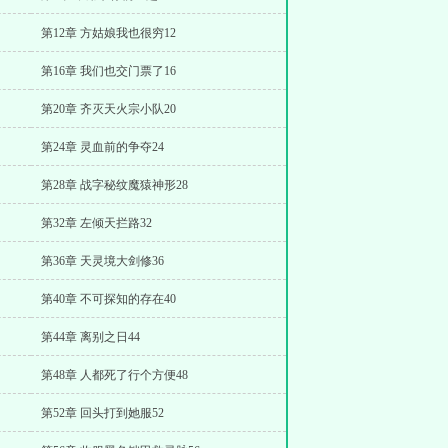
第12章 方姑娘我也很穷12
第16章 我们也交门票了16
第20章 齐灭天火宗小队20
第24章 灵血前的争夺24
第28章 战字秘纹魔猿神形28
第32章 左倾天拦路32
第36章 天灵境大剑修36
第40章 不可探知的存在40
第44章 离别之日44
第48章 人都死了行个方便48
第52章 回头打到她服52