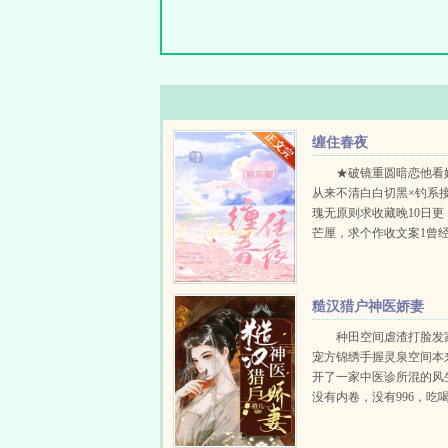
缠住春夜
★破镜重圆暗恋他看
从来不清白白切黑×钓系
瑰无原则求收藏晚10日更
芒厘，求个作收文案1曾
和梁音夜的CP声势浩大
阵她做过多次他电影里的
别人求...
糙汉猎户神医娇妻
种田空间虐渣打脸发
宠方锦绣手握灵泉空间本
开了一家中医诊所混的风
没有内卷，没有996，吃
钱钱赚的飞起。结果睡一
世一个穷苦山村的女孩身