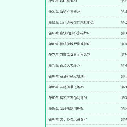
第53章 后山秘宝53
第5
第57章 叛徒不英雄57
第5
第61章 既已通关你们就死吧61
第6
第65章 幽铁内的小鼎碎片65
第6
第69章 撕破脸以尸骨威胁69
第7
第73章 万事俱备只欠东风73
第7
第77章 百步风玄经77
第7
第81章 遗迹前制定规则81
第8
第85章 共赴传承之地85
第8
第89章 厉不厉害你鸡哥89
第9
第93章 我没输给周鹿93
第9
第97章 太子心思天骄赛97
第9