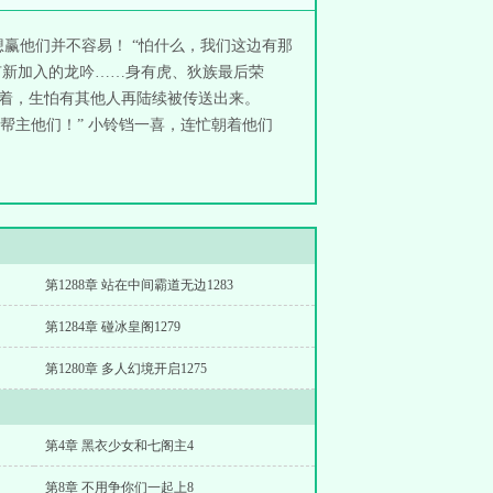
赢他们并不容易！ “怕什么，我们这边有那
有新加入的龙吟……身有虎、狄族最后荣
看着，生怕有其他人再陆续被传送出来。
帮主他们！” 小铃铛一喜，连忙朝着他们
第1288章 站在中间霸道无边1283
第1284章 碰冰皇阁1279
第1280章 多人幻境开启1275
第4章 黑衣少女和七阁主4
第8章 不用争你们一起上8