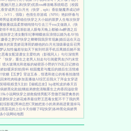
女配她只想上床(快穿)
优质rou棒攻略系统
暗恋［校园
真香
穿成男主白月光（快穿，nph）
香欲
魅魔养成记
碎
C，1vV1，强取）
色情生存游戏（NPH）
艳妇怀春
与
女师男徒
老师要稳住
快穿之大小姐的噩梦人生
每次快穿
屡败屡战
温柔禁锢
纯情勾引
去三千rou文做路人（快
变得不幸
乱花渐欲迷人眼
每天晚上都被cha
醉酒之后
疯批
快穿之渣女翻车纪事
蝴蝶效应
浪情
以婚为名
AV拍
车
麝香之梦|NP
快穿之卿卿我我
异常现象|婚后
远在天边
姨夫的富贵娇花
薄荷奶糖
他的白月光
顶级暴徒
应召男
梦
认知性偏差
珍如天下
捡到邻居手机后
离婚后她不装
之恶毒女配逆袭
女主爱吃肉
（影视同人）勾引深情男
了「快穿」
重生之老男人别走
勾引闺蜜男友(NP)
末世
】猎火
玻璃光
和老板的秘密
苏小野的YIN乱日记
撩动
小娇奴
暖床
炽焰|骨科 校园
魔君与魔后的婚后生活
情难
汁软糖
【五梦】背这五条，悟透
和老公的爸爸拍激情
配回来吃肉啦
参加直播做AI综艺后我火了
拜金女穿进
笑嘻嘻|权贵X主妇
【催眠总攻】lsp老蛇皮的春天
百
种病娇黑化
欺姐|继姐弟
撩愈
清釉
重生之肉香四溢
欲骨
限
19k小说网
快穿之拯救痴情男配
不啻微芒
隔壁禽兽的
逆袭
快穿之娇花难养
最佳野王
恶毒女配不干了
我的男
姬
[综影视]男神总想C哭她
把发小的弟弟画进黄漫掉马
们
黑莲花的上位
今天你睡了吗[快穿]
各种黑化病娇男
场小说
网站地图