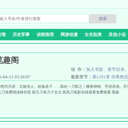
搜索
言情
历史军事
侦探推理
网游动漫
女生耽美
其他小说
笔趣阁
动 作：
加入书架
、
章节目录
4-11 03:26:07
最新章节：
第1291章 你果然还
你绝代天骄、古族传人、妖族圣子……我自一刀斩之！横推神朝、手捏圣地。开
天刀免费阅读林长歌 斩天刀有几个女主 斩风刀电影在线观看免费观看 墨扬