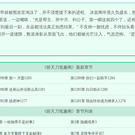
早就被围攻至淘汰了，并不清楚接下来的进程。 冰皇阁毕竟久负盛名，想
嘴里送，一边嘟哝，“光是帮主、井中月、剑公子、第一瞬这就四个了，还
情不到最后一刻，永远都没法真正知悉结果。” 不良帅一脸忧虑，不停抬头
裂开一道缝隙，数道身影从里面飞出，他们都被光芒注入，气息恐怖。 “是
《斩天刀笔趣阁》最新章节
290章 第一 月盟1285
第1289章 你们一起联手1284
286章 这座山并没那么高1281
第1285章 白日焰火1280
282章 战虎神1277
第1281章 我会扶你成为继承人1276
《斩天刀笔趣阁》章节列表
章 一枝独秀不是好事2
第3章 隐藏境界3
6章 多方齐聚阵下灵血秘境6
第7章 灵阵争夺开启7