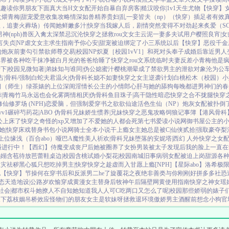
笔趣读
你男朋友下面真大
当H文女配开始自暴自弃
房客|糙汉
咬你|1v1
天生尤物【快穿】
火煨青梅|甜宠
爱意收集攻略
情深如兽
精养贵妇|乱
一妾皆夫（np）
（快穿）插足者
有效
位，追妻火葬场）
传闻她鲜嫩多汁|快穿
当我嫁人后，剧情突然变得不对劲起来
炙爱（S
(nph)
兽医
入禽太深
禁忌沉沦
快穿之拯救rou文女主
云泥
一妻多夫试用户
樱照良宵|
言
失贞|NP
虐文女主求生指南
予你心安|甜宠
被迫绑定了小三系统以后【快穿】
恶役千金
的炮灰前妻
勾引禁欲师尊
交易|校园NP
炽夏［校园1vV1］
和死对头奉子成婚后
靠近男人
世界被各种吃干抹净
被白月光的爸爸给睡了
快穿之rou文系统
临时夫妻
反差小青梅
他是
下|校园
见微知著|弟妹
知与谁同|伪公媳
蜜汁樱桃
潮晕
成了禁欲男主的泄欲对象
沦为公
占|骨科/强制
白蛇夫君
温火|伪骨科
长媳不如妻
快穿之女主逆袭计划
白桃松木（校园）
小
习（师生）
绿茶婊的上位
深闺淫情
长公主的小情郎
心肝与她的舔狗
每晚都进男神们的春
|青梅竹马
永远也会化雾
两情相厌|伪骨科
鱼目珠子|高干
隐性暗恋
快穿之合不拢腿
快穿
修仙修罗场 (NPH)
恋爱脑，但强制爱
穿书之欲欲仙途
活色生仙（NP）
炮灰女配被扑倒
v1
碾碎芍药花|ABO 伪骨科兄妹
娇生惯养|兄妹
快穿之恶鬼攻略
饲狼记事簿
【港风骨科
公上床了
快穿之奇怪的xp又增加了
不爱她的人都会死
第七书
爱读小说网
御书屋
公主的
她|快穿
床戏替身
书包小说网
骑士全本小说
干上瘾
女主她总是被C|仙侠
贰拾|强取豪夺
梨
上位
缘浅（百合abo）哑巴A
魔性美人
祈欢|骨科兄妹
堕落的安妮塔|西幻 人外
快穿之女
播进行中！
【西幻】侍魔
变成丧尸后她被圈养了
女扮男装被太子发现后
我的脸上一直在
嫋嫋
含苞待放
芭蕾鞋
桌边|校园
含桃
试婚
小梨花|校园
南城旧事
病弱女配被迫上岗
甜源
各
袚灾祛秽
黑心狐只想吃掉男主|快穿
快穿之趁虚而入
甘愿上瘾[NPH]
【星际abo】洛希极
她
【快穿】节操何在
穿书后和反派男二he了
旋覆花之夜
绝非善类
与你刚刚好
拼多多社恐
态
天造地设|公路
岁欢愉
穿成黄漫女主替身后
牧神午后
隔壁网黄使用指南
快穿之神女瑶
社会|都市权斗
她撩人不自知
她知道我人人可C
吃两口又怎么了呢|校园
那些娇弱的婊子
天下
荔枝姻
吊桥效应
怪物们的朋友
女主是软妹呀
拯救退环境傲娇男主
酒醒前想念小狗
官