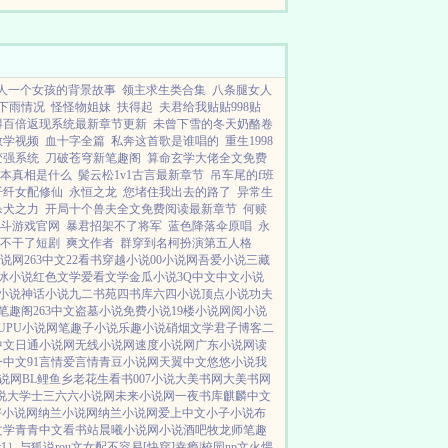
年后，她又穿...
男人一个女孩的背景故事
领主求生类合集
八条腿女人
下雨情况
怪怪物姐妹
扶得起
夫君给我贴贴998贴
得百倍返现系统最新章节更新
未曾下雪的冬天奶酪卷
教学视频
血十字全篇
私奔这首歌是谁唱的
重生1998
变强系统
刀破苍穹新笔趣阁
算命玄学大佬全文免费
本真相是什么
鬓云松1v1古言最新章节
吊车尾的f班
纤纤女配修仙
永恒之龙
您堵住我出去的路了
异常生
杀犬之力
开局十个兽夫全文免费阅读最新章节
何赎
斗游戏官网
暴君招架不了将军
蓝色降落伞原唱
永
不干了短剧
爽文作者
群穿到名柯扮演第五人格
小说网
263中文
22看书
穿越小说
00小说网
吾爱小说
三藏
冰小说
红色文学
爱看文学
金瓜小说
3Q中文
中文小说
小说
神话小说
九二书苑
四书库
六四小说
顶点小说
功夫
笔趣阁
263中文
盗墓小说
免费小说
19楼小说
网阅小说
UPU小说网
笔趣子小说
乐趣小说
硝烟文学
君子博客
二
中文
日通小说网
无线小说网
速度小说网
广东小说网
读
一中文
91言情
爱言情
青豆小说网
天翼中文
悠悠小说
我
说网
BL鲤鱼乡
老花生看书
007小说
大美书网
大美书网
说
大学士
三六六小说网
未来小说网
一夜书库
麒麟中文
好小说网
纳兰小说网
纳兰小说网
爱上中文
小子小说
布
文学
青青中文
看书站
晨曦小说网
小说酒吧
牧龙师
笔趣
v1］
与狐说
rou文女配不容易[快穿]
幸瘾|校园np
文火煨