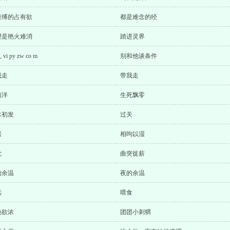
束缚的占有欲
都是难念的经
望是艳火难消
踏进灵界
vi py zw co m
别和他谈条件
我走
带我走
南洋
生死飘零
木初发
过关
居
相呴以湿
觉
曲突徙薪
的余温
夜的余温
远
喂食
艳欲浓
团团小刺猬