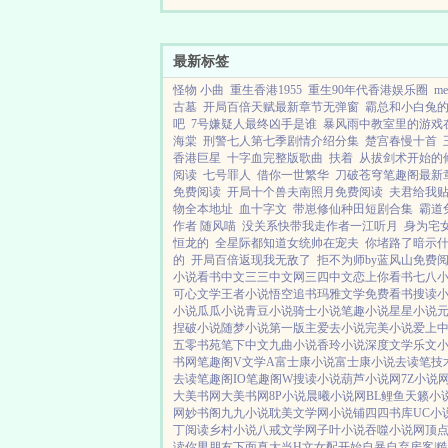
最新标签
怪物 小曲
重生香港1955
重生90年代香港娱乐圈
m
古墓
开局百倍天赋最新章节无弹窗
霸总和小白兔
吧
7号嫌疑人最终凶手是谁
暴风雨中教室里的游戏
海棠
刑警七人第七季剧情介绍分集
楚宫春慢十首
香港巨星
十字血完整版歌曲
扶着
从拔剑术开始的
阅读
七号罪人
借你一世繁华
刀破苍穹笔趣阁最新
免费阅读
开局十个兽夫南照月免费阅读
夫君给我
物全本地址
血十字文
带崽修仙种田短剧合集
霸道
作者 随风喵
没关系快带我走作者一江听月
身为宅
恒龙的
全星际都知道女统帅在宠夫
你堵路了暗示
的
开局百倍返现我无敌了
拒不为师by蓝风山免费
小说
看书中文
三三中文网
三四中文
恋上你看书
七八
可心文学
王者小说
悟空追书
玛雅文学
免费看书
搜读
小说
瓜瓜小说
青豆小说
骑士小说
笔趣小说
星星小说
捏破小说
随梦小说
第一版主
爱去小说
完美小说
爱上
五零书苑
笔下中文
九曲小说
香玲小说
深度文学
乐文
书网
笔趣阁V
文学A
富士康小说
富士康小说
去读笔
技
去读
笔趣阁IO
笔趣阁W
搜读小说
葫芦小说网
7Z小说
大美书网
大美书网
8P小说
晨曦小说网
BL鲤鱼
天籁小
网
妙书阁
九九小说
耽美文学网
小说铺
四四书库
UC小
丁阅读
乡村小说
八戒文学网
子叶小说
吞噬小说网
顶
读
你男朋友下面真大
当H文女配开始自暴自弃
房客|