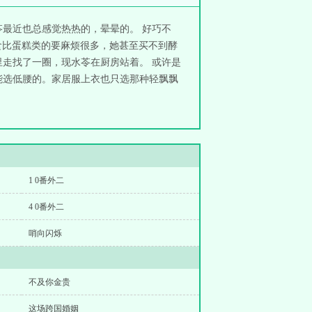
最近也总感觉热热的，晕晕的。 好巧不
食比蛋糕类的要麻烦很多，她甚至买不到酵
走找了一圈，现水苓在厨房站着。 或许是
能选低腰的。家居服上衣也只选那种轻飘飘
1 0番外二
4 0番外二
哨向闪烁
不及你金贵
这场跨国婚姻