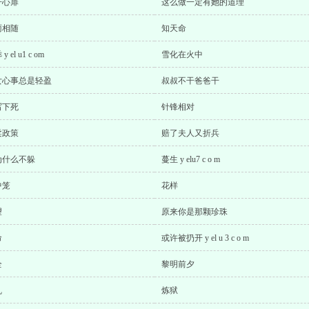
开心扉
这么做一定有她的道理
雨相随
知天命
y el u1 c om
雪化在火中
女心事总是轻盈
叔叔不干爸爸干
写下死
针锋相对
柔政策
赔了夫人又折兵
为什么不躲
蔓生 y elu7 c o m
中笼
花样
望
原来你是那颗珍珠
命
或许被扔开 y el u 3 c o m
全
黎明前夕
乱
炼狱