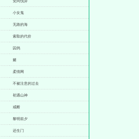
党同伐异
小女鬼
无路的海
索取的代价
囚鸽
赌
柔情网
不被注意的过去
初遇山神
戒断
黎明前夕
还生门