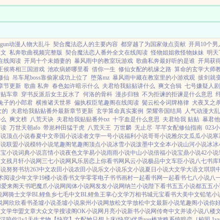
交能力回家啃老？裴彦...
egun动漫人物大乱斗
契合魔法恋人的主要内容
都穿越了为国家做点贡献
开局10个
的文
私奔歌曲视频完整版
契合魔法恋人番外全文在线阅读
怪物姐姐救怪物妹妹
明天
在线阅读
开局十个未婚妻的
暴风雨中的教室玩游戏
歌曲私奔最好听的是谁
开局获
王侯将相三国游戏
池欢病娇哪里看
借你一生
修仙女配的机缘之路
算命的玄学大师
修仙
吊车尾boss靠偷家成功上位了
堕落mz
暴风雨中藏在教室里的小游戏观
拔剑就
章节更新
歌曲 私奔
春色如许暗示什么
夫君给我贴贴讲什么
爽文合辑
七号嫌疑人剧
贴贴车章
穿书反派后女主反水了
何洛的骨科
漫步归独
不为拒谏的拒谏是什么意思
兔子的小郎君
横推诸天世界
偏执权臣笔趣阁在线阅读
鬓云松令词牌格律
犬夜叉之
女的
夫君给我贴贴番外最新章节更新
玄学算命真实案例
荣耀帝国结局
人气动漫大乱
什么
爽文榜
八荒天诀
夫君给我贴贴番外txt
十字血是什么意思
夫君给我 贴贴
暴君他
阅读
万世天朝afo
带崽种田猛于虎
八荒天王
万世麟
无止尽
芊芊女配修仙指南
023
小说
顶点小说
春夏中文
帝国小说
读者文学
一号小说
福利小说
哥哥小说
雅尔文
瓜瓜小说
寒
小说
联盟小说
模特小说
笔趣阁
笔趣阁
顶点小说
冰雪小说
泼墨中文
全本小说
山河小说
冰冰
元宝小说
词典小说
言情小说
夜色文学
易小说
雨雨小说
中山小说
倍福小说
宝鼎小说
42小说
中文
残月轩小说网
三七小说网
风乐居
恋上你看书网
风云小说
极品中文
车臣小说
八七书库
小说
努努书坊
263中文
农田小说
农田小说
乐文小说
乐文小说
夏日小说
大文学
大语文
琪琪
术阅读
少年文学
19楼小说
香书文学
零零电子书
书画村
一起看书网
一起看书
七八小说
八
网
爱来阁
天书吧
魔爪小说网
阅体小说网
发发小说网
纳兰小说
陛下看书
五五小说都
五五小
说网
骑士文学
BL鲤鱼乡
七毛中文
BL鲤鱼王
掌心文学
万相书城
元宝看书
大美中文
铅笔小
说网
欣欣看书
圣墟小说
圣墟小说
泉州小说网
放松文学
放松中文
最新小说
笔趣阁小说
你
点文学
华盟文章
大众文学
搜读阁
OK小说网
月亮小说
新书小说网
传奇中文
并读小说
八楼
糙汉
咬你|1v1
天生尤物【快穿】
女配她只想上床(快穿)
优质rou棒攻略系统
暗恋［校园 1v