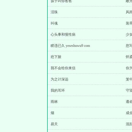
孩子叫你爸爸
敞
泪珠
风
叫魂
装乖 
心头事和慢性病
少
睽违已久 yeseshuwu9 com
您
疤下脓
怀
我不会给你来信
你
为之计深远
笼
我的耳环
守
雨林
遵
烟
成
易天
混