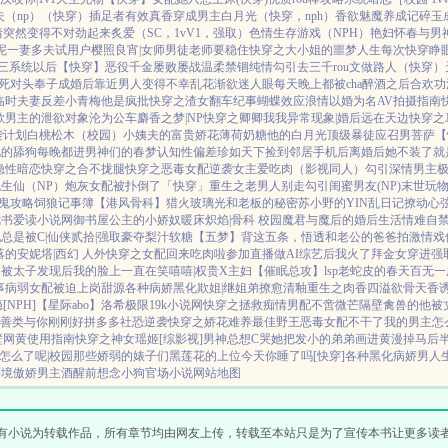
（np）
（快穿）插足者
有效真香
穿成男主白月光（快穿，nph）
香欲
魅魔养成记
碎玉
情突然变得不对劲起来
炙爱（SC，1vV1，强取）
色情生存游戏（NPH）
艳妇怀春
与男
泥
一妻多夫试用户
樱照良宵|女师男徒
老师要稳住
快穿之大小姐的噩梦人生
每次快穿睁
三系统以后【快穿】
恶役千金屡败屡战
温柔禁锢
纯情勾引
去三千rou文做路人（快穿）
死对头奉子成婚后
靠近男人变得不幸
乱花渐欲迷人眼
每天晚上都被cha
醉酒之后
合欢功
临时夫妻
反差小青梅
他是疯批
快穿之渣女翻车纪事
蝴蝶效应
浪情
以婚为名
AV拍摄指南
欲男主的泄欲对象
沦为公车
麝香之梦|NP
快穿之卿卿我我
异常现象|婚后
远在天边
快穿之
袭计划
白桃松木（校园）
小姨夫的富贵娇花
薄荷奶糖
他的白月光
顶级暴徒
应召男菩萨
【
她的舔狗
每晚都进男神们的春梦
认知性偏差
珍如天下
捡到邻居手机后
离婚后她不装了
就
隐性暗恋
快穿之合不拢腿
快穿之恶毒女配逆袭
女主爱吃肉
（影视同人）勾引深情男主
极
生仙（NP）
炮灰女配被扑倒了「快穿」
重生之老男人别走
勾引闺蜜男友(NP)
末世玩
鬼攻略
饲狼记事簿
【港风骨科】猎火
玻璃光
和老板的秘密
苏小野的YIN乱日记
撩动心弦
七书
爱读小说网
御书屋
公主的小娇奴
暖床
炽焰|骨科 校园
魔君与魔后的婚后生活
情难自禁
总是被C|仙侠
贰拾|强取豪夺
梨汁软糖
【五梦】背这五条，悟透
和老公的爸爸拍激情戏
落的安妮塔|西幻 人外
快穿之女配回来吃肉啦
参加直播做AI综艺后我火了
拜金女穿进强
装被太子发现后
我的脸上一直在笑嘻嘻|权贵X主妇
【催眠总攻】lsp老蛇皮的春天
百无一
事
病弱女配被迫上岗
甜源
各种病娇黑化
欺姐|继姐弟
撩愈
清釉
重生之肉香四溢
欲骨天香
NPH]
【星际abo】洛希极限
19k小说网
快穿之拯救痴情男配
不啻微芒
隔壁禽兽的他
被
善类
与你刚刚好
拼多多社恐逆袭
快穿之娇花难养
最佳野王
恶毒女配不干了
我的男主怎
壁网黄使用指南
快穿之神女瑶姬
[综影视]男神总想C哭她
把发小的弟弟画进黄漫掉马后
怎么了呢|校园
那些娇弱的婊子们
黑莲花的上位
今天你睡了吗[快穿]
各种黑化病娇男
人
环境傲娇男主
酒醒前想念小狗
官场小说
网站地图
有小说为转载作品，所有章节均由网友上传，转载至本站只是为了宣传本书让更多读