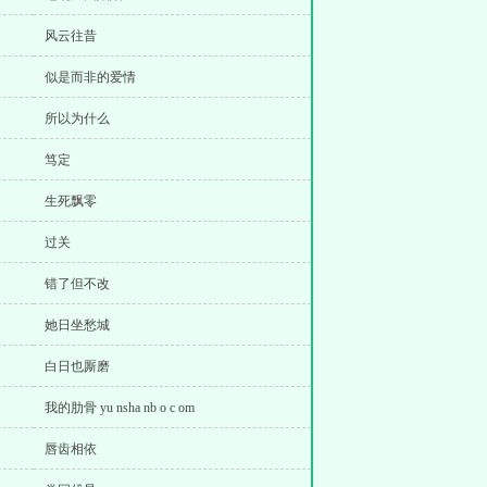
风云往昔
似是而非的爱情
所以为什么
笃定
生死飘零
过关
错了但不改
她日坐愁城
白日也厮磨
我的肋骨 yu nsha nb o c om
唇齿相依