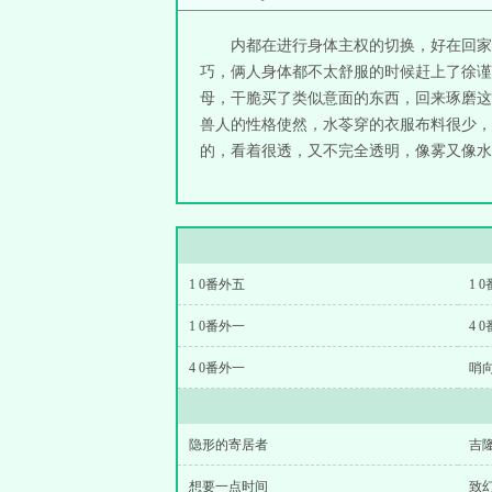
内都在进行身体主权的切换，好在回家
巧，俩人身体都不太舒服的时候赶上了徐谨
母，干脆买了类似意面的东西，回来琢磨这
兽人的性格使然，水苓穿的衣服布料很少，
的，看着很透，又不完全透明，像雾又像水，
1 0番外五
1 
1 0番外一
4 
4 0番外一
哨
隐形的寄居者
吉
想要一点时间
致