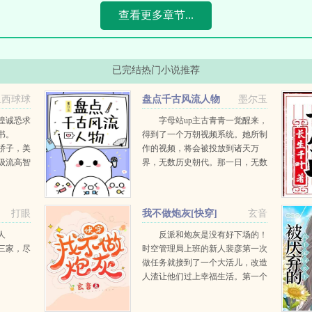
查看更多章节...
已完结热门小说推荐
鱼西球球
盘点千古风流人物
墨尔玉
惶诚恐求
字母站up主古青青一觉醒来，
本书。
得到了一个万朝视频系统。她所制
骄子，美
作的视频，将会被投放到诸天万
级流高智
界，无数历史朝代。那一日，无数
坏，不得
个历史衍生平行世界之中，天空骤
，容棠成
然浮现水幕。白玉京上的仙人施展
留影法术，降下...
打眼
我不做炮灰[快穿]
玄音
人
反派和炮灰是没有好下场的！
三家，尽
时空管理局上班的新人裴彦第一次
做任务就接到了一个大活儿，改造
人渣让他们过上幸福生活。第一个
世界啃老的学霸，谁能想到学生时
期辉煌的学霸，工作后居然失去社