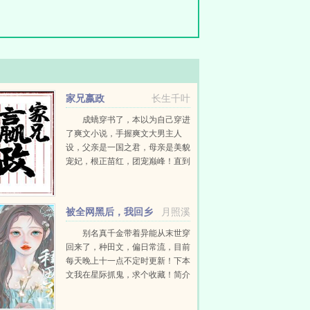
家兄嬴政
长生千叶
成蟜穿书了，本以为自己穿进
了爽文小说，手握爽文大男主人
设，父亲是一国之君，母亲是美貌
宠妃，根正苗红，团宠巅峰！直到
有一天，他发现自己还有一个在赵
国做人质，且不得宠的哥哥，大名
叫做嬴政千古一...
被全网黑后，我回乡
月照溪
下种田了
别名真千金带着异能从末世穿
回来了，种田文，偏日常流，目前
每天晚上十一点不定时更新！下本
文我在星际抓鬼，求个收藏！简介
夏烈穿越了，穿到了丧尸遍地的末
世。幸运的是，在末世挣扎生活十