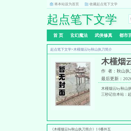
将本站设为首页
收藏起点笔下文学
起点笔下文学
首 页
玄幻魔法
武侠修真
都市
起点笔下文学
>
木槿烟云by秋山执刀简介
木槿烟
作 者：秋山执
最后更新：2026-0
木槿烟云by秋山
三秒记住本站：起点
《木槿烟云by秋山执刀简介》1 0番外五