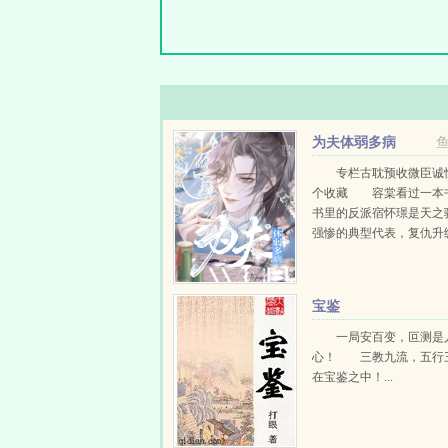
为夫体弱多病
专栏古耽预收微臣诚
个收藏 容棠看过一
书里的反派宿怀璟是天之
强惨的典型代表，复仇升
商反派人设，可惜人物崩
善终。 结果一朝穿越
了文中同名同...
宝鉴
一局安百变，叵测是
心！ 三教九流，五行
在宝鉴之中！...