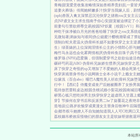
青梅|甜宠
爱意收集攻略
情深如兽
精养贵妇|乱
一妾皆夫
追妻火葬场）
传闻她鲜嫩多汁|快穿
当我嫁人后，剧
(nph)
兽医
入禽太深
禁忌沉沦
快穿之拯救rou文女主
云
贞|NP
虐文女主求生指南
予你心安|甜宠
被迫绑定了小
前妻
勾引禁欲师尊
交易|校园NP
炽夏［校园1vV1］
和
种吃干抹净
被白月光的爸爸给睡了
快穿之rou文系统
见微知著|弟妹
知与谁同|伪公媳
蜜汁樱桃
潮晕
成了禁
强制
白蛇夫君
温火|伪骨科
长媳不如妻
快穿之女主逆
生）
绿茶婊的上位
深闺淫情
长公主的小情郎
心肝与
梅竹马
永远也会化雾
两情相厌|伪骨科
鱼目珠子|高干
修罗场 (NPH)
恋爱脑，但强制爱
穿书之欲欲仙途
活色
碾碎芍药花|ABO 伪骨科兄妹
娇生惯养|兄妹
快穿之恶
床了
快穿之奇怪的xp又增加了
不爱她的人都会死
第
快穿
床戏替身
书包小说网
骑士全本小说
干上瘾
女主她
位
缘浅（百合abo）哑巴A
魔性美人
祈欢|骨科兄妹
堕
行中！
【西幻】侍魔
变成丧尸后她被圈养了
女扮男
苞待放
芭蕾鞋
桌边|校园
含桃
试婚
小梨花|校园
南城旧
秽
黑心狐只想吃掉男主|快穿
快穿之趁虚而入
甘愿上瘾[
穿】节操何在
穿书后和反派男二he了
旋覆花之夜
绝非
造地设|公路
岁欢愉
穿成黄漫女主替身后
牧神午后
隔
会|都市权斗
她撩人不自知
她知道我人人可C
吃两口又
荔枝姻
吊桥效应
怪物们的朋友
女主是软妹呀
拯救退
本站所