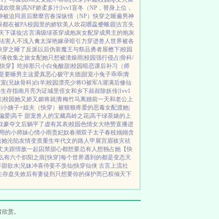
成欢
喷泉|高NP
娇柔多汁|1vv1
盲冬（NP，替身上位，
神被迫同居后
靡靡宫春深
纵情（NP）
快穿之睡遍男神
眼都在被PA
校园里的娇软美人
吹花嚼蕊
蹙蛾眉|古言
失
天下谋妆|古言
满级绿茶穿成炮灰女配
穿成男主的炮灰
法害人不浅
入禽太深
艳嫁录
暗引力
穿进兽人世界被各
快穿之睡了反派以后
伪装魔王与祭品勇者
屋檐下|校园
J液收集之旅
女配她只想被渣
燥雨|校园
强行侵占|骨科/
快穿】吃掉那只小白兔
酸甜|校园暗恋
课后补习（师
是要睡男主
这爱真恶心
极守夫德|甜宠
小兔子乖乖|青
宠(兄妹骨科)
白羊|校园
漂亮少将O被军A灌满后
修仙
物生存指南
月亮为证
城里侄女和乡下叔叔
除妖传|1vv1
|校园
她又娇又媚
将就|青梅竹马
离婚前一天和老公上
|小姨子×姐夫
（快穿）被狠狠疼爱的恶毒女配
渡她|
偏爱|高干 甜宠
兽人的宝藏
高岭之花|高干
绿茶婊的上
取豪夺文后躺平了
虚有其表|校园
色情女大绝赞直播进
用的小师妹
心情小雨
贵妃奴
春潮
双子太子
春枝嫋嫋
含
诱她沦陷
友情变质
重生年代文的路人甲
展宫眉
袚灾祛
丈夫跟情敌一起囚禁
甜心都想要
总有人想独占她
【快
么有六个
炽阳之痕
[快穿]每个世界遇到的都是变态
天
半甜欲水|兄妹
冲喜侍妾
不羡仙|快穿仙侠 古言
上流社
生存盘失效后
有妻徒刑
只想要你的保护而已
权倾天下
者欣赏。