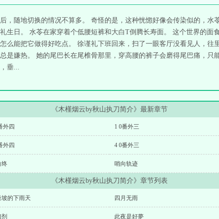
后，随地切换的情况不算多。 奇怪的是，这种恍惚好像会传染似的，水苓
礼生日。 水苓在家穿着个低腰短裤和大白T倒腾长寿面。 这个世界的面
怎么能把它做得好吃点。 徐谨礼下班回来，扫了一眼客厅没看见人，往里
总是嫌热。 她的尾巴长在尾椎骨那里，穿高腰的裤子会磨得尾巴痛，只
垂...
《木槿烟云by秋山执刀简介》最新章节
0番外四
1 0番外三
0番外四
4 0番外三
向终
哨向轨迹
《木槿烟云by秋山执刀简介》章节列表
隆坡的下雨天
四月无雨
幻剂
此夜是好夢