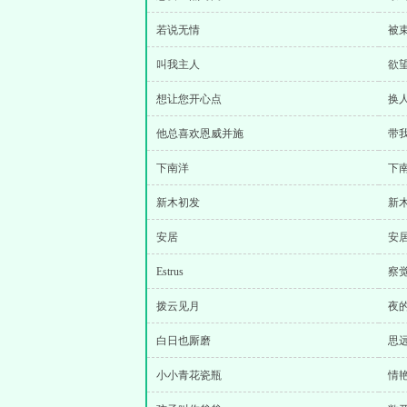
若说无情
被
叫我主人
欲
想让您开心点
换人 
他总喜欢恩威并施
带
下南洋
下
新木初发
新
安居
安
Estrus
察
拨云见月
夜
白日也厮磨
思
小小青花瓷瓶
情