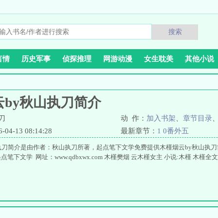
搜索
言情
历史军事
侦探推理
网游动漫
女生耽美
其他小说
云by秋山执刀简介
刀
动 作：
加入书架
、
章节目录
4-13 08:14:28
最新章节：
1 0番外五
执刀简介是由作者：秋山执刀所著，起点笔下文学免费提供木槿烟云by秋山执
笔下文学 网址：www.qdbxwx.com 木槿樊烟 云木槿女主 小说:木槿 木槿全