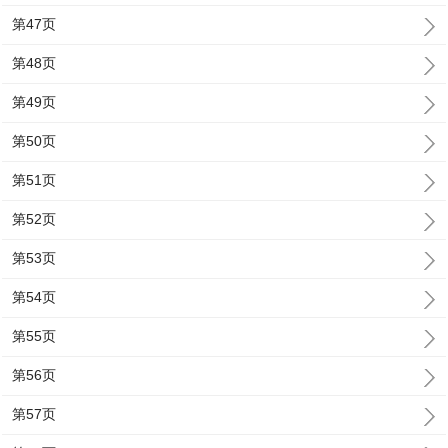
第47页
第48页
第49页
第50页
第51页
第52页
第53页
第54页
第55页
第56页
第57页