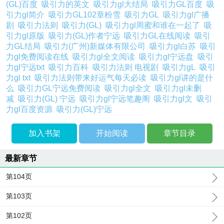
(GL)百度
吸引力的英文
吸引力gl大结局
吸引力GL百度
吸
引力gl简介
吸引力GL102章粉雪
吸引力GL
吸引力gl广播
剧
吸引力法则
吸引力(GL)
吸引力gl周蜜和谁在一起了
吸
引力gl原版
吸引力(GL)作者宁远
吸引力GL在线阅读
吸引
力GL结局
吸引力(广州)新媒体有限公司
吸引力gl白苏
吸引
力gl免费阅读在线
吸引力gl全文阅读
吸引力gl宁远盘
吸引
力gl宁远txt
吸引力百科
吸引力法则 电视剧
吸引力gL
吸引
力gl txt
吸引力法则带来好运气每天必读
吸引力gl讲的是什
么
吸引力GL宁远免费阅读
吸引力gl全文
吸引力gl未删
减
吸引力(GL) 宁远
吸引力gl宁远笔趣阁
吸引力gl文
吸引
力gl百度资源
吸引力(GL)宁远
加入书架
开始阅读
章节目录
最新章节
第104页
第103页
第102页