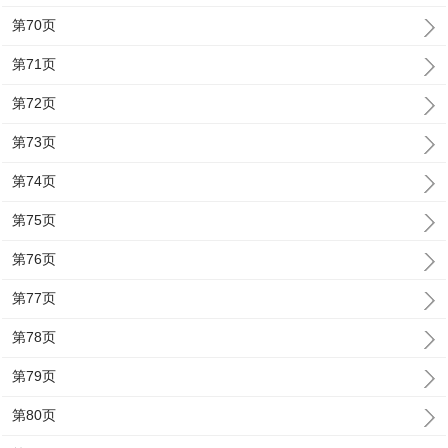
第70页
第71页
第72页
第73页
第74页
第75页
第76页
第77页
第78页
第79页
第80页