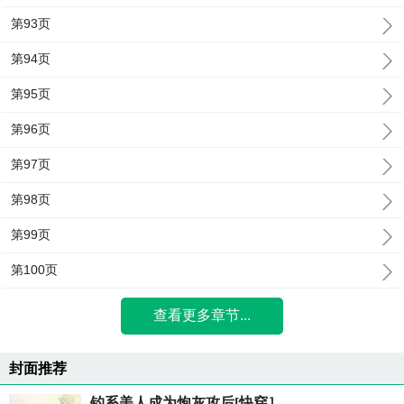
第93页
第94页
第95页
第96页
第97页
第98页
第99页
第100页
查看更多章节...
封面推荐
钓系美人成为炮灰攻后[快穿］