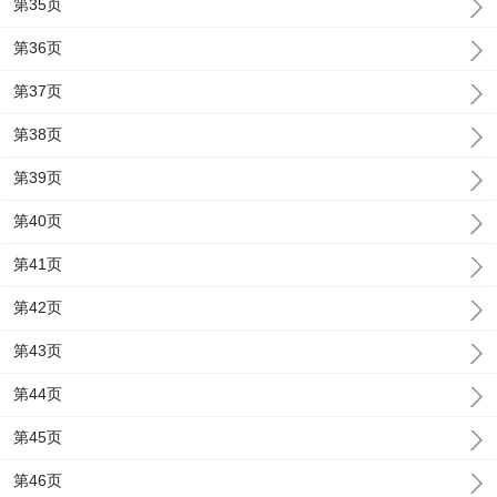
第35页
第36页
第37页
第38页
第39页
第40页
第41页
第42页
第43页
第44页
第45页
第46页