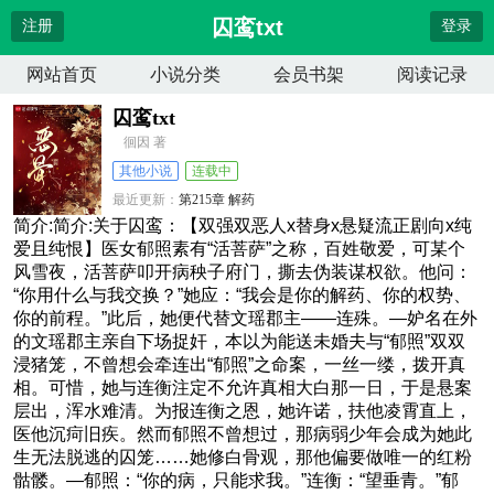
囚鸾txt
注册
登录
网站首页
小说分类
会员书架
阅读记录
囚鸾txt
徊因 著
其他小说
连载中
最近更新：
第215章 解药
更新时间：
2026-04-14 07:51:20
简介:简介:关于囚鸾：【双强双恶人x替身x悬疑流正剧向x纯
爱且纯恨】医女郁照素有“活菩萨”之称，百姓敬爱，可某个
风雪夜，活菩萨叩开病秧子府门，撕去伪装谋权欲。他问：
“你用什么与我交换？”她应：“我会是你的解药、你的权势、
你的前程。”此后，她便代替文瑶郡主——连殊。—妒名在外
的文瑶郡主亲自下场捉奸，本以为能送未婚夫与“郁照”双双
浸猪笼，不曾想会牵连出“郁照”之命案，一丝一缕，拨开真
相。可惜，她与连衡注定不允许真相大白那一日，于是悬案
层出，浑水难清。为报连衡之恩，她许诺，扶他凌霄直上，
医他沉疴旧疾。然而郁照不曾想过，那病弱少年会成为她此
生无法脱逃的囚笼……她修白骨观，那他偏要做唯一的红粉
骷髅。—郁照：“你的病，只能求我。”连衡：“望垂青。”郁