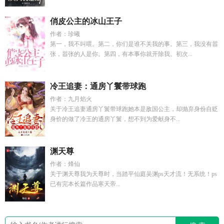
俏皮公主的冰山王子
作者：珍曦
第一，我不叫喂。第二，你们是谁不关我的事。第三，我没有嚣
张，嚣张的人是你。第四，有本事你就开除我。初次...
冷王追妻：通房丫鬟带球跑
作者：九月焰火
关于冷王追妻通房丫鬟带球跑她本是敌国公主，却抛弃身份自贬
身价的做了冷王的通房丫鬟，想不到为爱献身不...
渊天尊
作者：烽仙
关于渊天尊我为天尊时，当踏平仙庭吴渊ps天才流！无系统！ps
已有完本长篇作品寒天帝...