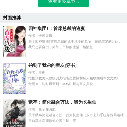
查看更多章节...
封面推荐
四神集团1：首席总裁的逃妻
作者：恍若晨曦
关于四神集团1首席总裁的逃妻冰冷的豪宅，是她噩梦的开始。
我只想要自由，简单，平静的生活！她愤怒...
钓到了我弟的室友[穿书]
作者：故栀
推推预收美人教授训犬指南恋爱脑和黏人精联姻后本文文案1一
觉醒来，沈时曦穿到一本名叫我与室友共枕...
狱卒：简化融合万法，我为长生仙
作者：兔子在减肥
关于狱卒简化融合万法，我为长生仙（东方玄幻系统修炼苟道种
田前武道后期修仙心黑手辣）穿...