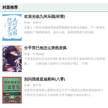
封面推荐
欢迎光临九州乐园[经营]
作者：羽轩W
文案上一秒在乐园经营游戏界面输好名称点击确认，下一秒洛水
就接到了律师的电话。洛水小姐，恭喜您继承九州乐园。...
分手而已他怎么突然发疯
作者：不见仙踪
下本渣攻的白月光总对我打直球分手后四个鬼攻同时找上我求收
藏～ 方燃知做了陆霁行三年的地下情人，不要...
别问我谁是迪斯科[八零]
作者：鹿子草
就是穷外表纯情心思野的语言天才VS就是玩企图长期包装穷小
子的北京大妞本文又名粉红大亨与她的大知识分籽儿...