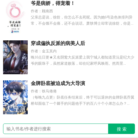
爷是病娇，得宠着！
作者：顾南西
父亲总是说，徐纺，你怎么不去死呢。因为她6号染色体排列异
常，不会饿不会痛，还不会说话。萧轶博士却常说徐纺，你是...
穿成偏执反派的病美人后
作者：金玉其内
晚10点日更★又名阴鸷大反派爱上我宁城人都知道景沅是纪大少
爷的眼珠子，虽然家道败落，却在纪家呼风唤雨。然而景...
金牌卧底被迫成为大导演
作者：铁马倦倦
（每晚九点更）卧底任务结束后，终于可以退休的金牌卧底乔翼
桥却面临了一个棘手的问题他手下的百八十个小弟怎么办？...
搜 索