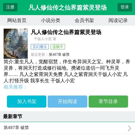
凡人修仙传之仙界篇紫灵登场
注册
登录
网站首页
小说分类
会员书架
阅读记录
凡人修仙传之仙界篇紫灵登场
干饭人小宏 著
玄幻魔法
连载中
最近更新：
第487章 破禁
更新时间：
2026-04-11 04:17:54
简介:重生凡人，觉醒宿慧，伴生奇异洞天之宝。种灵草，养
灵兽，将洞天打造成修行福地。携诸位道侣一同飞升灵
界…… 凡人之紫霄洞天免费 凡人之紫霄洞天干饭人小宏 凡
人:打怪升级 我享长生 干饭人小宏
相关推荐：
加入书架
开始阅读
章节目录
最新章节
第487章 破禁