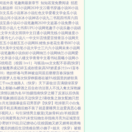
间送外卖 笔趣阁最新章节
知知若宠免费阅读
招惹
么都这样
023小说网
263中文
22看书
穿越小说
00小说
尔文
瓜瓜小说
寒冰小说
红色文学
爱看文学
金瓜小说
说
山河小说
冰冰小说
神话小说
九二书苑
四书库
六四
说
宝鼎小说
42小说
笔趣阁
263中文
盗墓小说
免费小说
车臣小说
八七书库
UPU小说网
笔趣子小说
乐趣小说
硝
大文学
大语文
琪琪中文
日通小说网
无线小说网
速度小
起看书
七八小说
八一中文
91言情
爱言情
青豆小说网
天
五五小说都
五五小说网
BL鲤鱼乡
老花生看书
007小说
书
大美中文
铅笔小说
大学士
三六六小说网
未来小说网
小说
笔趣阁小说
你好小说网
纳兰小说网
纳兰小说网
爱
中文
并读小说
八楼文学
青青中文
看书站
晨曦小说网
小
系统
暗恋［校园 1vv1］
与狐说
rou文女配不容易[快穿]
欲
魅魔养成记
碎玉成欢
喷泉|高NP
娇柔多汁|1vv1
盲冬
H）
艳妇怀春
与男神被迫同居后
靡靡宫春深
纵情
的噩梦人生
每次快穿睁眼都在被PA
校园里的娇软美
三千rou文做路人（快穿）
天下谋妆|古言
满级绿茶穿
上都被cha
醉酒之后
合欢功法害人不浅
入禽太深
艳嫁
应
浪情
以婚为名
AV拍摄指南
快穿之睡了反派以后
伪装
常现象|婚后
远在天边
快穿之J液收集之旅
女配她只想
白月光
顶级暴徒
应召男菩萨
【快穿】吃掉那只小白兔
居手机后
离婚后她不装了
就是要睡男主
这爱真恶心
极
影视同人）勾引深情男主
极宠(兄妹骨科)
白羊|校园
漂
勾引闺蜜男友(NP)
末世玩物生存指南
月亮为证
城里侄
小野的YIN乱日记
撩动心弦|校园
她又娇又媚
将就|青梅
与魔后的婚后生活
情难自禁|小姨子×姐夫
（快穿）被狠