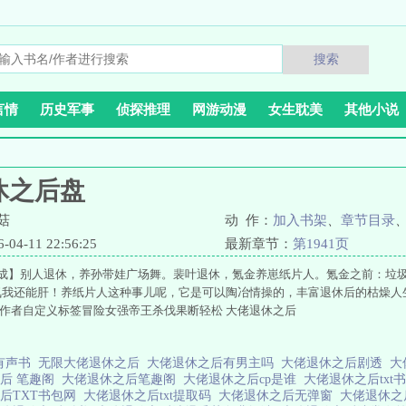
搜索
言情
历史军事
侦探推理
网游动漫
女生耽美
其他小说
休之后盘
菇
动 作：
加入书架
、
章节目录
4-11 22:56:25
最新章节：
第1941页
养成】别人退休，养孙带娃广场舞。裴叶退休，氪金养崽纸片人。氪金之前：垃
氪我还能肝！养纸片人这种事儿呢，它是可以陶冶情操的，丰富退休后的枯燥人
…作者自定义标签冒险女强帝王杀伐果断轻松 大佬退休之后
有声书
无限大佬退休之后
大佬退休之后有男主吗
大佬退休之后剧透
大
后 笔趣阁
大佬退休之后笔趣阁
大佬退休之后cp是谁
大佬退休之后txt
后TXT书包网
大佬退休之后txt提取码
大佬退休之后无弹窗
大佬退休