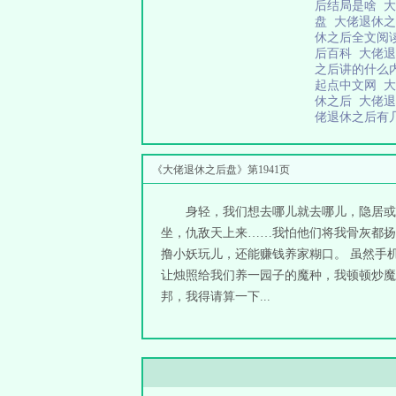
后结局是啥
盘
大佬退休
休之后全文阅
后百科
大佬退
之后讲的什么
起点中文网
休之后
大佬退
佬退休之后有
《大佬退休之后盘》第1941页
身轻，我们想去哪儿就去哪儿，隐居或
坐，仇敌天上来……我怕他们将我骨灰都扬
撸小妖玩儿，还能赚钱养家糊口。 虽然手
让烛照给我们养一园子的魔种，我顿顿炒魔种
邦，我得请算一下...