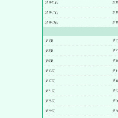
第1941页
第1
第1937页
第1
第1933页
第1
第1页
第2
第5页
第6
第9页
第1
第13页
第1
第17页
第1
第21页
第2
第25页
第2
第29页
第3