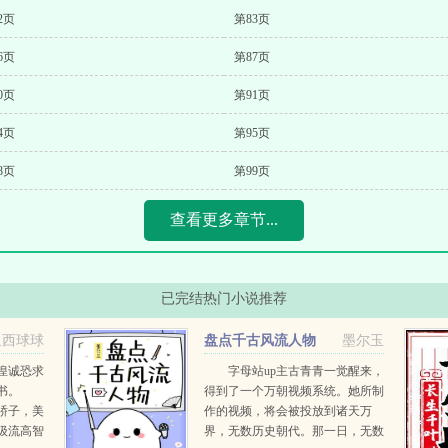
2页
第83页
6页
第87页
0页
第91页
4页
第95页
8页
第99页
查看更多章节...
已完结热门小说推荐
鱼西球球
盘点千古风流人物
墨尔玉
惶诚恐求
字母站up主古青青一觉醒来，
本书。
得到了一个万朝视频系统。她所制
骄子，美
作的视频，将会被投放到诸天万
级流高智
界，无数历史朝代。那一日，无数