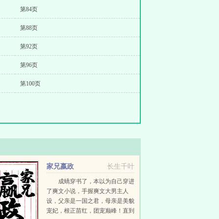
第84页
第88页
第92页
第96页
第100页
家兄嬴政
长生千叶
成蟜穿书了，本以为自己穿进
了爽文小说，手握爽文大男主人
设，父亲是一国之君，母亲是美貌
宠妃，根正苗红，团宠巅峰！直到