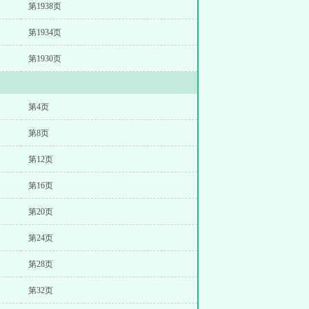
第1938页
第1934页
第1930页
第4页
第8页
第12页
第16页
第20页
第24页
第28页
第32页