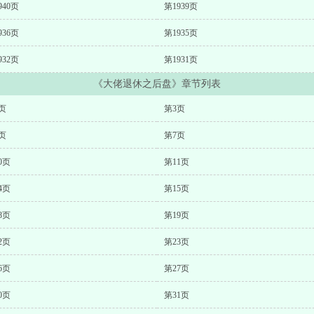
940页
第1939页
936页
第1935页
932页
第1931页
《大佬退休之后盘》章节列表
页
第3页
页
第7页
0页
第11页
4页
第15页
8页
第19页
2页
第23页
6页
第27页
0页
第31页