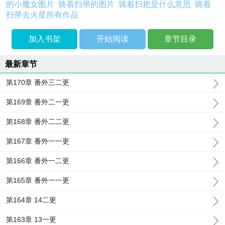
的小魔女图片
骑着扫帚的图片
骑着扫把是什么意思
骑着
扫帚去火星所有作品
加入书架
开始阅读
章节目录
最新章节
第170章 番外三二更
第169章 番外二一更
第168章 番外二二更
第167章 番外一一更
第166章 番外一二更
第165章 番外一一更
第164章 14二更
第163章 13一更