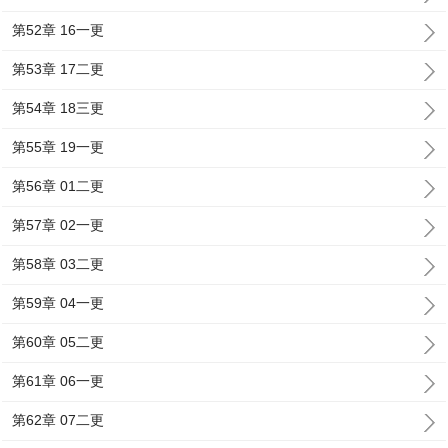
第52章 16一更
第53章 17二更
第54章 18三更
第55章 19一更
第56章 01二更
第57章 02一更
第58章 03二更
第59章 04一更
第60章 05二更
第61章 06一更
第62章 07二更