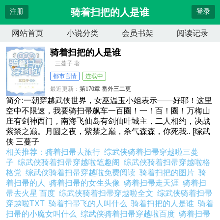
骑着扫把的人是谁
注册
登录
网站首页
小说分类
会员书架
阅读记录
骑着扫把的人是谁
三蔓子 著
都市言情
连载中
最近更新：
第170章 番外三二更
更新时间：
2026-04-14 04:58:38
简介:一朝穿越武侠世界，女巫温玉小姐表示——好耶！这里
空中不限速，我要骑扫帚飙车一百圈！一！百！圈！万梅山
庄有剑神西门，南海飞仙岛有剑仙叶城主，二人相约，决战
紫禁之巅。月圆之夜，紫禁之巅，杀气森森，你死我.. [综武
侠 三蔓子
相关推荐：
骑着扫帚去旅行
综武侠骑着扫帚穿越啦三蔓
子
综武侠骑着扫帚穿越啦笔趣阁
综武侠骑着扫帚穿越啦格
格党
综武侠骑着扫帚穿越啦免费阅读
骑着扫把的图片
骑
着扫帚的人
骑着扫帚的女生头像
骑着扫帚走天涯
骑着扫
帚去火星 百度
综武侠骑着扫帚穿越啦全文
综武侠骑着扫帚
穿越啦TXT
骑着扫帚飞的人叫什么
骑着扫把的人是谁
骑着
扫帚的小魔女叫什么
综武侠骑着扫帚穿越啦百度
骑着扫帚