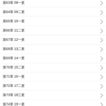
第63章 08一更
第64章 09二更
第65章 10一更
第66章 11二更
第67章 12一更
第68章 13二更
第69章 14一更
第70章 15二更
第71章 16一更
第72章 17二更
第73章 18三更
第74章 19一更