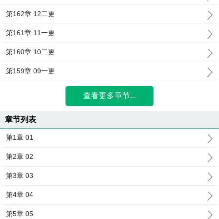
第162章 12二更
第161章 11一更
第160章 10二更
第159章 09一更
查看更多章节...
章节列表
第1章 01
第2章 02
第3章 03
第4章 04
第5章 05