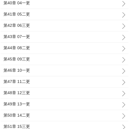
第40章 04一更
第41章 05二更
第42章 06三更
第43章 07一更
第44章 08二更
第45章 09三更
第46章 10一更
第47章 11二更
第48章 12三更
第49章 13一更
第50章 14二更
第51章 15三更