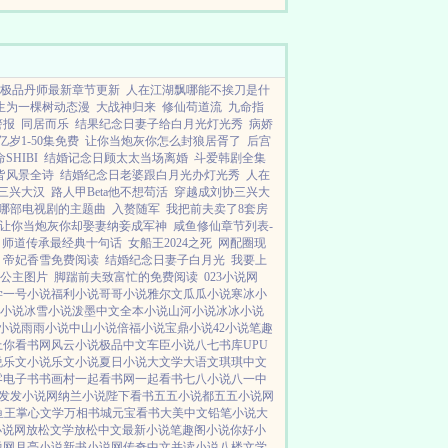
时16岁。她爸指着身边女...
极品丹师最新章节更新
人在江湖飘哪能不挨刀是什
生为一棵树动态漫
大战神归来
修仙苟道流
九命指
警报
同居而乐
结果纪念日妻子给白月光灯光秀
病娇
亿岁1-50集免费
让你当炮灰你怎么封狼居胥了
后宫
SHIBI
结婚记念日顾太太当场离婚
斗爱韩剧全集
皆风景全诗
结婚纪念日老婆跟白月光办灯光秀
人在
三兴大汉
路人甲Beta他不想苟活
穿越成刘协三兴大
哪部电视剧的主题曲
入赘随军
我把前夫卖了8套房
让你当炮灰你却娶妻纳妾成军神
咸鱼修仙章节列表-
师道传承最经典十句话
女船王2024之死
网配圈现
帝妃香雪免费阅读
结婚纪念日妻子白月光
我要上
公主图片
脚踹前夫致富忙的免费阅读
023小说网
学
一号小说
福利小说
哥哥小说
雅尔文
瓜瓜小说
寒冰小
小说
冰雪小说
泼墨中文
全本小说
山河小说
冰冰小说
小说
雨雨小说
中山小说
倍福小说
宝鼎小说
42小说
笔趣
上你看书网
风云小说
极品中文
车臣小说
八七书库
UPU
说
乐文小说
乐文小说
夏日小说
大文学
大语文
琪琪中文
零电子书
书画村
一起看书网
一起看书
七八小说
八一中
发发小说网
纳兰小说
陛下看书
五五小说都
五五小说网
鱼王
掌心文学
万相书城
元宝看书
大美中文
铅笔小说
大
小说网
放松文学
放松中文
最新小说
笔趣阁小说
你好小
说网
月亮小说
新书小说网
传奇中文
并读小说
八楼文学