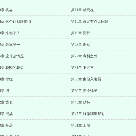
0章 机会
第11章 就现在
4章 这个计划静悄悄
第15章 肯定有点儿问题
8章 来都来了
第19章 同行
2章 效率第一
第23章 识别
6章 这什么情况
第27章 意料之外
0章 花园的花朵
第31章 不过三
4章 拿捏
第35章 由俭入奢易
8章 细
第39章 要个锤子
2章 爆表
第43章 劫持
6章 混战
第47章 好像哪里都对
0章 基层
第51章 上船