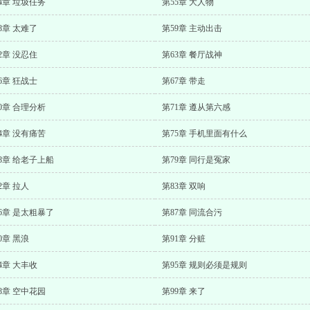
4章 垃圾任务
第55章 大人物
8章 太难了
第59章 主动出击
2章 没忍住
第63章 餐厅战神
6章 狂战士
第67章 带走
0章 合理分析
第71章 遵从第六感
4章 没有痛苦
第75章 手机里面有什么
8章 给老子上船
第79章 同行是冤家
2章 拉人
第83章 双响
6章 是太粗暴了
第87章 同流合污
0章 黑浪
第91章 分赃
4章 大丰收
第95章 规则必须是规则
8章 空中花园
第99章 来了