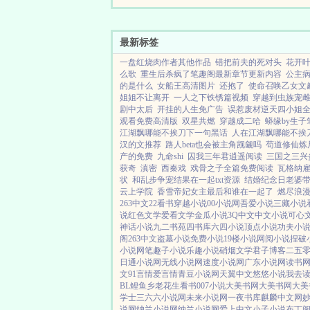
十分深邃。活头仔，有见
日...
最新标签
一盘红烧肉作者其他作品
错把前夫的死对头
花开叶
么歌
重生后杀疯了笔趣阁最新章节更新内容
公主病
的是什么
女船王高清图片
还抱了
使命召唤乙女文
姐姐不让离开
一人之下铁锈篇视频
穿越到虫族宠
剧中太后
开挂的人生免广告
误惹废材逆天四小姐
观看免费高清版
双星共燃
穿越成二哈
蟒缘by生子
江湖飘哪能不挨刀下一句黑话
人在江湖飘哪能不挨
汉的文推荐
路人beta也会被主角觊觎吗
苟道修仙炼
产的免费
九命shi
囚我三年君逍遥阅读
三国之三兴
获奇
滇密
西秦戏
戏骨之子全篇免费阅读
瓦格纳
状
和乱步争宠结果在一起txt资源
结婚纪念日老婆
云上学院
香雪帝妃女主最后和谁在一起了
燃尽浪漫
263中文
22看书
穿越小说
00小说网
吾爱小说
三藏小说
说
红色文学
爱看文学
金瓜小说
3Q中文
中文小说
可心
神话小说
九二书苑
四书库
六四小说
顶点小说
功夫小
阁
263中文
盗墓小说
免费小说
19楼小说
网阅小说
捏破
小说网
笔趣子小说
乐趣小说
硝烟文学
君子博客
二五
日通小说网
无线小说网
速度小说网
广东小说网
读书
文
91言情
爱言情
青豆小说网
天翼中文
悠悠小说
我去
BL鲤鱼乡
老花生看书
007小说
大美书网
大美书网
大美
学士
三六六小说网
未来小说网
一夜书库
麒麟中文网
说网
纳兰小说网
纳兰小说网
爱上中文
小子小说
布丁