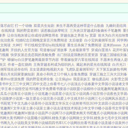
识！明
生将更刺激更热血，也更疯狂！目
前可以进入的...
落尽由它 打一个动物
双星共生短剧
来生不愿再受这种罪是什么歌曲
九幽剑圣结局
 在线阅读
我的野蛮老师1
误惹极品妖孽蛇王
三兴炎汉穿越成刘备嫡长子笔趣阁
重
豢养
让你当炮灰谁让你成传说啊曾用名
穿越虫族之养崽 by 宽霖
前夫为白月光拉响
雌虫治愈系
结婚纪念日顾晚棠裴言川免费阅读
太后做妾
白小宝的雇佣军生涯
同学两
全文阅读
大神打
平行线相交理论by殆浅阅读
重生后杀疯了免费阅读
迟来的mmm
九命
笔趣阁
开挂的人生官方版
苟道修仙矿渣故事
九命最新章节
穿成白莲渣A
花开叶落
刀视频
快穿反派总贪恋我的美貌免费
出门别说是我教的百度资源
穿越三国辅佐刘备
尸炉
蟒缘by白日梦笔趣阁最新章节内容
带着嫁妆穿六零在线阅读
不愿来生再做人是
炎汉
作者一盘红烧肉
主角穿越名柯成为组织的人
藏起来的星光在线阅读
白月光21
雇佣军现在还存在吗
丑女逆袭剧电视剧大全
飞虎队是雇佣军吗?
天下第五妖媚包书网
带着白月光回家姜婉短剧
真命小和尚之12个铜人全集免费版
穿越三巅之三兴大汉刘备
番外txt资源免费
我的野蛮老师全集
公主病gltxt
我是巫妖王
修仙废品站
火影雪之国
看书中文
三三中文网
三四中文
恋上你看书
七八小说
顶点小说
春夏中文
帝国小说
读者文
文学
王者小说
悟空追书
玛雅文学
免费看书
搜读小说
联盟小说
模特小说
笔趣阁
笔趣阁
顶点
说
瓜瓜小说
青豆小说
骑士小说
笔趣小说
星星小说
元宝小说
词典小说
言情小说
夜色文学
易
小说
随梦小说
第一版主
爱去小说
完美小说
爱上中文
残月轩小说网
三七小说网
风乐居
恋
零书苑
笔下中文
九曲小说
香玲小说
深度文学
乐文小说
努努书坊
263中文
农田小说
农田小
网
笔趣阁V
文学A
富士康小说
富士康小说
去读笔
技术阅读
少年文学
19楼小说
香书文学
零
读
笔趣阁IO
笔趣阁W
搜读小说
葫芦小说网
7Z小说网
爱来阁
天书吧
魔爪小说网
阅体小说网
书网
大美书网
8P小说
晨曦小说网
BL鲤鱼
天籁小说网
骑士文学
BL鲤鱼乡
七毛中文
BL鲤
妙书阁
九九小说
耽美文学网
小说铺
四四书库
UC小说网
欣欣看书
圣墟小说
圣墟小说
泉州
阅读
乡村小说
八戒文学网
子叶小说
吞噬小说网
顶点文学
华盟文章
大众文学
搜读阁
OK小