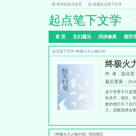
将本站设为首页
收藏起点笔下文学
起点笔下文学
首 页
玄幻魔法
武侠修真
都市
起点笔下文学
>
终极火力人物介绍
终极火
作 者：如水意
最后更新：2026-0
这个世界不只是
有杀手，佣兵，
敌的他打出了自
入，高毅选择全
王。直到在整个地
《终极火力人物介绍》完结感言