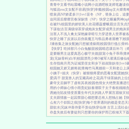
青青中文
看书站
晨曦小说网
小说酒吧
牧龙师
笔趣读
与狐说
rou文女配不容易[快穿]
幸瘾|校园np
文火煨青梅
喷泉|高NP
娇柔多汁|1vv1
盲冬（NP，替身上位，追
迫同居后
靡靡宫春深
纵情（NP）
快穿之睡遍男神(nph
在被PA
校园里的娇软美人
吹花嚼蕊
蹙蛾眉|古言
失贞|
下谋妆|古言
满级绿茶穿成炮灰女配
穿成男主的炮灰
法害人不浅
入禽太深
艳嫁录
暗引力
穿进兽人世界被
快穿之睡了反派以后
伪装魔王与祭品勇者
屋檐下|校
J液收集之旅
女配她只想被渣
燥雨|校园
强行侵占|骨科
【快穿】吃掉那只小白兔
酸甜|校园暗恋
课后补习（
是要睡男主
这爱真恶心
极守夫德|甜宠
小兔子乖乖|青
宠(兄妹骨科)
白羊|校园
漂亮少将O被军A灌满后
修仙修
生存指南
月亮为证
城里侄女和乡下叔叔
除妖传|1vv1
校园
她又娇又媚
将就|青梅竹马
离婚前一天和老公上
小姨子×姐夫
（快穿）被狠狠疼爱的恶毒女配
渡她|快
爱|高干 甜宠
兽人的宝藏
高岭之花|高干
绿茶婊的上位
豪夺文后躺平了
虚有其表|校园
色情女大绝赞直播进
用的小师妹
心情小雨
贵妃奴
春潮
双子太子
春枝嫋嫋
诱她沦陷
友情变质
重生年代文的路人甲
展宫眉
袚灾
丈夫跟情敌一起囚禁
甜心都想要
总有人想独占她
【
么有六个
炽阳之痕
[快穿]每个世界遇到的都是变态
天
甜欲水|兄妹
冲喜侍妾
不羡仙|快穿仙侠 古言
上流社会
存盘失效后
有妻徒刑
只想要你的保护而已
权倾天下