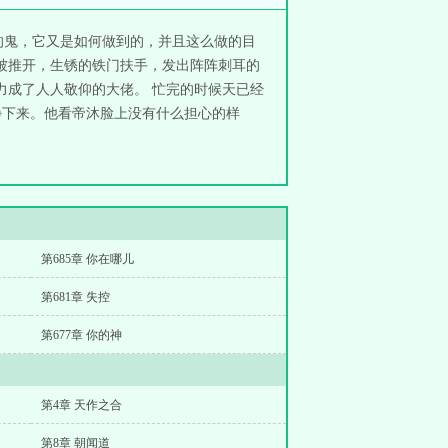
的鬼，它又是如何做到的，并且这么做的目
被推开，生锈的铁门扶手，发出阵阵刺耳的
力成了人人敬仰的大佬。 忙完的时候天已经
静下来。他看帝沐脸上没有什么担心的样
第685章 你在哪儿
第681章 失控
第677章 你的神
第4章 天作之合
第8章 朝闻道