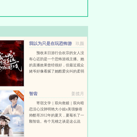
我以为只是在玩恐怖游
玖颜
戏
预收末日游行合欢宗的女人没
有心迟韵是一个恐怖游戏主播。她
的直播效果曾经很好，但最近观众
姥爷好像看腻了她酷爱尖叫的柔弱
少女人设。迟韵痛定思痛，决定改
变风格，虽然她天生胆子小，但
玩...
智齿
姜揽月
寄宿文学｜双向救赎｜双向暗
恋没心没肺明艳大小姐x美强惨痞
帅酷哥2012年的夏天，夏莓长了一
颗智齿。有个无稽之谈是这么说
的，智齿疼时遇到的人就是你此生
的真爱。1夏莓第一次见到宋清焰