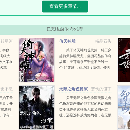
查看更多章节...
已完结热门小说推荐
欲转星河
倚天神雕
极品石头
]
，字数
关于倚天神雕现代第一特工穿
收满级大
越倚天神雕天龙，坐拥花丛的传奇
收文案在
故事！宁可错杀三千也不放过一
知名花
个！‘穿越’，你绝对没听错。倚天
就喘，众
神雕，美女无数，一个个冰清玉洁
集美貌与
的清纯玉女，如何‘穿越’，还等什
么？赶快点击吧！...
叁更不息
无限之角色扮演
悲伤的但丁
开始丁云
关于无限之角色扮演无限之角
世界，开
色扮演是悲伤的但丁写的科幻未来
后雷洛阿
类小说你是选择毫无意义的死亡
，你有一
呢，还是选择成为契约者，在无限
这机会留
世界来一次新的重生？如果你选择
方，目光
成为契约者，那么恭喜你，你的人