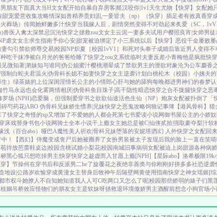
你男朋友下面真大
当H文女配开始自暴自弃
房客|糙汉
咬你|1v1
天生尤物【快穿】
女配她只
|甜宠
爱意收集攻略
情深如兽
精养贵妇|乱
一妾皆夫（np）
（快穿）插足者
有效真香
穿
妻火葬场）
传闻她鲜嫩多汁|快穿
当我嫁人后，剧情突然变得不对劲起来
炙爱（SC，1v
)
兽医
入禽太深
禁忌沉沦
快穿之拯救rou文女主
云泥
一妻多夫试用户
樱照良宵|女师男徒
NP
虐文女主求生指南
予你心安|甜宠
被迫绑定了小三系统以后【快穿】
恶役千金屡败屡
前妻
勾引禁欲师尊
交易|校园NP
炽夏［校园1vV1］
和死对头奉子成婚后
靠近男人变得不
各种吃干抹净
被白月光的爸爸给睡了
快穿之rou文系统
临时夫妻
反差小青梅
他是疯批
快
园
见微知著|弟妹
知与谁同|伪公媳
蜜汁樱桃
潮晕
成了禁欲男主的泄欲对象
沦为公车
麝香之
/强制
白蛇夫君
温火|伪骨科
长媳不如妻
快穿之女主逆袭计划
白桃松木（校园）
小姨夫的
师生）
绿茶婊的上位
深闺淫情
长公主的小情郎
心肝与她的舔狗
每晚都进男神们的春梦
认
梅竹马
永远也会化雾
两情相厌|伪骨科
鱼目珠子|高干
隐性暗恋
快穿之合不拢腿
快穿之恶
罗场 (NPH)
恋爱脑，但强制爱
穿书之欲欲仙途
活色生仙（NP）
炮灰女配被扑倒了「
碾碎芍药花|ABO 伪骨科兄妹
娇生惯养|兄妹
快穿之恶鬼攻略
饲狼记事簿
【港风骨科】猎
床了
快穿之奇怪的xp又增加了
不爱她的人都会死
第七书
爱读小说网
御书屋
公主的小娇奴
穿
床戏替身
书包小说网
骑士全本小说
干上瘾
女主她总是被C|仙侠
贰拾|强取豪夺
梨汁软
缘浅（百合abo）哑巴A
魔性美人
祈欢|骨科兄妹
堕落的安妮塔|西幻 人外
快穿之女配回
行中！
【西幻】侍魔
变成丧尸后她被圈养了
女扮男装被太子发现后
我的脸上一直在笑嘻
含苞待放
芭蕾鞋
桌边|校园
含桃
试婚
小梨花|校园
南城旧事
病弱女配被迫上岗
甜源
各种病
祛秽
黑心狐只想吃掉男主|快穿
快穿之趁虚而入
甘愿上瘾[NPH]
【星际abo】洛希极限
19
快穿】节操何在
穿书后和反派男二he了
旋覆花之夜
绝非善类
与你刚刚好
拼多多社恐逆袭
造地设|公路
岁欢愉
穿成黄漫女主替身后
牧神午后
隔壁网黄使用指南
快穿之神女瑶姬
[
|都市权斗
她撩人不自知
她知道我人人可C
吃两口又怎么了呢|校园
那些娇弱的婊子们
黑
荔枝姻
吊桥效应
怪物们的朋友
女主是软妹呀
拯救退环境傲娇男主
酒醒前想念小狗
官场小