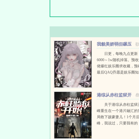
我貌美娇弱但碾压
副本很合理吧[无限流
日更，每晚九点更新
6000～1w随机掉落。预
佬爆红娱乐圈求收藏，预
最后QAQ乔愿是娱乐圈
瓶，走三步就晃，跑几步
人眼中的无脑小白花，是
废物于一体的典型代表...
港综从赤柱监狱开
始
关于港综从赤柱监狱
峰重生在一个港片融汇的
局救下跛豪妻儿！1个月
峰，我说过，只要我有的
半。洛哥，我想当差佬，
给豪哥吧。丁云峰遥望北