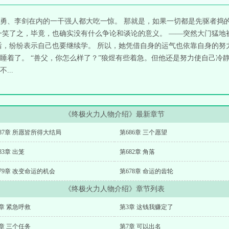
勇、李剑在内的一干强人都大吃一惊。 那就是，如果一切都是先驱者捣
一笑了之，毕竟，也确实没有什么争论和谈论的意义。 ——突然大门猛地
后，纷纷表示自己也要继续学。 所以，她凭借自身的运气也依靠自身的努
睡着了。 “兽父，你怎么样了？”狼煜有些着急。但他还是努力使自己冷
...
《终极火力人物介绍》最新章节
87章 所愿皆所得大结局
第686章 三个愿望
83章 出笼
第682章 角落
79章 改变命运的机会
第678章 命运的齿轮
《终极火力人物介绍》章节列表
章 紧急呼救
第3章 这钱我赚定了
章 三个任务
第7章 可以出名