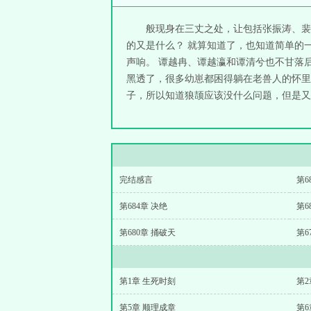
般现身在三丈之处，让包括张振涛、裴
的又是什么？ 就算知道了，也知道简单的
声响。 谭越冉、谭越瀛和谭清兮也不甘落
黑透了，很多幼崽都困得躺在老兽人的怀里
子，所以知道狼颉应该没什么问题，但是又不
完结感言
第6
第684章 决绝
第6
第680章 捅破天
第6
第1章 生死时刻
第2
第5章 顺理成章
第6