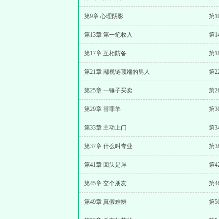
第9章 心理阴影
第1
第13章 第一笔收入
第1
第17章 互相防备
第1
第21章 鄙视链顶端的男人
第2
第25章 一锤子买卖
第2
第29章 替罪羊
第3
第33章 主动上门
第3
第37章 什么叫专业
第3
第41章 回头是岸
第4
第45章 交个朋友
第4
第49章 真假难辨
第5