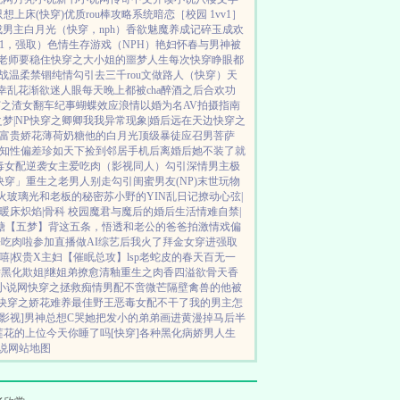
想上床(快穿)
优质rou棒攻略系统
暗恋［校园 1vv1］
成男主白月光（快穿，nph）
香欲
魅魔养成记
碎玉成欢
V1，强取）
色情生存游戏（NPH）
艳妇怀春
与男神被
老师要稳住
快穿之大小姐的噩梦人生
每次快穿睁眼都
战
温柔禁锢
纯情勾引
去三千rou文做路人（快穿）
天
幸
乱花渐欲迷人眼
每天晚上都被cha
醉酒之后
合欢功
穿之渣女翻车纪事
蝴蝶效应
浪情
以婚为名
AV拍摄指南
梦|NP
快穿之卿卿我我
异常现象|婚后
远在天边
快穿之
富贵娇花
薄荷奶糖
他的白月光
顶级暴徒
应召男菩萨
知性偏差
珍如天下
捡到邻居手机后
离婚后她不装了
就
毒女配逆袭
女主爱吃肉
（影视同人）勾引深情男主
极
快穿」
重生之老男人别走
勾引闺蜜男友(NP)
末世玩物
火
玻璃光
和老板的秘密
苏小野的YIN乱日记
撩动心弦|
暖床
炽焰|骨科 校园
魔君与魔后的婚后生活
情难自禁|
糖
【五梦】背这五条，悟透
和老公的爸爸拍激情戏
偏
来吃肉啦
参加直播做AI综艺后我火了
拜金女穿进强取
嘻|权贵X主妇
【催眠总攻】lsp老蛇皮的春天
百无一
娇黑化
欺姐|继姐弟
撩愈
清釉
重生之肉香四溢
欲骨天香
k小说网
快穿之拯救痴情男配
不啻微芒
隔壁禽兽的他
被
快穿之娇花难养
最佳野王
恶毒女配不干了
我的男主怎
综影视]男神总想C哭她
把发小的弟弟画进黄漫掉马后
半
莲花的上位
今天你睡了吗[快穿]
各种黑化病娇男
人生
说
网站地图