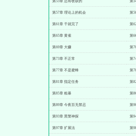
第53章 总有收获的
第5
第57章 理论上的机会
第5
第61章 干就完了
第6
第65章 黄雀
第6
第69章 大赚
第7
第73章 不正常
第7
第77章 不是蜜蜂
第7
第81章 指定任务
第8
第85章 粗暴
第8
第89章 今夜百无禁忌
第9
第93章 黑警神探
第9
第97章 扩展法
第9