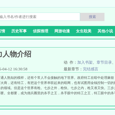
搜索
言情
历史军事
侦探推理
网游动漫
女生耽美
其他小说
力人物介绍
动 作：
加入书架
、
章节目录
4-12 16:30:58
最新章节：
完结感言
普通人熟知的模样，还有个常人不会接触的地下世界。政府特工在暗中处理麻烦
军火商，还有特工，有把这个世界串联起来的暗网，也有试图用金钱控制一切的
己的领域。但是这个世界有枪。七步之外，枪快。七步之内，枪又准又快。三步
都要。全都要，成为佣兵圈里的杀手之王，杀手眼中的特工之王，特工眼中的杀
下世界加冕为王，高毅，就是终极火力。 终极火力