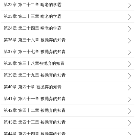
第22章 第二十二章 啃老的学霸
第23章 第二十三章 啃老的学霸
第24章 第二十四章 啃老的学霸
第36章 第三十六章 被抛弃的知青
第37章 第三十七章 被抛弃的知青
第38章 第三十八章被抛弃的知青
第39章 第三十九章 被抛弃的知青
第40章 第四十章 被抛弃的知青
第41章 第四十一章 被抛弃的知青
第42章 第四十二章 被抛弃的知青
第43章 第四十三章 被抛弃的知青
第44章 第四十四章 被抛弃的知青