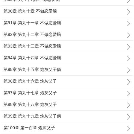
第90章 第九十章 不做恋爱脑
第91章 第九十一章 不做恋爱脑
第92章 第九十二章 不做恋爱脑
第93章 第九十三章 不做恋爱脑
第94章 第九十四章 不做恋爱脑
第95章 第九十五章 炮灰父子俩
第96章 第九十六章 炮灰父子
第97章 第九十七章 炮灰父子
第98章 第九十八章 炮灰父子
第99章 第九十九章 炮灰父子俩
第100章 第一百章 炮灰父子