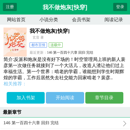
我不做炮灰[快穿]
注册
登录
网站首页
小说分类
会员书架
阅读记录
我不做炮灰[快穿]
玄音 著
都市言情
连载中
最近更新：
146 第一百四十六章 回归 完结
更新时间：
2026-04-12 07:58:31
简介:反派和炮灰是没有好下场的！时空管理局上班的新人裴
彦第一次做任务就接到了一个大活儿，改造人渣让他们过上
幸福生活。第一个世界：啃老的学霸，谁能想到学生时期辉
煌的学霸，工作后居然失去社交能力回家啃老？裴彦..
相关推荐：
加入书架
开始阅读
章节目录
最新章节
146 第一百四十六章 回归 完结