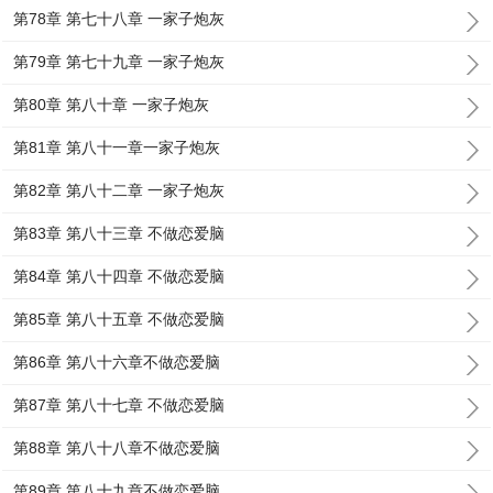
第78章 第七十八章 一家子炮灰
第79章 第七十九章 一家子炮灰
第80章 第八十章 一家子炮灰
第81章 第八十一章一家子炮灰
第82章 第八十二章 一家子炮灰
第83章 第八十三章 不做恋爱脑
第84章 第八十四章 不做恋爱脑
第85章 第八十五章 不做恋爱脑
第86章 第八十六章不做恋爱脑
第87章 第八十七章 不做恋爱脑
第88章 第八十八章不做恋爱脑
第89章 第八十九章不做恋爱脑