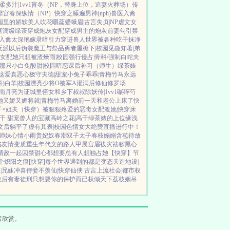
柔多汁|1vv1
盲冬（NP，替身上位，追妻火葬场）
传
靡宫春深
纵情（NP）
快穿之睡遍男神(nph)
兽医
入禽
园里的娇软美人
吹花嚼蕊
蹙蛾眉|古言
失贞|NP
虐文女
言
满级绿茶穿成炮灰女配
穿成男主的炮灰前妻
勾引禁
入禽太深
艳嫁录
暗引力
穿进兽人世界被各种吃干抹净
反派以后
伪装魔王与祭品勇者
屋檐下|校园
见微知著|弟
女配她只想被渣
燥雨|校园
强行侵占|骨科/强制
白蛇夫
那只小白兔
酸甜|校园暗恋
课后补习（师生）
绿茶婊
这爱真恶心
极守夫德|甜宠
小兔子乖乖|青梅竹马
永远
)
白羊|校园
漂亮少将O被军A灌满后
修仙修罗场
南
月亮为证
城里侄女和乡下叔叔
除妖传|1vv1
碾碎芍
她又娇又媚
将就|青梅竹马
离婚前一天和老公上床了
快
子×姐夫
（快穿）被狠狠疼爱的恶毒女配
渡她|快穿
床
干 甜宠
兽人的宝藏
高岭之花|高干
绿茶婊的上位
缘浅
文后躺平了
虚有其表|校园
色情女大绝赞直播进行中！
师妹
心情小雨
贵妃奴
春潮
双子太子
春枝嫋嫋
含苞待放
陷
友情变质
重生年代文的路人甲
展宫眉
袚灾祛秽
黑心
情敌一起囚禁
甜心都想要
总有人想独占她
【快穿】节
个
炽阳之痕
[快穿]每个世界遇到的都是变态
天造地设|
|兄妹
冲喜侍妾
不羡仙|快穿仙侠 古言
上流社会|都市权
效后
有妻徒刑
只想要你的保护而已
权倾天下
荔枝姻
吊
者欣赏。