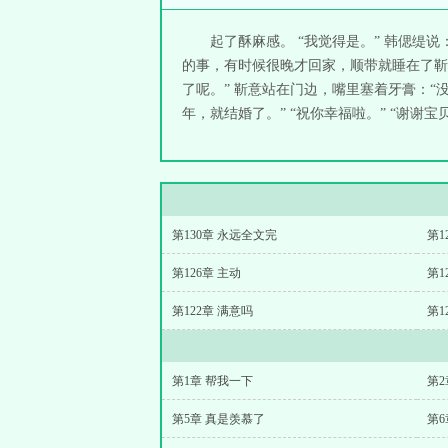
起了酥麻感。 “我觉得是。” 韩偲缇
的事，有时候很晚才回家，顺带就睡在了靳
了呢。” 靳意站在门边，嘴里塞着牙膏：“
年，就结婚了。” “祝你幸福啦。” “谢谢宝贝
第130章 永远全文完
第1
第126章 主动
第1
第122章 满意吗
第1
第1章 帮我一下
第2
第5章 真是羡慕了
第6