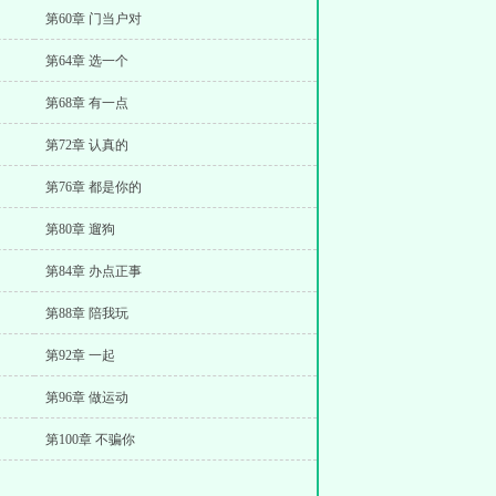
第60章 门当户对
第64章 选一个
第68章 有一点
第72章 认真的
第76章 都是你的
第80章 遛狗
第84章 办点正事
第88章 陪我玩
第92章 一起
第96章 做运动
第100章 不骗你