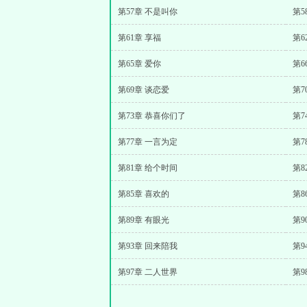
第57章 不是叫你
第5
第61章 享福
第6
第65章 爱你
第6
第69章 谈恋爱
第7
第73章 恭喜你们了
第7
第77章 一言为定
第7
第81章 给个时间
第8
第85章 喜欢的
第8
第89章 有眼光
第9
第93章 回来陪我
第9
第97章 二人世界
第9