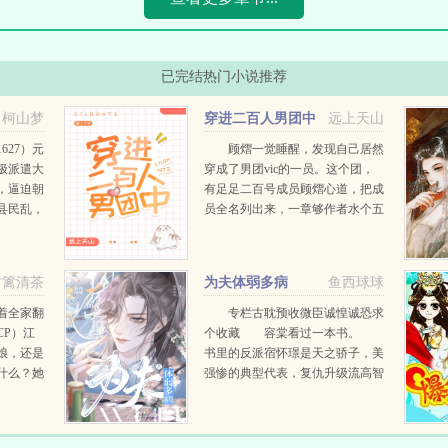
已完结热门小说推荐
柯山梦
穿进二百人男团中
远上天山
627）元
顾熠一觉睡醒，发现自己居然
极派遣大
穿成了男团vic的一员。这个团，
，逼迫朝
有足足二百号成员顾熠心道，把成
县民乱，
员全名列出来，一章够作者水个五
后金军回
百字啊。vic团人数众多，厮杀激
，宁锦大
烈，top们拍戏上综艺样样不落，
仍，官绅
至于back，老板大手一挥...
竹篱清茶
为夫体弱多病
鱼西球球
着全家翻
专栏古耽预收微臣诚惶诚恐求
CP）江
个收藏 容棠看过一本书。
娘，还是
书里的反派宿怀璟是天之骄子，美
什么？她
强惨的典型代表，复仇升级流高智
婆婆了！
商反派人设，可惜人物崩坏，不得
，咱先修
善终。 结果一朝穿越，容棠成
没关系，
了文中同名同...