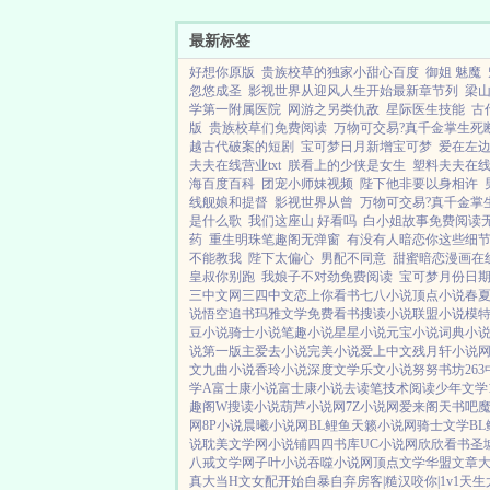
咱们先...
最新标签
好想你原版
贵族校草的独家小甜心百度
御姐 魅魔
忽悠成圣
影视世界从迎风人生开始最新章节列
梁山
学第一附属医院
网游之另类仇敌
星际医生技能
古
版
贵族校草们免费阅读
万物可交易?真千金掌生死
越古代破案的短剧
宝可梦日月新增宝可梦
爱在左
夫夫在线营业txt
朕看上的少侠是女生
塑料夫夫在线
海百度百科
团宠小师妹视频
陛下他非要以身相许
线舰娘和提督
影视世界从曾
万物可交易?真千金掌
是什么歌
我们这座山 好看吗
白小姐故事免费阅读
药
重生明珠笔趣阁无弹窗
有没有人暗恋你这些细
不能教我
陛下太偏心
男配不同意
甜蜜暗恋漫画在
皇叔你别跑
我娘子不对劲免费阅读
宝可梦月份日
三中文网
三四中文
恋上你看书
七八小说
顶点小说
春
说
悟空追书
玛雅文学
免费看书
搜读小说
联盟小说
模
豆小说
骑士小说
笔趣小说
星星小说
元宝小说
词典小
说
第一版主
爱去小说
完美小说
爱上中文
残月轩小说
文
九曲小说
香玲小说
深度文学
乐文小说
努努书坊
26
学A
富士康小说
富士康小说
去读笔
技术阅读
少年文学
趣阁W
搜读小说
葫芦小说网
7Z小说网
爱来阁
天书吧
网
8P小说
晨曦小说网
BL鲤鱼
天籁小说网
骑士文学
B
说
耽美文学网
小说铺
四四书库
UC小说网
欣欣看书
圣
八戒文学网
子叶小说
吞噬小说网
顶点文学
华盟文章
真大
当H文女配开始自暴自弃
房客|糙汉
咬你|1v1
天生