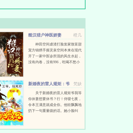
糙汉猎户神医娇妻
橙几
种田空间虐渣打脸发家致富甜
宠方锦绣手握灵泉空间本来在现代
开了一家中医诊所混的风生水起，
没有内卷，没有996，吃喝不愁小
钱钱赚的飞起。结果睡一觉穿到异
世一个穷苦山村的女孩身上，还要
命的赶上了大旱，一睁眼就被卖掉
新婚夜的雷人规矩：爷
梵缺
了。幸好买她的这家人...
我等你休妻
关于新婚夜的雷人规矩爷我等
你休妻想要休书？行！侍寝七夜，
令本王满意就成全你。他轻飘飘地
扔下一句重量级的话。她小脸纠
结，扭着小手帕一咬牙，点头了。
于是，锁门，落窗。七日七夜完事
后，她爬不起来却伸出小手问要休