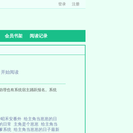
登录
注册
会员书架
阅读记录
、
开始阅读
助理也有系统宿主踊跃报名。系统
y昭禾安番外
给主角当崽崽的日
崽的日常
主角是个崽崽
给主角当
当爹系统
给主角当崽崽的日子最新