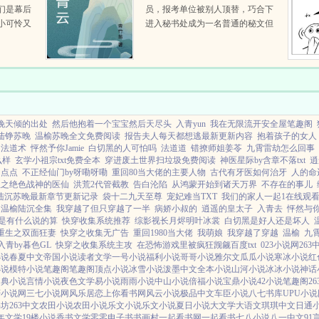
们是幕后
员，报考单位被别人顶替，巧合下
小可怜又
进入秘书处成为一名普通的秘文但
和马甲们
他并不恢心，工作认真负责，一个
的各种应
偶然机会让他人生改变…同时他也
识得自己难以决择的身世…哥不在
江湖，却留下...
挽天倾的出处
然后他抱着一个宝宝然后天尽头
入青yun
我在无限流开安全屋笔趣阁
陆铮苏晚
温榆苏晚全文免费阅读
报告夫人每天都想逃最新更新内容
抱着孩子的女人
法道术
怦然予你Jamie
白切黑的人可怕吗
法道道
错撩师姐姜苓
九霄雷劫怎么回事
么样
玄学小祖宗txt免费全本
穿进废土世界扫垃圾免费阅读
神医星际by含章不落txt
逍
初点点
不正经仙门by呀嘞呀嘞
重回80当大佬的主要人物
古代有牙医如何治牙
人的命
生之绝色战神的医仙
洪荒2代管截教
告白沦陷
从鸿蒙开始到诸天万界
不存在的事儿
陆沉苏晚最新章节更新记录
袋十二九天至尊
宠妃难当TXT
我们的家人一起1在线观
温榆陆沉全集
我穿越了但只穿越了一半
病娇小叔的
逍遥的皇太子
入青去
怦然与
是有什么说的算
快穿收集系统推荐
综影视长月烬明叶冰裳
白切黑是好人还是坏人
重生之双面狂妻
快穿之收集无广告
重回1980当大佬
我萌娘
我穿越了穿越
温榆
九
入青by暮色GL
快穿之收集系统主攻
在恐怖游戏里被疯狂觊觎百度txt
023小说网
263
小说
春夏中文
帝国小说
读者文学
一号小说
福利小说
哥哥小说
雅尔文
瓜瓜小说
寒冰小说
红
小说
模特小说
笔趣阁
笔趣阁
顶点小说
冰雪小说
泼墨中文
全本小说
山河小说
冰冰小说
神话
词典小说
言情小说
夜色文学
易小说
雨雨小说
中山小说
倍福小说
宝鼎小说
42小说
笔趣阁
2
轩小说网
三七小说网
风乐居
恋上你看书网
风云小说
极品中文
车臣小说
八七书库
UPU小说
书坊
263中文
农田小说
农田小说
乐文小说
乐文小说
夏日小说
大文学
大语文
琪琪中文
日通
年文学
19楼小说
香书文学
零零电子书
书画村
一起看书网
一起看书
七八小说
八一中文
91