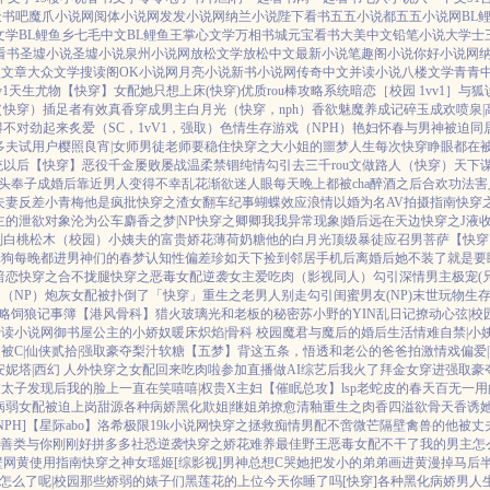
天书吧
魔爪小说网
阅体小说网
发发小说网
纳兰小说
陛下看书
五五小说都
五五小说网
BL
文学
BL鲤鱼乡
七毛中文
BL鲤鱼王
掌心文学
万相书城
元宝看书
大美中文
铅笔小说
大学士
看书
圣墟小说
圣墟小说
泉州小说网
放松文学
放松中文
最新小说
笔趣阁小说
你好小说网
盟文章
大众文学
搜读阁
OK小说网
月亮小说
新书小说网
传奇中文
并读小说
八楼文学
青青
v1
天生尤物【快穿】
女配她只想上床(快穿)
优质rou棒攻略系统
暗恋［校园 1vv1］
与狐
（快穿）插足者
有效真香
穿成男主白月光（快穿，nph）
香欲
魅魔养成记
碎玉成欢
喷泉|
得不对劲起来
炙爱（SC，1vV1，强取）
色情生存游戏（NPH）
艳妇怀春
与男神被迫同
多夫试用户
樱照良宵|女师男徒
老师要稳住
快穿之大小姐的噩梦人生
每次快穿睁眼都在被
统以后【快穿】
恶役千金屡败屡战
温柔禁锢
纯情勾引
去三千rou文做路人（快穿）
天下谋
头奉子成婚后
靠近男人变得不幸
乱花渐欲迷人眼
每天晚上都被cha
醉酒之后
合欢功法害
夫妻
反差小青梅
他是疯批
快穿之渣女翻车纪事
蝴蝶效应
浪情
以婚为名
AV拍摄指南
快穿
主的泄欲对象
沦为公车
麝香之梦|NP
快穿之卿卿我我
异常现象|婚后
远在天边
快穿之J液
划
白桃松木（校园）
小姨夫的富贵娇花
薄荷奶糖
他的白月光
顶级暴徒
应召男菩萨
【快穿
舔狗
每晚都进男神们的春梦
认知性偏差
珍如天下
捡到邻居手机后
离婚后她不装了
就是要
暗恋
快穿之合不拢腿
快穿之恶毒女配逆袭
女主爱吃肉
（影视同人）勾引深情男主
极宠(
（NP）
炮灰女配被扑倒了「快穿」
重生之老男人别走
勾引闺蜜男友(NP)
末世玩物生
略
饲狼记事簿
【港风骨科】猎火
玻璃光
和老板的秘密
苏小野的YIN乱日记
撩动心弦|校
爱读小说网
御书屋
公主的小娇奴
暖床
炽焰|骨科 校园
魔君与魔后的婚后生活
情难自禁|小
被C|仙侠
贰拾|强取豪夺
梨汁软糖
【五梦】背这五条，悟透
和老公的爸爸拍激情戏
偏爱
妮塔|西幻 人外
快穿之女配回来吃肉啦
参加直播做AI综艺后我火了
拜金女穿进强取豪
被太子发现后
我的脸上一直在笑嘻嘻|权贵X主妇
【催眠总攻】lsp老蛇皮的春天
百无一用
病弱女配被迫上岗
甜源
各种病娇黑化
欺姐|继姐弟
撩愈
清釉
重生之肉香四溢
欲骨天香
诱
PH]
【星际abo】洛希极限
19k小说网
快穿之拯救痴情男配
不啻微芒
隔壁禽兽的他
被丈
善类
与你刚刚好
拼多多社恐逆袭
快穿之娇花难养
最佳野王
恶毒女配不干了
我的男主怎
壁网黄使用指南
快穿之神女瑶姬
[综影视]男神总想C哭她
把发小的弟弟画进黄漫掉马后
怎么了呢|校园
那些娇弱的婊子们
黑莲花的上位
今天你睡了吗[快穿]
各种黑化病娇男
人