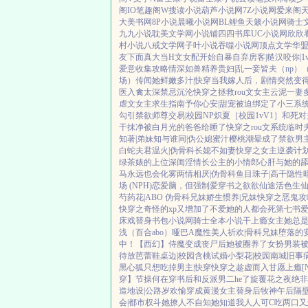
阁IO
笔趣阁W
搜读小说
葫芦小说网
7Z小说网
爱来阁
大美书网
8P小说
晨曦小说网
BL鲤鱼
天籁小说网
骑士
九九小说
耽美文学网
小说铺
四四书库
UC小说网
欣欣
村小说
八戒文学网
子叶小说
吞噬小说网
顶点文学
华
友下面真大
当H文女配开始自暴自弃
房客|糙汉
咬你|1
爱意收集攻略
情深如兽
精养贵妇|乱
一妾皆夫（np）
场）
传闻她鲜嫩多汁|快穿
当我嫁人后，剧情突然变
医
入禽太深
禁忌沉沦
快穿之拯救rou文女主
云泥
一妻
虐文女主求生指南
予你心安|甜宠
被迫绑定了小三系
勾引禁欲师尊
交易|校园NP
炽夏［校园1vV1］
和死对
干抹净
被白月光的爸爸给睡了
快穿之rou文系统
临时
知著|弟妹
知与谁同|伪公媳
蜜汁樱桃
潮晕
成了禁欲男
白蛇夫君
温火|伪骨科
长媳不如妻
快穿之女主逆袭计
绿茶婊的上位
深闺淫情
长公主的小情郎
心肝与她的
马
永远也会化雾
两情相厌|伪骨科
鱼目珠子|高干
隐性
场 (NPH)
恋爱脑，但强制爱
穿书之欲欲仙途
活色生仙
芍药花|ABO 伪骨科兄妹
娇生惯养|兄妹
快穿之恶鬼攻
快穿之奇怪的xp又增加了
不爱她的人都会死
第七书
床戏替身
书包小说网
骑士全本小说
干上瘾
女主她总是
浅（百合abo）哑巴A
魔性美人
祈欢|骨科兄妹
堕落的安
中！
【西幻】侍魔
变成丧尸后她被圈养了
女扮男装
待放
芭蕾鞋
桌边|校园
含桃
试婚
小梨花|校园
南城旧事
黑心狐只想吃掉男主|快穿
快穿之趁虚而入
甘愿上瘾[N
穿】节操何在
穿书后和反派男二he了
旋覆花之夜
绝非
造地设|公路
岁欢愉
穿成黄漫女主替身后
牧神午后
隔
会|都市权斗
她撩人不自知
她知道我人人可C
吃两口又