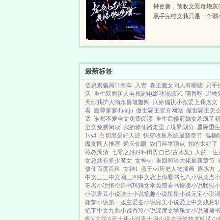
钟更新，预收文恶毒炮灰
黑手完结文我只是一个弱
无助的昏君灵气复苏后我
开启了工业革命祖传技能
用快穿...
最新标签
信息素骗局11章车
入青
卷王魔女同人有哪些
只手
活
重生双面伊人电视剧电影动漫综艺
萌番呀
温榆
天倾我护大隋永昌笔趣阁
病娇偏执小叔爱上我虐文
看
魔尊爹爹duanju
傲世霸主官方网站
傲世霸主怎
话
谁都不爱全文免费阅读
重生后侯府嫡女杀疯了
全文免费阅读
我的修仙路走歪了境界划分
星际重
1vs4
白切黑是好人还
快穿收集系统最新章节
温榆
魔女同人推荐
通天仙眼
农门科举顶点
拍的太好了
截教周清
七零之好好种田养自己(古木架)
人的一生
女总共有多少魔女
女神wj
重回80当大佬最新章节
修仙百度百科
女神1
燕王wf历史人物插画
逐水方
中文
三三中文网
三四中文
恋上你看书
七八小说
顶点
王者小说
悟空追书
玛雅文学
免费看书
搜读小说
联盟
小说
青豆小说
骑士小说
笔趣小说
星星小说
元宝小说
随梦小说
第一版主
爱去小说
完美小说
爱上中文
残月
笔下中文
九曲小说
香玲小说
深度文学
乐文小说
努努
阁V
文学A
富士康小说
富士康小说
去读笔
技术阅读
少