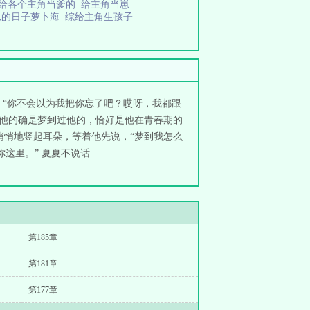
给各个主角当爹的
给主角当崽
崽的日子萝卜海
综给主角生孩子
，“你不会以为我把你忘了吧？哎呀，我都跟
，他的确是梦到过他的，恰好是他在青春期的
悄悄地竖起耳朵，等着他先说，“梦到我怎么
里。” 夏夏不说话...
第185章
第181章
第177章