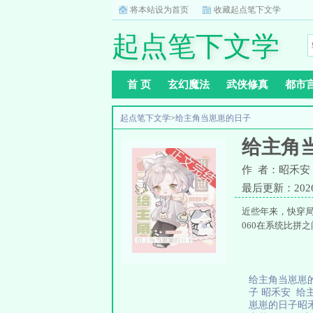
将本站设为首页
收藏起点笔下文学
起点笔下文学
首 页
玄幻魔法
武侠修真
都市
起点笔下文学
>
给主角当崽崽的日子
给主角
作 者：昭禾安
最后更新：2026-0
近些年来，快穿
060在系统比拼
给主角当崽崽
子 昭禾安
给
崽崽的日子昭