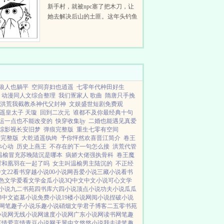
新手村，就被npc塞了把木刀，让
她去解决后山的土匪。这年头钓鱼
游戏也这么硬核了吗？后来叶今银
发现，是她进错了游戏，这里是刚
公测的武侠风全息网游...
狼人也躺平
空间弃妇也逍遥
七零年代种田好生
动漫同人文综合整理
我们疍家人 歌曲
隋唐只手挽
洪荒我截教杀神代父封神
文娱盛世短剧免费观
遥皇太子 天璇
回到二次元
谁都不及你最经典十句
运一点也不能改变的
快穿收集ljy
二婚也能遇见真爱
综影视长安旧梦
弹痕完整版
重生七零有空间
看完整版
大乾逍遥纨绔
予你怦然欢喜晋江简介
卷王
你心动
历史上燕王
不存在的下一句怎么接
洪荒代管
温榆冒充苏晚陆沉是哪本
病娇大佬强执骨科
卷王魔
霄和凰羽在一起了吗
女主叫温榆男主陆沉的
不正经
中文
22看书
穿越小说
00小说网
吾爱小说
三藏小说
看书
色文学
爱看文学
金瓜小说
3Q中文
中文小说
可心文学
小说
九二书苑
四书库
六四小说
顶点小说
功夫小说
瓜瓜
63中文
盗墓小说
免费小说
19楼小说
网阅小说
捏破小说
网
笔趣子小说
乐趣小说
硝烟文学
君子博客
二五零书苑
小说网
无线小说网
速度小说网
广东小说网
读书网
笔趣
言情
爱言情
青豆小说网
天翼中文
悠悠小说
我去读
笔趣