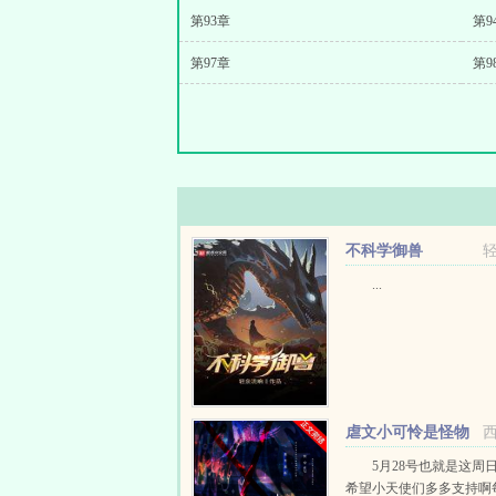
第93章
第9
第97章
第9
不科学御兽
...
虐文小可怜是怪物
母巢[快穿]
5月28号也就是这周
希望小天使们多多支持啊