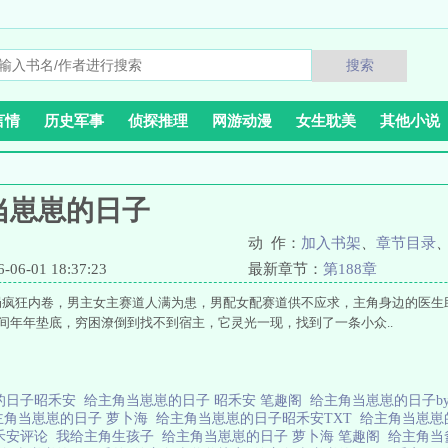
搜索
言情
历史军事
侦探推理
网游动漫
女生耽美
其他小说
当崽崽的日子
动 作：
加入书架
、
章节目录
6-01 18:37:23
最新章节：
第188章
局疯狂内卷，男主女主赛道人满为患，男配女配赛道供不应求，主角身边的医生
之间年年垫底，穷困潦倒到找不到宿主，它灵光一现，找到了一条小众..
的日子昭禾安
给主角当崽崽的日子 昭禾安 笔趣阁
给主角当崽崽的日子b
主角当崽崽的日子 萝卜海
给主角当崽崽的日子昭禾安TXT
给主角当崽
禾安评论
我给主角生孩子
给主角当崽崽的日子 萝卜海 笔趣阁
给主角