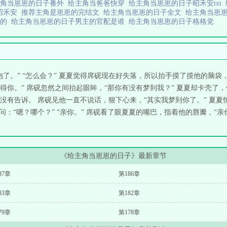
主角当崽崽的日子番外
给主角当爸爸快穿
给主角当崽崽的日子昭禾安txt
昭禾安
推荐主角是崽崽的完结文
给主角当崽崽的日子全文
给主角当崽
爹的
给主角当崽崽的日子男主的官配是谁
给主角当崽崽的日子格格党
了。” “怎么会？” 夏夏觉得席砚现在好失落，所以抬手摸了摸他的脑袋
得你。” 席砚忽然之间抬起眼眸，“那你有没有梦到我？” 夏夏却卡壳了
没有告诉。 席砚见他一直不说话，狠下心来，“其实我梦到你了。” 夏夏
问：“嗯？哪个？” “亲你。” 席砚看了眼夏夏的嘴巴，指着他的唇瓣，“亲你这
《给主角当崽崽的日子》最新章节
87章
第186章
83章
第182章
79章
第178章