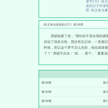
章节TXT
给
崽的日子作者
吧
给主角当
《给主角当崽崽的日子》第188章
席砚抱紧了他，“我怕你不喜欢我的拥抱
你说了很多次啦，我没有忘记你，一直都记
时候，所以这个梦不怎么光彩，他也就谁都
了？” 席砚不自在：“就……那个。” 夏夏追
第188章
第1
第184章
第1
第180章
第1