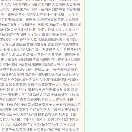
鲤鱼乡
老花生看书
007小说
大美书网
大美书网
大美书网
三六六小说网
未来小说网
一夜书库
麒麟中文网
妙书阁
纳兰小说网
纳兰小说网
爱上中文
小子小说
布丁阅读
乡
中文
看书站
晨曦小说网
小说酒吧
牧龙师
笔趣读
你男朋
说
rou文女配不容易[快穿]
幸瘾|校园np
文火煨青梅|甜宠
高NP
娇柔多汁|1vv1
盲冬（NP，替身上位，追妻火葬
居后
靡靡宫春深
纵情（NP）
快穿之睡遍男神(nph)
兽
PA
校园里的娇软美人
吹花嚼蕊
蹙蛾眉|古言
失贞|NP
妆|古言
满级绿茶穿成炮灰女配
穿成男主的炮灰前妻
人不浅
入禽太深
艳嫁录
暗引力
穿进兽人世界被各种吃
之睡了反派以后
伪装魔王与祭品勇者
屋檐下|校园
见微
收集之旅
女配她只想被渣
燥雨|校园
强行侵占|骨科/强制
】吃掉那只小白兔
酸甜|校园暗恋
课后补习（师生）
睡男主
这爱真恶心
极守夫德|甜宠
小兔子乖乖|青梅竹
兄妹骨科)
白羊|校园
漂亮少将O被军A灌满后
修仙修罗
存指南
月亮为证
城里侄女和乡下叔叔
除妖传|1vv1
碾碎
园
她又娇又媚
将就|青梅竹马
离婚前一天和老公上床了
姨子×姐夫
（快穿）被狠狠疼爱的恶毒女配
渡她|快穿
|高干 甜宠
兽人的宝藏
高岭之花|高干
绿茶婊的上位
缘
夺文后躺平了
虚有其表|校园
色情女大绝赞直播进行
的小师妹
心情小雨
贵妃奴
春潮
双子太子
春枝嫋嫋
含苞
她沦陷
友情变质
重生年代文的路人甲
展宫眉
袚灾祛秽
夫跟情敌一起囚禁
甜心都想要
总有人想独占她
【快
么有六个
炽阳之痕
[快穿]每个世界遇到的都是变态
天
半甜欲水|兄妹
冲喜侍妾
不羡仙|快穿仙侠 古言
上流社
生存盘失效后
有妻徒刑
只想要你的保护而已
权倾天下