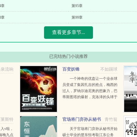
4章
第95章
8章
第99章
查看更多章节...
已完结热门小说推荐
轻泉流响
百变妖锋
不如踢球
一个神奇的优盘让一个业余球
员变成了集因扎吉的抢点，梅西的
过人，罗纳尔迪尼奥的想象力，巴
蒂斯图塔的爆射，克洛泽的头球于
一身的百变妖锋。百变妖锋书友群
336837432百变妖锋铁杆群
118285871小...
西莱斯特
官场将门弃孙从秘书
青竹翁
开始
日入v啦，
关于官场将门弃孙从秘书开始
每晚九点
硕士毕业的楚东恒考取江东公务