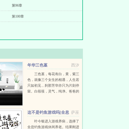
第96章
第100章
年华三色堇
西汐
三色堇，每花有白，黄，紫三
色，就像三个女生的相遇，人生若
只如初见，刹那芳华亦只为片刻停
留。白筱筱，灵气，纯净。爸爸的
离世，给她的生活造成了持久的影
响，乔宇的相伴，在她内心激起了
怎样的涟漪？黄安奕，活泼，开
这不是钓鱼游戏吗[全息
萨巫
朗。但妈妈长期的错误教育方式...
网游]
叶今银进入游戏养病，选择了
全息钓鱼游戏休闲养老。结果刚进