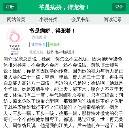
爷是病娇，得宠着！
注册
登录
网站首页
小说分类
会员书架
阅读记录
爷是病娇，得宠着！
顾南西 著
都市言情
连载中
最近更新：
新书 他从地狱里来
更新时间：
2026-04-13 04:32:12
简介:父亲总是说，徐纺，你怎么不去死呢。因为她6号染色
体排列异常，不会饿不会痛，还不会说话。萧轶博士却常
说：徐纺，你是基因医学的传奇。因为她的视力与听力是正
常人类的二十一倍，奔跑、弹跳、臂力是三十三倍，再生与
自愈能力高达八十四倍。周边的人总是说：徐纺啊，她就是
个怪物。她是双栖生物，能上天，能下水，咬合力不亚于老
虎，体温只有二十度，生气时瞳孔会变红。只有江织说：阿
纺，原来你吃了鸡蛋会醉啊，那我喂你吃鸡蛋好不好？你醉
了就答应嫁给我行不行？江织是谁？他是帝都的第一病美
人，三步一喘，五步一咳，往那一躺，那群恃才傲物的公子
哥们一个个都被他给掰弯了。都说，见过江织，世上再无美
人。周徐纺只说：他是我的江美人。后来他们在一起了，周