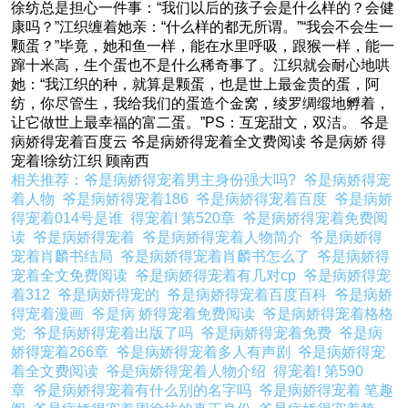
徐纺总是担心一件事：“我们以后的孩子会是什么样的？会健
康吗？”江织缠着她亲：“什么样的都无所谓。”“我会不会生一
颗蛋？”毕竟，她和鱼一样，能在水里呼吸，跟猴一样，能一
蹿十米高，生个蛋也不是什么稀奇事了。江织就会耐心地哄
她：“我江织的种，就算是颗蛋，也是世上最金贵的蛋，阿
纺，你尽管生，我给我们的蛋造个金窝，绫罗绸缎地孵着，
让它做世上最幸福的富二蛋。”PS：互宠甜文，双洁。 爷是
病娇得宠着百度云 爷是病娇得宠着全文费阅读 爷是病娇 得
宠着!徐纺江织 顾南西
相关推荐：
爷是病娇得宠着男主身份强大吗?
爷是病娇得宠
着人物
爷是病娇得宠着186
爷是病娇得宠着百度
爷是病娇
得宠着014号是谁
得宠着! 第520章
爷是病娇得宠着免费阅
读
爷是病娇得宠着
爷是病娇得宠着人物简介
爷是病娇得
宠着肖麟书结局
爷是病娇得宠着肖麟书怎么了
爷是病娇得
宠着全文免费阅读
爷是病娇得宠着有几对cp
爷是病娇得宠
着312
爷是病娇得宠的
爷是病娇得宠着百度百科
爷是病娇
得宠着漫画
爷是病 娇得宠着免费阅读
爷是病娇得宠着格格
党
爷是病娇得宠着出版了吗
爷是病娇得宠着免费
爷是病
娇得宠着266章
爷是病娇得宠着多人有声剧
爷是病娇得宠
着全文费阅读
爷是病娇得宠着人物介绍
得宠着! 第590
章
爷是病娇得宠着有什么别的名字吗
爷是病娇得宠着 笔趣