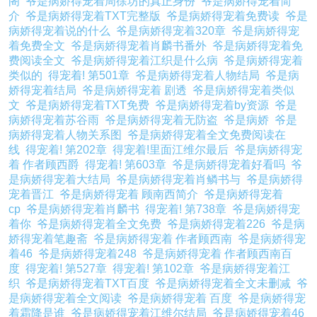
阁
爷是病娇得宠着周徐坊的真正身份
爷是病娇得宠着简
介
爷是病娇得宠着TXT完整版
爷是病娇得宠着免费读
爷是
病娇得宠着说的什么
爷是病娇得宠着320章
爷是病娇得宠
着免费全文
爷是病娇得宠着肖麟书番外
爷是病娇得宠着免
费阅读全文
爷是病娇得宠着江织是什么病
爷是病娇得宠着
类似的
得宠着! 第501章
爷是病娇得宠着人物结局
爷是病
娇得宠着结局
爷是病娇得宠着 剧透
爷是病娇得宠着类似
文
爷是病娇得宠着TXT免费
爷是病娇得宠着by资源
爷是
病娇得宠着苏谷雨
爷是病娇得宠着无防盗
爷是病娇
爷是
病娇得宠着人物关系图
爷是病娇得宠着全文免费阅读在
线
得宠着! 第202章
得宠着!里面江维尔最后
爷是病娇得宠
着 作者顾西爵
得宠着! 第603章
爷是病娇得宠着好看吗
爷
是病娇得宠着大结局
爷是病娇得宠着肖鳞书与
爷是病娇得
宠着晋江
爷是病娇得宠着 顾南西简介
爷是病娇得宠着
cp
爷是病娇得宠着肖麟书
得宠着! 第738章
爷是病娇得宠
着你
爷是病娇得宠着全文免费
爷是病娇得宠着226
爷是病
娇得宠着笔趣斋
爷是病娇得宠着 作者顾西南
爷是病娇得宠
着46
爷是病娇得宠着248
爷是病娇得宠着 作者顾西南百
度
得宠着! 第527章
得宠着! 第102章
爷是病娇得宠着江
织
爷是病娇得宠着TXT百度
爷是病娇得宠着全文未删减
爷
是病娇得宠着全文阅读
爷是病娇得宠着 百度
爷是病娇得宠
着霜降是谁
爷是病娇得宠着江维尔结局
爷是病娇得宠着46