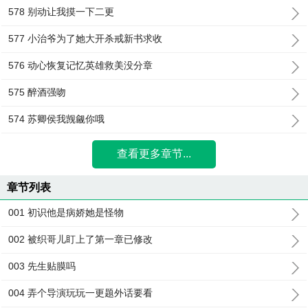
578 别动让我摸一下二更
577 小治爷为了她大开杀戒新书求收
576 动心恢复记忆英雄救美没分章
575 醉酒强吻
574 苏卿侯我觊觎你哦
查看更多章节...
章节列表
001 初识他是病娇她是怪物
002 被织哥儿盯上了第一章已修改
003 先生贴膜吗
004 弄个导演玩玩一更题外话要看