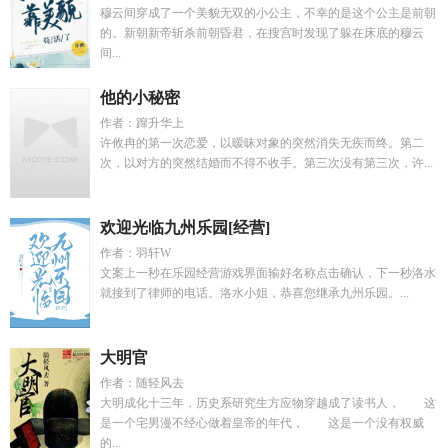
穆云间穿成了一个美貌无双的小公主，不幸的是这个公主是前朝
的。新朝新帝斩杀前朝昏君，在搜宫时发现了躲在床底的穆云
间...
他的小秘密
作者：蹿升华上
许攸冉的第一次恋爱，以暧昧对象的突然消失无疾而终。第二
次，以对方的突然结婚而不得不收手。第三次没有第三次，许...
欢迎光临九州乐园[经营]
作者：羽轩W
文案上一秒在乐园经营游戏界面输好名称点击确认，下一秒洛水
就接到了律师的电话。洛水小姐，恭喜您继承九州乐园。...
大明官
作者：随轻风去
大明成化十三年，历史系研究生方应物穿越成了读书人， 这
是一个宅男漫不经心做着皇帝的年代， 这是一个没有权威
的...