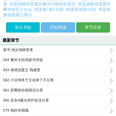
章
爷是病娇得宠着肖鳞书与林双的初见
爷是病娇得宠着肖
麟书经历了什么
得宠着! 第514章
得宠着!徐纺江织
爷是病
娇得宠着江维尔
加入书架
开始阅读
章节目录
最新章节
新书 他从地狱里来
584 番外大结局新书求收
583 谈情说爱之 我难受
582 小治爷终于主动亲了不分章
581 苏卿侯你抱我没分章
580 东东A爆治爷护短没分章
579 相好等我哦