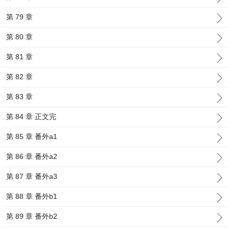
第 79 章
第 80 章
第 81 章
第 82 章
第 83 章
第 84 章 正文完
第 85 章 番外a1
第 86 章 番外a2
第 87 章 番外a3
第 88 章 番外b1
第 89 章 番外b2