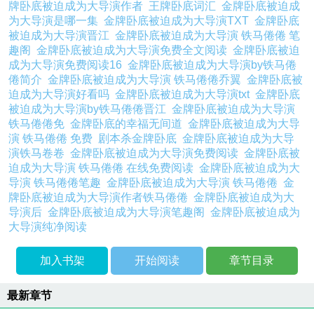
牌卧底被迫成为大导演作者
王牌卧底词汇
金牌卧底被迫成
为大导演是哪一集
金牌卧底被迫成为大导演TXT
金牌卧底
被迫成为大导演晋江
金牌卧底被迫成为大导演 铁马倦倦 笔
趣阁
金牌卧底被迫成为大导演免费全文阅读
金牌卧底被迫
成为大导演免费阅读16
金牌卧底被迫成为大导演by铁马倦
倦简介
金牌卧底被迫成为大导演 铁马倦倦乔翼
金牌卧底被
迫成为大导演好看吗
金牌卧底被迫成为大导演txt
金牌卧底
被迫成为大导演by铁马倦倦晋江
金牌卧底被迫成为大导演
铁马倦倦免
金牌卧底的幸福无间道
金牌卧底被迫成为大导
演 铁马倦倦 免费
剧本杀金牌卧底
金牌卧底被迫成为大导
演铁马卷卷
金牌卧底被迫成为大导演免费阅读
金牌卧底被
迫成为大导演 铁马倦倦 在线免费阅读
金牌卧底被迫成为大
导演 铁马倦倦笔趣
金牌卧底被迫成为大导演 铁马倦倦
金
牌卧底被迫成为大导演作者铁马倦倦
金牌卧底被迫成为大
导演后
金牌卧底被迫成为大导演笔趣阁
金牌卧底被迫成为
大导演纯净阅读
加入书架
开始阅读
章节目录
最新章节