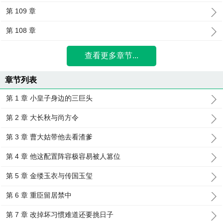
第 109 章
第 108 章
查看更多章节...
章节列表
第 1 章 小皇子身边的三巨头
第 2 章 大长秋与尚方令
第 3 章 曹大姑带他去看渣爹
第 4 章 他这配置阵容极容易被人篡位
第 5 章 金缕玉衣与传国玉玺
第 6 章 重臣留居禁中
第 7 章 改掉坏习惯难道还要挑日子