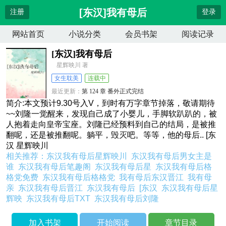
[东汉]我有母后
注册
登录
网站首页
小说分类
会员书架
阅读记录
[东汉]我有母后
星辉映川 著
女生耽美
连载中
最近更新：
第 124 章 番外正式完结
更新时间：
2026-04-11 18:36:15
简介:本文预计9.30号入V，到时有万字章节掉落，敬请期待
~~刘隆一觉醒来，发现自己成了小婴儿，手脚软趴趴的，被
人抱着走向皇帝宝座。刘隆已经预料到自己的结局，是被推
翻呢，还是被推翻呢。躺平，毁灭吧。等等，他的母后.. [东
汉 星辉映川
相关推荐：
东汉我有母后星辉映川
东汉我有母后男女主是
谁
东汉我有母后笔趣阁
东汉我有母后星
东汉我有母后格
格党免费
东汉我有母后格格党
我有母后东汉晋江
我有母
亲
东汉我有母后晋江
东汉我有母后
[东汉
东汉我有母后星
辉映
东汉我有母后TXT
东汉我有母后刘隆
加入书架
开始阅读
章节目录