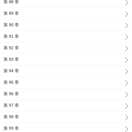
第 88 章
第 89 章
第 90 章
第 91 章
第 92 章
第 93 章
第 94 章
第 95 章
第 96 章
第 97 章
第 98 章
第 99 章