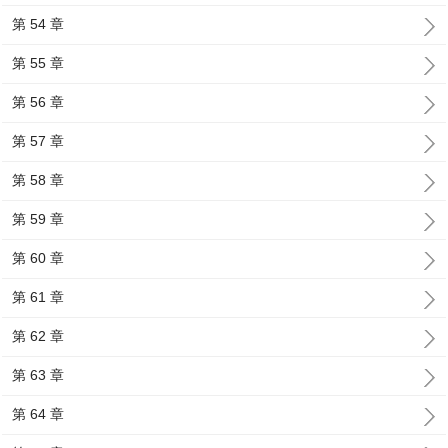
第 54 章
第 55 章
第 56 章
第 57 章
第 58 章
第 59 章
第 60 章
第 61 章
第 62 章
第 63 章
第 64 章