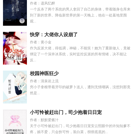
作者：遗风忆醉
一个反杀了两个系统的男人拿回了自己的身体，带着随身仓库来
到了新的世界。降临新世界的第一天晚上，他在一处墓地里围
观...
快穿：大佬你人设崩了
作者：黄小金
作为反派大佬，得低调，神秘，不能笑！她为了重新做人，竟被
绑定了一个深井冰系统，实时监控反派的所有情绪，决不能让
反...
校园神医狂少
作者：清泉岩上流
穷小子拿根带着牙印的破萝卜送人，遭到无情嘲讽，没想到那竟
然是...
小可怜被赶出门，司少抱着日日宠
作者：默默爱酱汁
关于小可怜被赶出门，司少抱着日日宠安云熙眼中的许知知爹不
疼，娘不爱，只会扮可怜，装白菜，彻彻底底的...