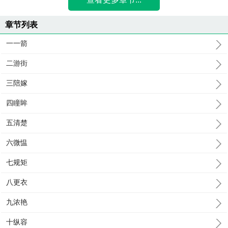
章节列表
一一箭
二游街
三陪嫁
四瞳眸
五清楚
六微愠
七规矩
八更衣
九浓艳
十纵容