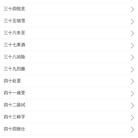
三十四恨意
三十五细雪
三十六冬至
三十七果酒
三十八凶险
三十九烈藥
四十处置
四十一难受
四十二舔拭
四十三称字
四十四致仕