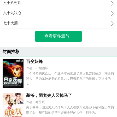
六十八封后
六十九决心
七十大胆
查看更多章节...
封面推荐
百变妖锋
作者：不如踢球
一个神奇的优盘让一个业余球员变成了集因扎吉的抢点，梅西的
过人，罗纳尔迪尼奥的想象力，巴蒂斯图塔的爆射，克洛泽的
头...
慕爷，团宠夫人又掉马了
作者：叶星辰
关于慕爷，团宠夫人又掉马了人人都以为她是乡下福利院出来的
野丫头，却不知她是马甲遍布全球的大佬，翻手为...