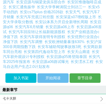
源汽车
长安启源与铜梁龙俱乐部合作
长安区惟微咖啡店成
立
长安汇通焦振华
长安大学李树涛院士到访三一
长安x5
手动挡的
长安cs75plus 价格2026款
长安天气
长安汽车7
月销量
长安汽车兜底江铃控股
长安深蓝s07增程版上市
长
安大学录取分数线
长安以体系力开启全新增长周期
长安启
源q06
长安汽车6月销量
长安启源a06上市
长安启源a06首
试
长安汽车回应转让长福新能源股权
长安产业精选混合c
净值下跌
长安汽车获得发明专利授权
长安优势行业混合c
净值下跌
长安汽车调整
长安欧洲销量暴涨630%
长安沪深
300非周期指数下跌
长安车辅助驾驶事故致3死
长安两款新
车同台亮相
长安第四代逸动车型上市
长安天山廊道
长安
汽车获外观设计专利授权
长安启源q05将登陆泰国
长安汽
车2025年报发布
长安启源a06路试曝光
长安潶水工程
长安
马自达用户生态2.0计划发布
加入书架
开始阅读
章节目录
最新章节
七十大胆