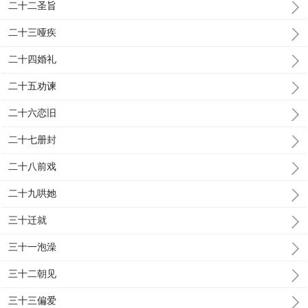
二十二圣旨
二十三哑疾
二十四婚礼
二十五劝谏
二十六恋旧
二十七册封
二十八前戏
二十九哄她
三十迁就
三十一泡澡
三十二朝见
三十三偏爱