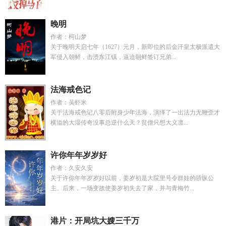
晚明
作者：柯山梦
关于晚明天启七年（1627）元月，新即位的后金汗皇太极派遣大
军侵入朝鲜，击溃东江镇，逼迫朝鲜签订兄弟...
法海戒色记
作者：吴虾米
关于法海戒色记八零后附身少年法海，演绎了一出法力无鞭歪才
横溢的大湿传奇没事总逆什么天？贫僧只想大义凛...
许你年年岁岁好
作者：久安久安
关于许你年年岁岁好以前，姜岁初是大院里号令群娃的骄纵公
主。后来，一场变故使姜岁初失去了家，并与青梅竹...
港片：开局坑大嫂三千万