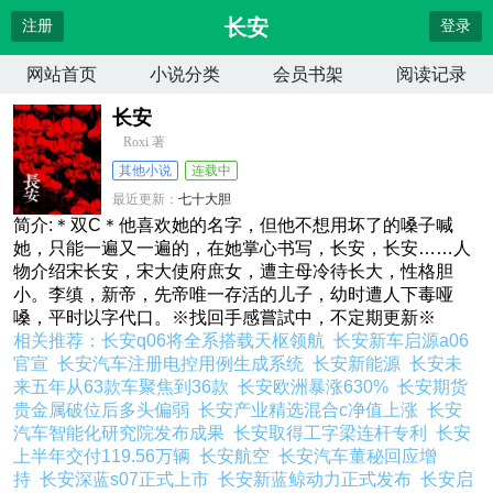
长安
注册
登录
网站首页
小说分类
会员书架
阅读记录
长安
Roxi 著
其他小说
连载中
最近更新：
七十大胆
更新时间：
2026-08-08 17:42:58
简介:＊双C＊他喜欢她的名字，但他不想用坏了的嗓子喊
她，只能一遍又一遍的，在她掌心书写，长安，长安……人
物介绍宋长安，宋大使府庶女，遭主母冷待长大，性格胆
小。李缜，新帝，先帝唯一存活的儿子，幼时遭人下毒哑
嗓，平时以字代口。※找回手感嘗試中，不定期更新※
相关推荐：
长安q06将全系搭载天枢领航
长安新车启源a06
官宣
长安汽车注册电控用例生成系统
长安新能源
长安未
来五年从63款车聚焦到36款
长安欧洲暴涨630%
长安期货
贵金属破位后多头偏弱
长安产业精选混合c净值上涨
长安
汽车智能化研究院发布成果
长安取得工字梁连杆专利
长安
上半年交付119.56万辆
长安航空
长安汽车董秘回应增
持
长安深蓝s07正式上市
长安新蓝鲸动力正式发布
长安启