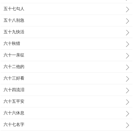
五十七勾人
五十八别急
五十九快活
六十秋猎
六十一亲征
六十二他的
六十三好看
六十四流泪
六十五平安
六十六休息
六十七名字