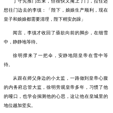
丁守先推门出来，但很快又掩上了门，拉住还
想往门边去的李缜：「陛下，娘娘生产顺利，现在
皇子和娘娘都需要清理，陛下稍安勿躁」
闻言，李缜才收回了亟欲向前的脚步，在细雪
中，静静地等待。
徐明撑来了一把伞，安静地陪皇帝在雪中等
待。
从跟在师父身边的小太监，一路做到皇帝心腹
的内务府总管大监，徐明旁观皇帝多年，习惯了他
的哑口，也学会揣测他的心思，这让他在皇城里的
地位越加坚实。