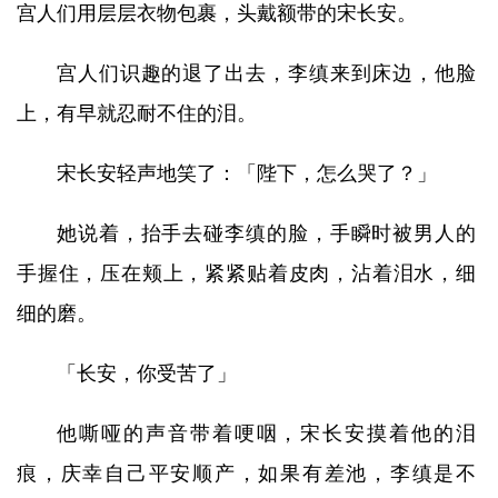
宫人们用层层衣物包裹，头戴额带的宋长安。
宫人们识趣的退了出去，李缜来到床边，他脸
上，有早就忍耐不住的泪。
宋长安轻声地笑了：「陛下，怎么哭了？」
她说着，抬手去碰李缜的脸，手瞬时被男人的
手握住，压在颊上，紧紧贴着皮肉，沾着泪水，细
细的磨。
「长安，你受苦了」
他嘶哑的声音带着哽咽，宋长安摸着他的泪
痕，庆幸自己平安顺产，如果有差池，李缜是不