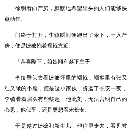
徐明看向产房，默默地希望里头的人们能够快
点动作。
门终于打开，李缜瞬间便跑出了伞下，一入产
房，便是嬷嬷抱着襁褓靠近。
「恭喜陛下，娘娘顺利诞下皇子」
李缜垂头去看嬷嬷怀里的襁褓，襁褓里有张又
红又皱的小脸，便是这小家伙，折磨了长安一夜，
李缜看着眉头有些皱起，他此刻，无法言明自己的
心思，他似乎，还是更想看宋长安。
于是越过嬷嬷和新生儿，他往里走去，看见被