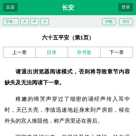
长安
足迹
登录
字体：
大
中
小
护眼
关灯
六十五平安（第1页）
上一章
目录
存书签
下一章
请退出浏览器阅读模式，否则将导致章节内容
缺失及无法阅读下一章。
稚嫩的啼哭声穿过了细密的诵经声传入耳中
时，天已大亮，李缜迅速地起身来到产房前，候在
外头的宫人推阻他，称产房里还在善后。