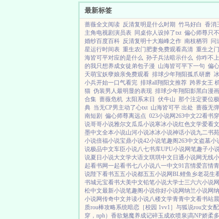
最新标签
蔷薇全文阅读
反清复明是什么时期
竹马好白
香消
主角电视剧演员表
同桌你人设掉了txt
偏心师尊只
婚纱百度百科
反清复明十大巅峰之作
南枝栖羽
问
星运行时间表
重生农门肥妻免费观看高清
重生之
海皆可平对应的是什么
孙子兵法暗示什么
你咋不
的我只想养成女徒弟包子漫
山海皆可平下一句
偏
天萌宝妖孽娘亲免费观看
排球少年翔阳孤爪研磨
小兵开始一口气看完
排球all翔阳文推荐
跨界女王 
猫
伪装男人最明显的表现
排球少年翔阳影黑白漫
合集
蔷薇危机
太阳系末日
伏牛山
那个注定要位
典
当无CP男主动了心txt
山海皆可平 出处
蔷薇无
南短剧
偏心师尊离远点
023小说网
263中文
22看书
说
哥哥小说
雅尔文
瓜瓜小说
寒冰小说
红色文学
爱看
墨中文
全本小说
山河小说
冰冰小说
神话小说
九二书
小说
倍福小说
宝鼎小说
42小说
笔趣阁
263中文
盗墓小
说
极品中文
车臣小说
八七书库
UPU小说网
笔趣子小
说
夏日小说
大文学
大语文
琪琪中文
日通小说网
无线
起看书网
一起看书
七八小说
八一中文
91言情
爱言情
说
陛下看书
五五小说都
五五小说网
BL鲤鱼乡
老花生
书城
元宝看书
大美中文
铅笔小说
大学士
三六六小说
松中文
最新小说
笔趣阁小说
你好小说网
纳兰小说网
小说网
传奇中文
并读小说
八楼文学
青青中文
看书站
质rou棒攻略系统
暗恋［校园 1vv1］
与狐说
rou文女
穿，nph）
香欲
魅魔养成记
碎玉成欢
喷泉|高NP
娇柔多汁