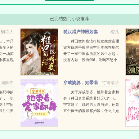
已完结热门小说推荐
梧桐诗人
糙汉猎户神医娇妻
橙几
归，本只
种田空间虐渣打脸发家致富甜
夜闯入的
宠方锦绣手握灵泉空间本来在现代
切一场惊
开了一家中医诊所混的风生水起，
市将重现
没有内卷，没有996，吃喝不愁小
手掌乾
钱钱赚的飞起。结果睡一觉穿到异
强者的故
世一个穷苦山村的女孩身上，还要
命的赶上了大旱，一睁眼就被卖掉
夜圆舞曲
穿成婆婆，她带着
竹篱清茶
了。幸好买她的这家人...
全家翻身
唤死神的
关于穿成婆婆，她带着全家翻
了，一切
身（种田爽文系统养娃无CP）江
刻！空间
宁穿越了，跳过男人喜当娘，还是
通往虫界
五个孩子的混账寡妇娘，什么？她
，虫族尸
大儿子都成亲？她已经是婆婆了！
人类文明
家徒四壁怎么办？没关系，咱先修
灵尚未被
房子。没有银子怎么办？没关系，
咱们先...