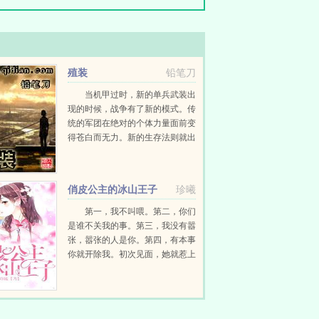
殖装
铅笔刀
当机甲过时，新的单兵武装出
现的时候，战争有了新的模式。传
统的军团在绝对的个体力量面前变
得苍白而无力。新的生存法则就出
现了。 X35行星，末世历275
年。...
俏皮公主的冰山王子
珍曦
第一，我不叫喂。第二，你们
是谁不关我的事。第三，我没有嚣
张，嚣张的人是你。第四，有本事
你就开除我。初次见面，她就惹上
了学校的恶霸，可是，她不怕...