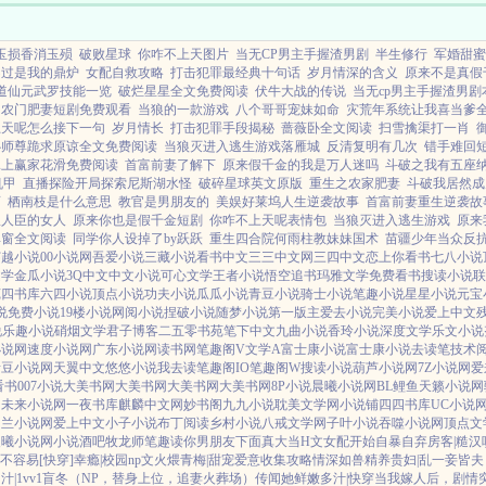
玉损香消玉殒
破败星球
你咋不上天图片
当无CP男主手握渣男剧
半生修行
军婚甜蜜
不过是我的鼎炉
女配自救攻略
打击犯罪最经典十句话
岁月情深的含义
原来不是真假
道仙元武罗技能一览
破烂星星全文免费阅读
伏牛大战的传说
当无cp男主手握渣男剧
门农门肥妻短剧免费观看
当狼的一款游戏
八个哥哥宠妹如命
灾荒年系统让我喜当爹
上天呢怎么接下一句
岁月情长
打击犯罪手段揭秘
蔷薇卧全文阅读
扫雪擒渠打一肖
心师尊跪求原谅全文免费阅读
当狼灭进入逃生游戏落雁城
反清复明有几次
错手难回
冰上赢家花滑免费阅读
首富前妻了解下
原来假千金的我是万人迷吗
斗破之我有五座
机甲
直播探险开局探索尼斯湖水怪
破碎星球英文原版
重生之农家肥妻
斗破我居然成
画
栖南枝是什么意思
教官是男朋友的
美娱好莱坞人生逆袭故事
首富前妻重生逆袭故
极人臣的女人
原来你也是假千金短剧
你咋不上天呢表情包
当狼灭进入逃生游戏
原来
弹窗全文阅读
同学你人设掉了by跃跃
重生四合院何雨柱教妹妹国术
苗疆少年当众反
穿越小说
00小说网
吾爱小说
三藏小说
看书中文
三三中文网
三四中文
恋上你看书
七八小说
文学
金瓜小说
3Q中文
中文小说
可心文学
王者小说
悟空追书
玛雅文学
免费看书
搜读小说
联
苑
四书库
六四小说
顶点小说
功夫小说
瓜瓜小说
青豆小说
骑士小说
笔趣小说
星星小说
元宝
说
免费小说
19楼小说
网阅小说
捏破小说
随梦小说
第一版主
爱去小说
完美小说
爱上中文
说
乐趣小说
硝烟文学
君子博客
二五零书苑
笔下中文
九曲小说
香玲小说
深度文学
乐文小说
小说网
速度小说网
广东小说网
读书网
笔趣阁V
文学A
富士康小说
富士康小说
去读笔
技术
青豆小说网
天翼中文
悠悠小说
我去读
笔趣阁IO
笔趣阁W
搜读小说
葫芦小说网
7Z小说网
爱
看书
007小说
大美书网
大美书网
大美书网
大美书网
8P小说
晨曦小说网
BL鲤鱼
天籁小说网
网
未来小说网
一夜书库
麒麟中文网
妙书阁
九九小说
耽美文学网
小说铺
四四书库
UC小说
纳兰小说网
爱上中文
小子小说
布丁阅读
乡村小说
八戒文学网
子叶小说
吞噬小说网
顶点文
晨曦小说网
小说酒吧
牧龙师
笔趣读
你男朋友下面真大
当H文女配开始自暴自弃
房客|糙汉
配不容易[快穿]
幸瘾|校园np
文火煨青梅|甜宠
爱意收集攻略
情深如兽
精养贵妇|乱
一妾皆夫
|1vv1
盲冬（NP，替身上位，追妻火葬场）
传闻她鲜嫩多汁|快穿
当我嫁人后，剧情