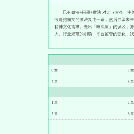
已有做法+问题+做法 对比（古今、中
候是把前文的做法复述一遍，然后展望未来
精神文化需求。走出「唯流量」的误区，努
大、行业规范的明确、平台监管的强化，我国
8 章
7 章
4 章
3 章
1 章
2 章
5 章
6 章