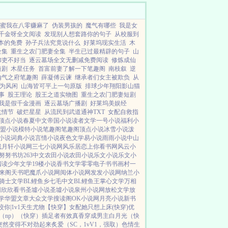
蜜我在八零赚麻了
伪装男孩的
魔气有哪些
我是女
千金呀全文阅读
发现别人想套路你的句子
从校服到
本的免费
孙子兵法究竟说什么
好莱坞现实生活
木
全集
重生之农门肥妻全集
半生已过最精辟的句子
山
御吏不好当
逐云墓场全文无删减免费阅读
修炼成仙
短剧
木星仼务
首富前妻了解一下笔趣阁
南枝叙
逆
纳气之府笔趣阁
薛凝傅云谏
继承者们女主被欺负
从
为风闲
山海皆可平上一句原版
排球少年翔阳影山猫
事
股王理论
股王之道实物图
重生之农门肥妻短剧
我是假千金漫画
逐云墓场广播剧
好莱坞美娱经
抗情节
破烂星星
从流民到武道通神TXT
女配自救指
顶点小说
春夏中文
帝国小说
读者文学
一号小说
福利小
盟小说
模特小说
笔趣阁
笔趣阁
顶点小说
冰雪小说
泼
小说
词典小说
言情小说
夜色文学
易小说
雨雨小说
中山
残月轩小说网
三七小说网
风乐居
恋上你看书网
风云小
努努书坊
263中文
农田小说
农田小说
乐文小说
乐文小
阅读
少年文学
19楼小说
香书文学
零零电子书
书画村
一
来阁
天书吧
魔爪小说网
阅体小说网
发发小说网
纳兰小
骑士文学
BL鲤鱼乡
七毛中文
BL鲤鱼王
掌心文学
万相
网
欣欣看书
圣墟小说
圣墟小说
泉州小说网
放松文学
放
学
华盟文章
大众文学
搜读阁
OK小说网
月亮小说
新书
咬你|1v1
天生尤物【快穿】
女配她只想上床(快穿)
优
（np）
（快穿）插足者
有效真香
穿成男主白月光（快
突然变得不对劲起来
炙爱（SC，1vV1，强取）
色情生