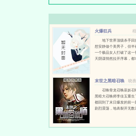
火爆狂兵
地下世界顶级杀手回
想安静做个美男子，但半
一个极品女人打破了这一
天阴谋悄然拉开序幕，都
腥风血雨。且看杨少龙只
坤，覆手翻云！这是一个
事！...
末世之黑暗召唤
晓
师
召唤骨龙召唤巫妖召
黑暗大召唤师李佳玉重生
都回到了末日爆发的前一
剧烈震荡，地表裂开无数
深渊界的缝隙，顷刻之间
族的汪洋大军席卷地球，
岌岌可危，生死一线！心
污...