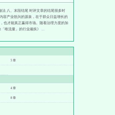
举做法 八、末段结尾 时评文章的结尾很多时
 内容产业勃兴的源泉，在于群众日益增长的
，也才能真正赢得市场。随着治理力度的加
唯流量」的行业顽疾》 ...
5 章
4 章
8 章