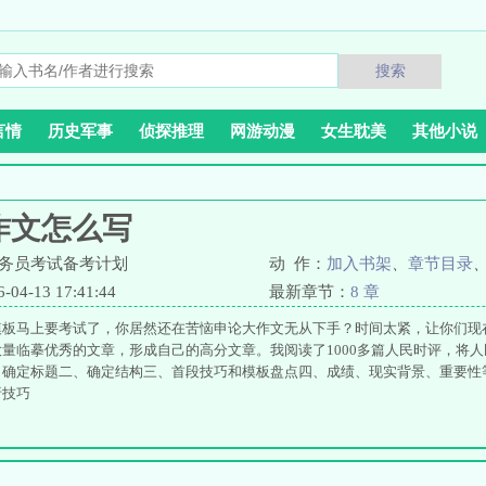
搜索
言情
历史军事
侦探推理
网游动漫
女生耽美
其他小说
作文怎么写
2公务员考试备考计划
动 作：
加入书架
、
章节目录
4-13 17:41:44
最新章节：
8 章
模板马上要考试了，你居然还在苦恼申论大作文无从下手？时间太紧，让你们现
量临摹优秀的文章，形成自己的高分文章。我阅读了1000多篇人民时评，将
、确定标题二、确定结构三、首段技巧和模板盘点四、成绩、现实背景、重要性
析技巧