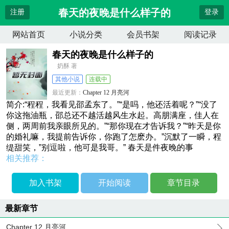
春天的夜晚是什么样子的
注册
登录
网站首页
小说分类
会员书架
阅读记录
春天的夜晚是什么样子的
奶酥 著
其他小说
连载中
最近更新：
Chapter 12 月亮河
更新时间：
2026-04-12 17:00:29
简介:“程程，我看见邵孟东了。”“是吗，他还活着呢？”“没了
你这拖油瓶，邵总还不越活越风生水起。高朋满座，佳人在
侧，两周前我亲眼所见的。”“那你现在才告诉我？”“昨天是你
的婚礼嘛，我提前告诉你，你跑了怎麽办。”沉默了一瞬，程
缇甜笑，”别逗啦，他可是我哥。” 春天是件夜晚的事
相关推荐：
加入书架
开始阅读
章节目录
最新章节
Chapter 12 月亮河