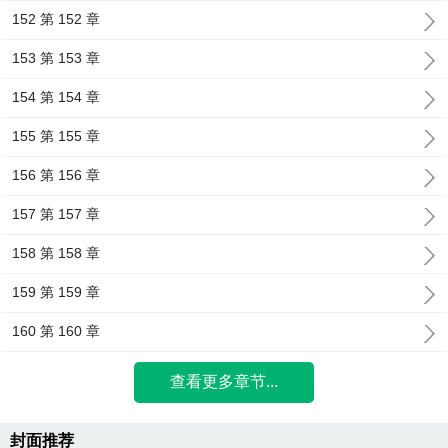
152 第 152 章
153 第 153 章
154 第 154 章
155 第 155 章
156 第 156 章
157 第 157 章
158 第 158 章
159 第 159 章
160 第 160 章
查看更多章节...
封面推荐