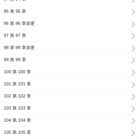
95 第 95 章
96 第 96 章加更
97 第 97 章
98 第 98 章加更
99 第 99 章
100 第 100 章
101 第 101 章
102 第 102 章
103 第 103 章
104 第 104 章
105 第 105 章