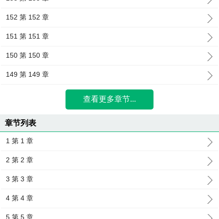
152 第 152 章
151 第 151 章
150 第 150 章
149 第 149 章
查看更多章节...
章节列表
1 第 1 章
2 第 2 章
3 第 3 章
4 第 4 章
5 第 5 章