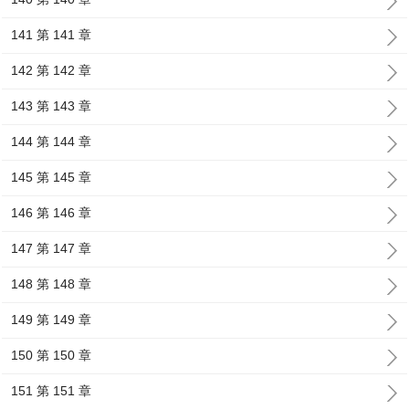
141 第 141 章
142 第 142 章
143 第 143 章
144 第 144 章
145 第 145 章
146 第 146 章
147 第 147 章
148 第 148 章
149 第 149 章
150 第 150 章
151 第 151 章