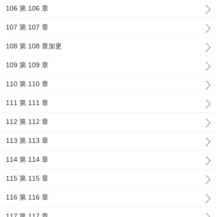
106 第 106 章
107 第 107 章
108 第 108 章加更
109 第 109 章
110 第 110 章
111 第 111 章
112 第 112 章
113 第 113 章
114 第 114 章
115 第 115 章
116 第 116 章
117 第 117 章