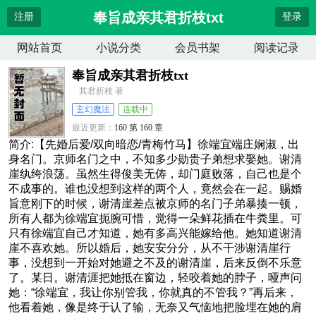
奉旨成亲其君折枝txt
注册
登录
网站首页
小说分类
会员书架
阅读记录
奉旨成亲其君折枝txt
其君折枝 著
玄幻魔法
连载中
最近更新：
160 第 160 章
更新时间：
2026-04-12 05:15:51
简介:【先婚后爱/双向暗恋/青梅竹马】徐端宜端庄娴淑，出
身名门。京师名门之中，不知多少勋贵子弟想求娶她。谢清
崖纨绔浪荡。虽然生得俊美无俦，却门庭败落，自己也是个
不成事的。谁也没想到这样的两个人，竟然会在一起。赐婚
旨意刚下的时候，谢清崖差点被京师的名门子弟暴揍一顿，
所有人都为徐端宜扼腕可惜，觉得一朵鲜花插在牛粪里。可
只有徐端宜自己才知道，她有多高兴能嫁给他。她知道谢清
崖不喜欢她。所以婚后，她安安分分，从不干涉谢清崖行
事，没想到一开始对她避之不及的谢清崖，后来反倒不乐意
了。某日。谢清涯把她抵在窗边，轻咬着她的脖子，哑声问
她：“徐端宜，我让你别管我，你就真的不管我？”再后来，
他看着她，像是终于认了输，无奈又气恼地把脸埋在她的肩