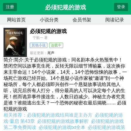
必须犯规的游戏
注册
登录
网站首页
小说分类
会员书架
阅读记录
必须犯规的游戏
宁航一 著
其他小说
连载中
最近更新：
尾声
更新时间：
2026-04-13 18:05:20
简介:简介:关于必须犯规的游戏：同名剧本杀火热预售中！
禁闭空间以故事竞生死，反转无限以细节博输赢，这次换你
来主宰命运！14个小说家，14天，14个恐怖惊悚的故事，一
场死亡游戏已经开始。14个悬疑小说作家被“邀请”到一个神
秘场所，每个人都必须即兴创作一个悬疑故事说给其他人
听，说完后所有人打分，得分最高的人可以决定每个人的生
死！然而诡异事件接连生，人数日趋减少。神秘主办者究竟
是谁？谁能逃出生天？一个恐怖的秘密在最后揭晓…… 必须
犯规的游戏
相关推荐：
必须犯规的游戏结局谁是主办方
必须犯规的游
戏·重启 第43章
必须犯规的游戏故事解析
必须犯规的游戏
第二季免费阅读
必须犯规的游戏txt全本
必须犯规的游戏第