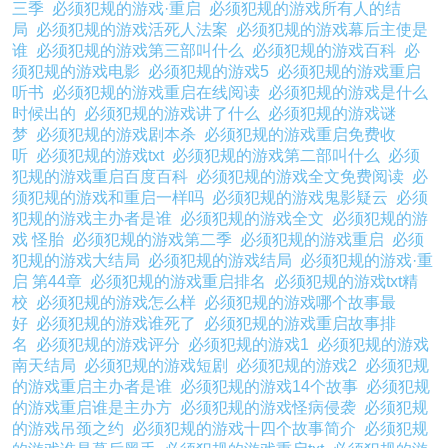
三季
必须犯规的游戏·重启
必须犯规的游戏所有人的结
局
必须犯规的游戏活死人法案
必须犯规的游戏幕后主使是
谁
必须犯规的游戏第三部叫什么
必须犯规的游戏百科
必
须犯规的游戏电影
必须犯规的游戏5
必须犯规的游戏重启
听书
必须犯规的游戏重启在线阅读
必须犯规的游戏是什么
时候出的
必须犯规的游戏讲了什么
必须犯规的游戏谜
梦
必须犯规的游戏剧本杀
必须犯规的游戏重启免费收
听
必须犯规的游戏txt
必须犯规的游戏第二部叫什么
必须
犯规的游戏重启百度百科
必须犯规的游戏全文免费阅读
必
须犯规的游戏和重启一样吗
必须犯规的游戏鬼影疑云
必须
犯规的游戏主办者是谁
必须犯规的游戏全文
必须犯规的游
戏 怪胎
必须犯规的游戏第二季
必须犯规的游戏重启
必须
犯规的游戏大结局
必须犯规的游戏结局
必须犯规的游戏·重
启 第44章
必须犯规的游戏重启排名
必须犯规的游戏txt精
校
必须犯规的游戏怎么样
必须犯规的游戏哪个故事最
好
必须犯规的游戏谁死了
必须犯规的游戏重启故事排
名
必须犯规的游戏评分
必须犯规的游戏1
必须犯规的游戏
南天结局
必须犯规的游戏短剧
必须犯规的游戏2
必须犯规
的游戏重启主办者是谁
必须犯规的游戏14个故事
必须犯规
的游戏重启谁是主办方
必须犯规的游戏怪病侵袭
必须犯规
的游戏吊颈之约
必须犯规的游戏十四个故事简介
必须犯规