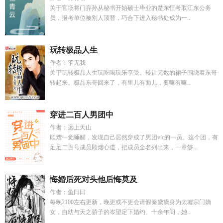
关于官场将门弃孙从秘书开始硕士毕业的楚东恒考取江东公务
员，报考单位被别人顶替，巧合下进入秘书处成为一...
玩转极品人生
作者：孓无我
关于玩转极品人生玩吃喝玩乐享受。转让无数的裙子围绕着东哥
转起来。极品东哥回来了，有里儿有面儿，要嘛有嘛...
穿进二百人男团中
作者：远上天山
顾熠一觉睡醒，发现自己居然穿成了男团vic的一员。这个团，有
足足二百号成员顾熠心道，把成员全名列出来，一章够...
悔婚后死对头他后悔莫及
作者：鱼曰曰
每晚2100左右更新，晚更或不更会请假秦黛黛身为太墟宗门嫡
女，自幼与天之骄子的岑望定下婚约。十余年间，她...