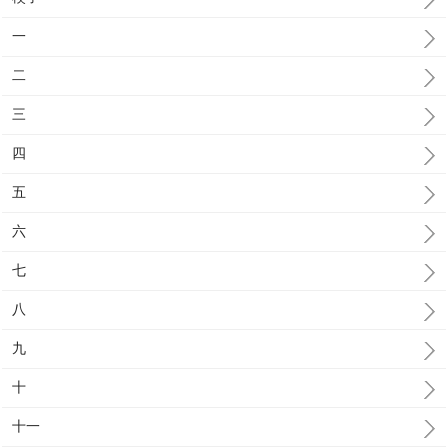
一
二
三
四
五
六
七
八
九
十
十一