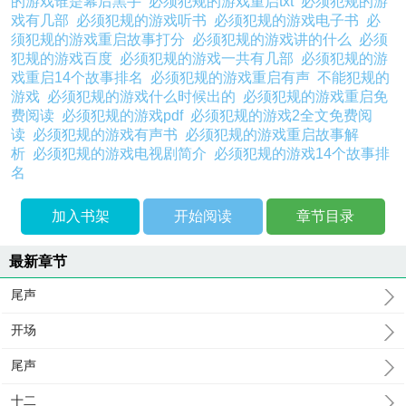
的游戏谁是幕后黑手
必须犯规的游戏重启txt
必须犯规的游
戏有几部
必须犯规的游戏听书
必须犯规的游戏电子书
必
须犯规的游戏重启故事打分
必须犯规的游戏讲的什么
必须
犯规的游戏百度
必须犯规的游戏一共有几部
必须犯规的游
戏重启14个故事排名
必须犯规的游戏重启有声
不能犯规的
游戏
必须犯规的游戏什么时候出的
必须犯规的游戏重启免
费阅读
必须犯规的游戏pdf
必须犯规的游戏2全文免费阅
读
必须犯规的游戏有声书
必须犯规的游戏重启故事解
析
必须犯规的游戏电视剧简介
必须犯规的游戏14个故事排
名
加入书架
开始阅读
章节目录
最新章节
尾声
开场
尾声
十二