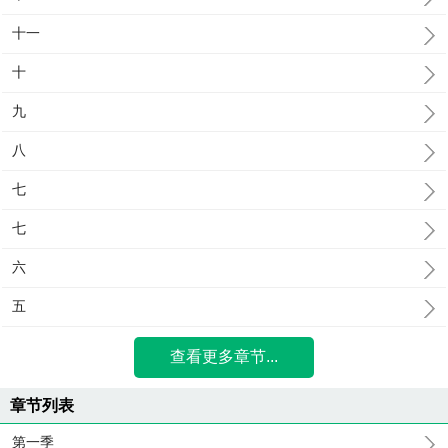
十一
十
九
八
七
七
六
五
查看更多章节...
章节列表
第一季