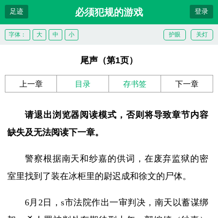
必须犯规的游戏
足迹
登录
字体：
大
中
小
护眼
关灯
尾声（第1页）
上一章
目录
存书签
下一章
请退出浏览器阅读模式，否则将导致章节内容
缺失及无法阅读下一章。
警察根据南天和纱嘉的供词，在废弃监狱的密
室里找到了装在冰柜里的尉迟成和徐文的尸体。
6月2日，s市法院作出一审判决，南天以蓄谋绑