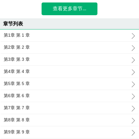
查看更多章节...
章节列表
第1章 第 1 章
第2章 第 2 章
第3章 第 3 章
第4章 第 4 章
第5章 第 5 章
第6章 第 6 章
第7章 第 7 章
第8章 第 8 章
第9章 第 9 章