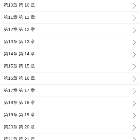
第10章 第 10 章
第11章 第 11 章
第12章 第 12 章
第13章 第 13 章
第14章 第 14 章
第15章 第 15 章
第16章 第 16 章
第17章 第 17 章
第18章 第 18 章
第19章 第 19 章
第20章 第 20 章
第21章 第 21 章