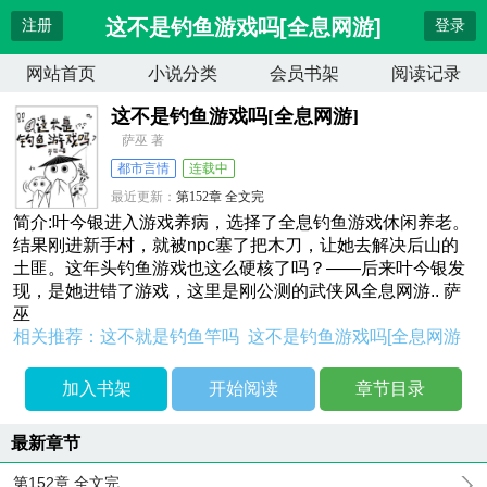
这不是钓鱼游戏吗[全息网游]
注册
登录
网站首页
小说分类
会员书架
阅读记录
这不是钓鱼游戏吗[全息网游]
萨巫 著
都市言情
连载中
最近更新：
第152章 全文完
更新时间：
2026-04-13 01:00:14
简介:叶今银进入游戏养病，选择了全息钓鱼游戏休闲养老。
结果刚进新手村，就被npc塞了把木刀，让她去解决后山的
土匪。这年头钓鱼游戏也这么硬核了吗？——后来叶今银发
现，是她进错了游戏，这里是刚公测的武侠风全息网游.. 萨
巫
相关推荐：
这不就是钓鱼竿吗
这不是钓鱼游戏吗[全息网游
加入书架
开始阅读
章节目录
最新章节
第152章 全文完