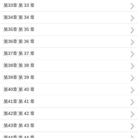
第33章 第 33 章
第34章 第 34 章
第35章 第 35 章
第36章 第 36 章
第37章 第 37 章
第38章 第 38 章
第39章 第 39 章
第40章 第 40 章
第41章 第 41 章
第42章 第 42 章
第43章 第 43 章
第44章 第 44 章