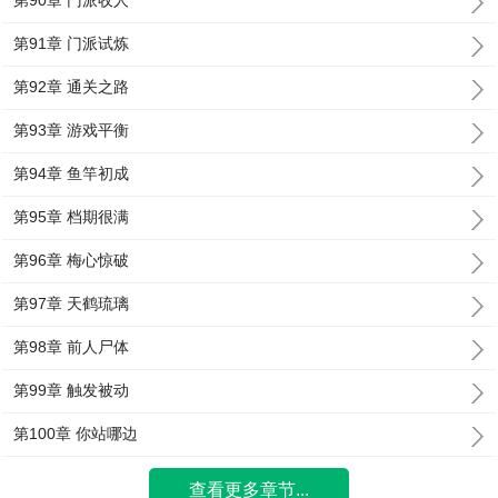
第90章 门派收人
第91章 门派试炼
第92章 通关之路
第93章 游戏平衡
第94章 鱼竿初成
第95章 档期很满
第96章 梅心惊破
第97章 天鹤琉璃
第98章 前人尸体
第99章 触发被动
第100章 你站哪边
查看更多章节...