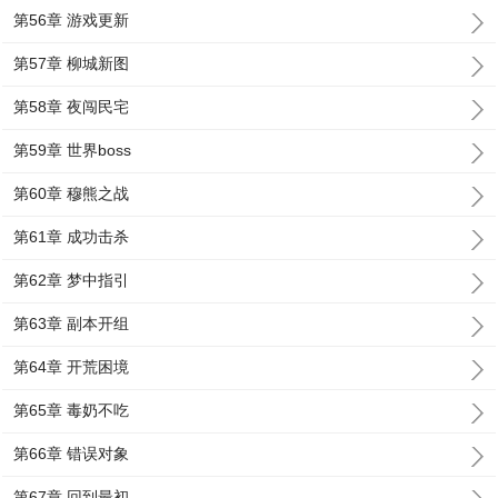
第56章 游戏更新
第57章 柳城新图
第58章 夜闯民宅
第59章 世界boss
第60章 穆熊之战
第61章 成功击杀
第62章 梦中指引
第63章 副本开组
第64章 开荒困境
第65章 毒奶不吃
第66章 错误对象
第67章 回到最初