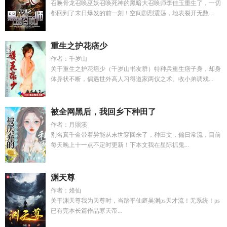
召唤骨龙召唤巫妖召唤死神的黑暗大召唤师李佳玉重生了，一切
都回到了末日爆发的前一刻！空间剧烈震荡，地表裂开无数...
重生之护花痞少
作者：千岁山
关于重生之护花痞少（千岁山书友群）特种兵重生痞子身，却身
体异状不断，偶遇世外高人习得道家两仪之术。收小弟调戏...
被全网黑后，我回乡下种田了
作者：月照溪
别名真千金带着异能从末世穿回来了，种田文，偏日常流，目前
每天晚上十一点不定时更新！下本文我在星际抓鬼...
渊天尊
作者：烽仙
关于渊天尊我为天尊时，当踏平仙庭吴渊ps天才流！无系统！ps
已有完本长篇作品寒天帝...