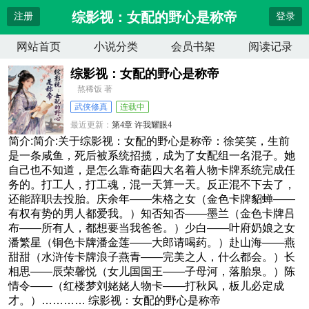
综影视：女配的野心是称帝
注册
登录
网站首页
小说分类
会员书架
阅读记录
综影视：女配的野心是称帝
熬稀饭 著
武侠修真
连载中
最近更新：
第4章 许我耀眼4
更新时间：
2026-08-09 17:58:52
简介:简介:关于综影视：女配的野心是称帝：徐笑笑，生前
是一条咸鱼，死后被系统招揽，成为了女配组一名混子。她
自己也不知道，是怎么靠奇葩四大名着人物卡牌系统完成任
务的。打工人，打工魂，混一天算一天。反正混不下去了，
还能辞职去投胎。庆余年——朱格之女（金色卡牌貂蝉——
有权有势的男人都爱我。）知否知否——墨兰（金色卡牌吕
布——所有人，都想要当我爸爸。）少白——叶府奶娘之女
潘繁星（铜色卡牌潘金莲——大郎请喝药。）赴山海——燕
甜甜（水浒传卡牌浪子燕青——完美之人，什么都会。）长
相思——辰荣馨悦（女儿国国王——子母河，落胎泉。）陈
情令——（红楼梦刘姥姥人物卡——打秋风，板儿必定成
才。）………… 综影视：女配的野心是称帝