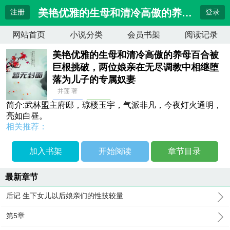
美艳优雅的生母和清冷高傲的养母百合被
注册
登录
网站首页
小说分类
会员书架
阅读记录
美艳优雅的生母和清冷高傲的养母百合被
巨根挑破，两位娘亲在无尽调教中相继堕
落为儿子的专属奴妻
井莲 著
简介:武林盟主府邸，琼楼玉宇，气派非凡，今夜灯火通明，
武侠修真
连载中
亮如白昼。
最近更新：
后记 生下女儿以后娘亲们的性技较量
相关推荐：
更新时间：
2026-04-10 15:23:39
加入书架
开始阅读
章节目录
最新章节
后记 生下女儿以后娘亲们的性技较量
第5章