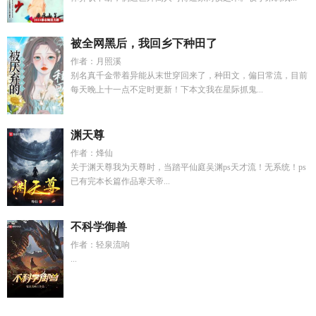
被全网黑后，我回乡下种田了
作者：月照溪
别名真千金带着异能从末世穿回来了，种田文，偏日常流，目前
每天晚上十一点不定时更新！下本文我在星际抓鬼...
渊天尊
作者：烽仙
关于渊天尊我为天尊时，当踏平仙庭吴渊ps天才流！无系统！ps
已有完本长篇作品寒天帝...
不科学御兽
作者：轻泉流响
...