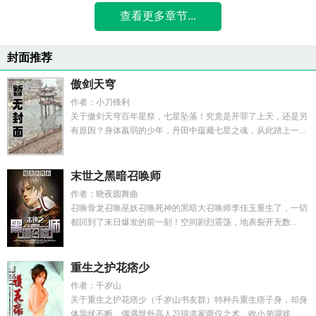
查看更多章节...
封面推荐
傲剑天穹
作者：小刀锋利
关于傲剑天穹百年星祭，七星坠落！究竟是开罪了上天，还是另
有原因？身体羸弱的少年，丹田中蕴藏七星之魂，从此踏上一...
末世之黑暗召唤师
作者：晓夜圆舞曲
召唤骨龙召唤巫妖召唤死神的黑暗大召唤师李佳玉重生了，一切
都回到了末日爆发的前一刻！空间剧烈震荡，地表裂开无数...
重生之护花痞少
作者：千岁山
关于重生之护花痞少（千岁山书友群）特种兵重生痞子身，却身
体异状不断，偶遇世外高人习得道家两仪之术。收小弟调戏...