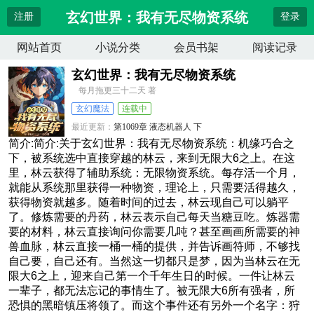
玄幻世界：我有无尽物资系统
注册
登录
网站首页
小说分类
会员书架
阅读记录
玄幻世界：我有无尽物资系统
每月拖更三十二天 著
玄幻魔法
连载中
最近更新：
第1069章 液态机器人 下
更新时间：
2026-08-08 23:49:20
简介:简介:关于玄幻世界：我有无尽物资系统：机缘巧合之
下，被系统选中直接穿越的林云，来到无限大6之上。在这
里，林云获得了辅助系统：无限物资系统。每存活一个月，
就能从系统那里获得一种物资，理论上，只需要活得越久，
获得物资就越多。随着时间的过去，林云现自己可以躺平
了。修炼需要的丹药，林云表示自己每天当糖豆吃。炼器需
要的材料，林云直接询问你需要几吨？甚至画画所需要的神
兽血脉，林云直接一桶一桶的提供，并告诉画符师，不够找
自己要，自己还有。当然这一切都只是梦，因为当林云在无
限大6之上，迎来自己第一个千年生日的时候。一件让林云
一辈子，都无法忘记的事情生了。被无限大6所有强者，所
恐惧的黑暗镇压将领了。而这个事件还有另外一个名字：狩