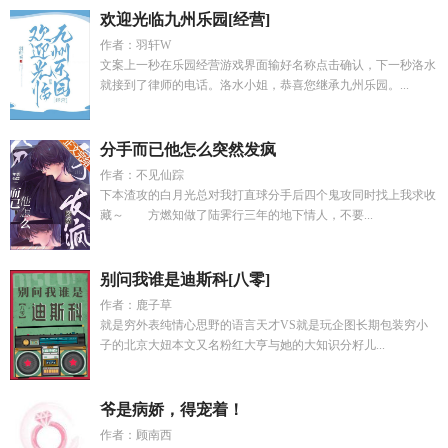
欢迎光临九州乐园[经营]
作者：羽轩W
文案上一秒在乐园经营游戏界面输好名称点击确认，下一秒洛水
就接到了律师的电话。洛水小姐，恭喜您继承九州乐园。...
分手而已他怎么突然发疯
作者：不见仙踪
下本渣攻的白月光总对我打直球分手后四个鬼攻同时找上我求收
藏～ 方燃知做了陆霁行三年的地下情人，不要...
别问我谁是迪斯科[八零]
作者：鹿子草
就是穷外表纯情心思野的语言天才VS就是玩企图长期包装穷小
子的北京大妞本文又名粉红大亨与她的大知识分籽儿...
爷是病娇，得宠着！
作者：顾南西