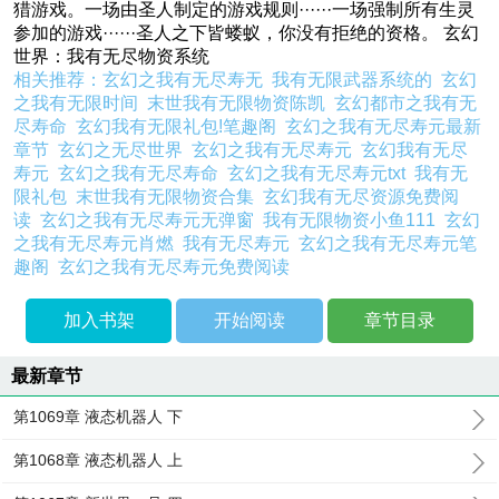
猎游戏。一场由圣人制定的游戏规则······一场强制所有生灵
参加的游戏······圣人之下皆蝼蚁，你没有拒绝的资格。 玄幻
世界：我有无尽物资系统
相关推荐：
玄幻之我有无尽寿无
我有无限武器系统的
玄幻
之我有无限时间
末世我有无限物资陈凯
玄幻都市之我有无
尽寿命
玄幻我有无限礼包!笔趣阁
玄幻之我有无尽寿元最新
章节
玄幻之无尽世界
玄幻之我有无尽寿元
玄幻我有无尽
寿元
玄幻之我有无尽寿命
玄幻之我有无尽寿元txt
我有无
限礼包
末世我有无限物资合集
玄幻我有无尽资源免费阅
读
玄幻之我有无尽寿元无弹窗
我有无限物资小鱼111
玄幻
之我有无尽寿元肖燃
我有无尽寿元
玄幻之我有无尽寿元笔
趣阁
玄幻之我有无尽寿元免费阅读
加入书架
开始阅读
章节目录
最新章节
第1069章 液态机器人 下
第1068章 液态机器人 上