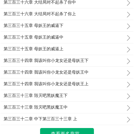
第三百三十六章 大结局对不起杀了你中
第三百三十六章 大结局对不起杀了你上
第三百三十五章 母妖王的威逼下
第三百三十五章 母妖王的威逼中
第三百三十五章 母妖王的威逼上
第三百三十四章 我该叫你小龙女还是母妖王下
第三百三十四章 我该叫你小龙女还是母妖王中
第三百三十四章 我该叫你小龙女还是母妖王上
第三百三十三章 毁灭吧黑妖魔王下
第三百三十三章 毁灭吧黑妖魔王中
第三百三十二章 中下第三百三十三章 上
查看更多章节...