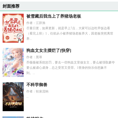
封面推荐
被雪藏后我当上了养猪场老板
作者：江辞渔
尽量日更，如果更新，就是早上7点，大家可以边吃早饭边看
（看完上班）1，任焰从小被养猪场老板养大，因老板突然离世
养...
狗血文女主摆烂了[快穿]
作者：黑荨
乔薇薇被系统惩罚，要去一些狗血文里做女主，要么被强取豪夺
要么被虐心虐身，总之受苦又受罪。1替身的快乐你想象不
到。...
不科学御兽
作者：轻泉流响
...