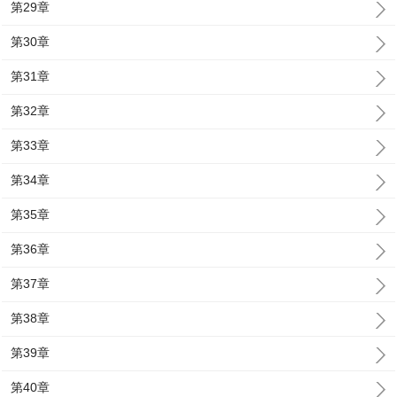
第29章
第30章
第31章
第32章
第33章
第34章
第35章
第36章
第37章
第38章
第39章
第40章