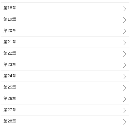
第18章
第19章
第20章
第21章
第22章
第23章
第24章
第25章
第26章
第27章
第28章