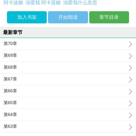
阿卡波糖
溺爱我 阿卡菠糖
溺爱我什么意思
加入书架
开始阅读
章节目录
最新章节
第70章
第69章
第68章
第67章
第66章
第65章
第64章
第63章