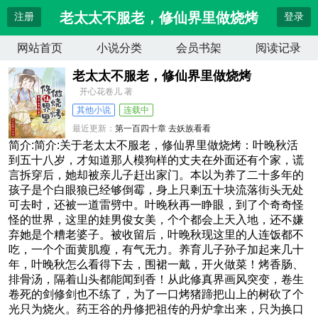
老太太不服老，修仙界里做烧烤
注册
登录
网站首页
小说分类
会员书架
阅读记录
老太太不服老，修仙界里做烧烤
开心花卷儿 著
其他小说
连载中
最近更新：
第一百四十章 去妖族看看
更新时间：
2026-08-04 08:15:58
简介:简介:关于老太太不服老，修仙界里做烧烤：叶晚秋活
到五十八岁，才知道那人模狗样的丈夫在外面还有个家，谎
言拆穿后，她却被亲儿子赶出家门。本以为养了二十多年的
孩子是个白眼狼已经够倒霉，身上只剩五十块流落街头无处
可去时，还被一道雷劈中。叶晚秋再一睁眼，到了个奇奇怪
怪的世界，这里的娃男俊女美，个个都会上天入地，还不嫌
弃她是个糟老婆子。被收留后，叶晚秋现这里的人连饭都不
吃，一个个面黄肌瘦，有气无力。养育儿子孙子加起来几十
年，叶晚秋怎么看得下去，围裙一戴，开火做菜！烤香肠、
排骨汤，隔着山头都能闻到香！从此修真界画风突变，卷生
卷死的剑修剑也不练了，为了一口烤猪蹄把山上的树砍了个
光只为烧火。药王谷的丹修把祖传的丹炉拿出来，只为换口