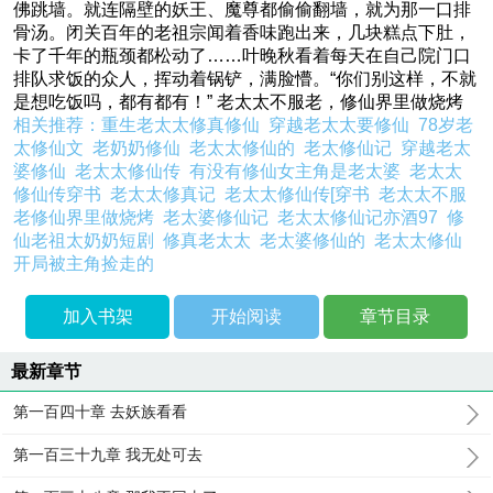
佛跳墙。就连隔壁的妖王、魔尊都偷偷翻墙，就为那一口排
骨汤。闭关百年的老祖宗闻着香味跑出来，几块糕点下肚，
卡了千年的瓶颈都松动了……叶晚秋看着每天在自己院门口
排队求饭的众人，挥动着锅铲，满脸懵。“你们别这样，不就
是想吃饭吗，都有都有！” 老太太不服老，修仙界里做烧烤
相关推荐：
重生老太太修真修仙
穿越老太太要修仙
78岁老
太修仙文
老奶奶修仙
老太太修仙的
老太修仙记
穿越老太
婆修仙
老太太修仙传
有没有修仙女主角是老太婆
老太太
修仙传穿书
老太太修真记
老太太修仙传[穿书
老太太不服
老修仙界里做烧烤
老太婆修仙记
老太太修仙记亦酒97
修
仙老祖太奶奶短剧
修真老太太
老太婆修仙的
老太太修仙
开局被主角捡走的
加入书架
开始阅读
章节目录
最新章节
第一百四十章 去妖族看看
第一百三十九章 我无处可去