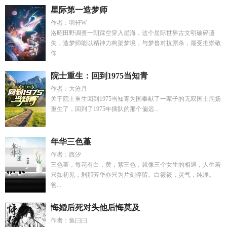
星际第一造梦师
作者：羽轩W
洛昭田野调查一朝踩空穿入星海，这个星际世界古文明破碎遗
失，造梦师能以精神力构架梦境，与梦兽对抗厮杀，最受推崇敬
仰...
院士重生：回到1975当知青
作者：大沧月
关于院士重生回到1975当知青为国奉献了一辈子的无双国士周扬
重生了，回到了1975年插队的那个偏远...
年华三色堇
作者：西汐
三色堇，每花有白，黄，紫三色，就像三个女生的相遇，人生若
只如初见，刹那芳华亦只为片刻停留。白筱筱，灵气，纯净。
爸...
悔婚后死对头他后悔莫及
作者：鱼曰曰