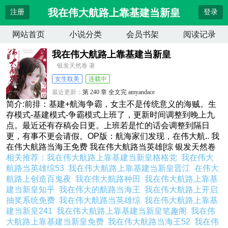
我在伟大航路上靠基建当新皇
注册
登录
网站首页
小说分类
会员书架
阅读记录
我在伟大航路上靠基建当新皇
银发天然卷 著
女生耽美
连载中
最近更新：
第 240 章 全文完 amyandace
更新时间：
2026-04-12 21:39:38
简介:前排：基建+航海争霸，女主不是传统意义的海贼。生
存模式-基建模式-争霸模式上班了，更新时间调整到晚上九
点。最近还有存稿会日更。上班若是忙的话会调整到隔日
更，有事不更会请假。OP版：航海家们发现，在伟大航.. 我
在伟大航路当海王免费 我在伟大航路当英雄[综 银发天然卷
相关推荐：
我在伟大航路上靠基建当新皇格格党
我在伟大
航路当英雄综53
我在伟大航路上靠基建当新皇晋江
在伟大
航路上创造百鬼夜
我在伟大航路种田
我在伟大航路上靠基
建当新皇知乎
我在伟大的航路当海王
我在伟大航路上开启
抽奖系统免费
我在伟大航路当英雄综
我在伟大航路上靠基
建当新皇241
我在伟大航路上靠基建当新皇笔趣阁
我在伟
大航路上靠基建当新皇免费
我在伟大航路当海王52
我在伟