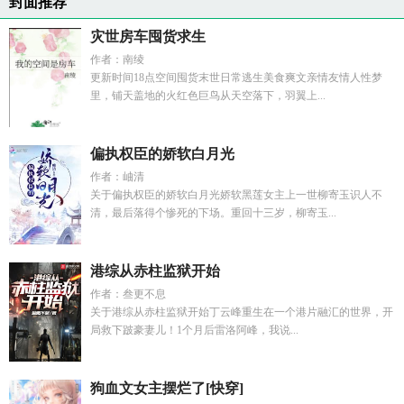
封面推荐
灾世房车囤货求生
作者：南绫
更新时间18点空间囤货末世日常逃生美食爽文亲情友情人性梦
里，铺天盖地的火红色巨鸟从天空落下，羽翼上...
偏执权臣的娇软白月光
作者：岫清
关于偏执权臣的娇软白月光娇软黑莲女主上一世柳寄玉识人不
清，最后落得个惨死的下场。重回十三岁，柳寄玉...
港综从赤柱监狱开始
作者：叁更不息
关于港综从赤柱监狱开始丁云峰重生在一个港片融汇的世界，开
局救下跛豪妻儿！1个月后雷洛阿峰，我说...
狗血文女主摆烂了[快穿]