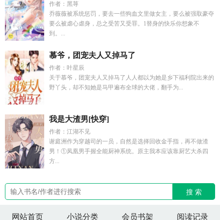
作者：黑荨
乔薇薇被系统惩罚，要去一些狗血文里做女主，要么被强取豪夺
要么被虐心虐身，总之受苦又受罪。1替身的快乐你想象不
到。...
慕爷，团宠夫人又掉马了
作者：叶星辰
关于慕爷，团宠夫人又掉马了人人都以为她是乡下福利院出来的
野丫头，却不知她是马甲遍布全球的大佬，翻手为...
我是大渣男[快穿]
作者：江湖不见
谢庭洲作为穿越司的一员，自然是选择回收金手指，再不做渣
男！①凤凰男手握全能厨神系统。原主我本应该靠厨艺大杀四
方...
搜 索
网站首页
小说分类
会员书架
阅读记录