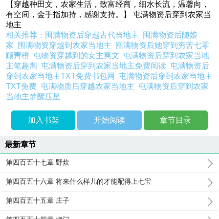
【穿越种田文，农家生活，致富经商，细水长流，温馨向，
有空间，金手指加持，感谢支持。】 屯满物资后穿到农家当
地主
相关推荐：
囤满物资后穿越古代当地主
囤满物资后随娘
家
囤满物资穿越到农家当地主
囤满物资后她穿到穷苦七零
顾靑橙
屯物资穿越到的女主爽文
屯满物资后穿到农家当地
主笔趣阁
屯满物资后穿到农家当地主免费阅读
屯满物资后
穿到农家当地主TXT免费书包网
屯满物资后穿到农家当地主
TXT免费
屯满物质后穿越农家当地主
屯满物资后穿到农家
当地主梦醒压星
加入书架
开始阅读
章节目录
最新章节
第四百五十七章 野炊
第四百五十六章 将来什么样儿的才能配得上七宝
第四百五十五章 庄子