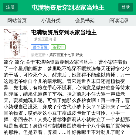
屯满物资后穿到农家当地主
注册
登录
网站首页
小说分类
会员书架
阅读记录
屯满物资后穿到农家当地主
梦醒压星河 著
都市言情
连载中
最近更新：
第四百五十七章 野炊
更新时间：
2026-07-06 22:24:43
简介:简介:关于屯满物资后穿到农家当地主：曹小柒连着做
了一个星期的噩梦，梦里吃不饱穿不暖挨冻每天还得惨兮兮
的干活，可怜死个人。醒来后，她觉得不能坐以待毙，万一
这是老爷给自个儿的暗示呢。管它是世界末日还是植物变
异，先屯粮，有粮在手心不慌啊。心满意足做好准备等待末
世降临，结果先遭遇了车祸。挂之前忍不住大骂一声贼老
天。耍着她玩儿呢。可惜了她那么多粮食啊！再一睁开，曹
小柒现自己没死，穿成了个古代小萝卜头？？还带来了一空
间的物资，哎妈呀这小豆丁瘦成皮包骨了太可怜。小手一
挥，带回去养！人美心善嚣张萝莉从小就树立了一个梦想那
就是当地主！身边时时刻刻要围绕着十个八个美貌丫鬟伺候
的那种。但是养着，养着……咋好像哪里不对劲儿了呢？