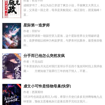
作者：长生千叶
成蟜穿书了，本以为自己穿进了爽文小说，手握爽文大男主人
设，父亲是一国之君，母亲是美貌宠妃，根正苗红，团宠巅峰！
直...
星际第一造梦师
作者：羽轩W
洛昭田野调查一朝踩空穿入星海，这个星际世界古文明破碎遗
失，造梦师能以精神力构架梦境，与梦兽对抗厮杀，最受推崇敬
仰...
分手而已他怎么突然发疯
作者：不见仙踪
下本渣攻的白月光总对我打直球分手后四个鬼攻同时找上我求收
藏～ 方燃知做了陆霁行三年的地下情人，不要...
虐文小可怜是怪物母巢[快穿]
作者：西莱斯特
5月28号也就是这周日入v啦，希望小天使们多多支持啊每晚九点
钟更新，预收文恶毒炮灰们是幕后黑手完结文我只...