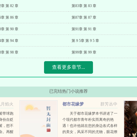
2章 第 82 章
第83章 第 83 章
6章 第 86 章
第87章 第 87 章
0章 第 90 章
第91章 第 91 章
4章 第 94 章
第 9 5章 第 9 5 章
8章 第 98 章
第99章 第 99 章
查看更多章节...
已完结热门小说推荐
九月焰火
都市花缘梦
群芳丛中
鬟带球跑
关于都市花缘梦本书讲述了一
身份自贬
个现代都市青年朴实而离奇的艳
鬟，想不
遇！也许他就在您的身边各式各样
命。再醒
的美女，风采不同的尤物，眼花缭