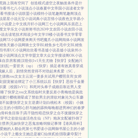
荒路上我有空间了
创造模式虚空之夜触发条件是什
你看书
七八小说
顶点小说
春夏中文
帝国小说
读者文学
看书
搜读小说
联盟小说
模特小说
笔趣阁
笔趣阁
顶点
说
星星小说
元宝小说
词典小说
言情小说
夜色文学
易小
美小说
爱上中文
残月轩小说网
三七小说网
风乐居
恋上
度文学
乐文小说
努努书坊
263中文
农田小说
农田小说
小说
去读笔
技术阅读
少年文学
19楼小说
香书文学
零零
说网
7Z小说网
爱来阁
天书吧
魔爪小说网
阅体小说网
发
L鲤鱼
天籁小说网
骑士文学
BL鲤鱼乡
七毛中文
BL鲤鱼
四书库
UC小说网
欣欣看书
圣墟小说
圣墟小说
泉州小
噬小说网
顶点文学
华盟文章
大众文学
搜读阁
OK小说
暴自弃
房客|糙汉
咬你|1v1
天生尤物【快穿】
女配她只
妇|乱
一妾皆夫（np）
（快穿）插足者
有效真香
穿成
我嫁人后，剧情突然变得不对劲起来
炙爱（SC，
之拯救rou文女主
云泥
一妻多夫试用户
樱照良宵|女师
安|甜宠
被迫绑定了小三系统以后【快穿】
恶役千金屡
炽夏［校园1vV1］
和死对头奉子成婚后
靠近男人变
给睡了
快穿之rou文系统
临时夫妻
反差小青梅
他是疯批
媳
蜜汁樱桃
潮晕
成了禁欲男主的泄欲对象
沦为公车
麝
媳不如妻
快穿之女主逆袭计划
白桃松木（校园）
小姨
公主的小情郎
心肝与她的舔狗
每晚都进男神们的春梦
伪骨科
鱼目珠子|高干
隐性暗恋
快穿之合不拢腿
快穿之
爱
穿书之欲欲仙途
活色生仙（NP）
炮灰女配被扑倒了
生惯养|兄妹
快穿之恶鬼攻略
饲狼记事簿
【港风骨科】
爱她的人都会死
第七书
爱读小说网
御书屋
公主的小娇
本小说
干上瘾
女主她总是被C|仙侠
贰拾|强取豪夺
梨汁