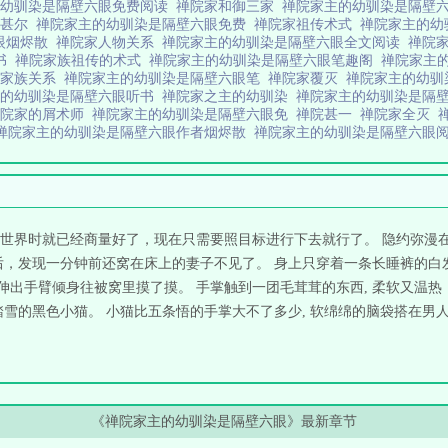
的幼驯染是隔壁六眼免费阅读
禅院家和御三家
禅院家主的幼驯染是隔壁
院甚尔
禅院家主的幼驯染是隔壁六眼免费
禅院家祖传术式
禅院家主的幼
眼烟烬散
禅院家人物关系
禅院家主的幼驯染是隔壁六眼全文阅读
禅院家
看书
禅院家族祖传的术式
禅院家主的幼驯染是隔壁六眼笔趣阁
禅院家主
院家族关系
禅院家主的幼驯染是隔壁六眼笔
禅院家覆灭
禅院家主的幼驯
主的幼驯染是隔壁六眼听书
禅院家之主的幼驯染
禅院家主的幼驯染是隔壁
禅院家的屑术师
禅院家主的幼驯染是隔壁六眼免
禅院甚一
禅院家全灭
禅院家主的幼驯染是隔壁六眼作者烟烬散
禅院家主的幼驯染是隔壁六眼
世界时就已经商量好了，现在只需要照目标进行下去就行了。 隐约弥漫在
后，发现一分钟前还窝在床上的妻子不见了。 身上只穿着一条长睡裤的白
上, 伸出手臂倾身往被窝里摸了摸。 手掌触到一团毛茸茸的东西, 柔软又温
雪的黑色小猫。 小猫比五条悟的手掌大不了多少, 软绵绵的脑袋搭在男人
《禅院家主的幼驯染是隔壁六眼》最新章节