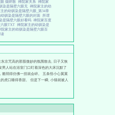
六眼 烟烬散
禅院家关系
禅院家
驯染是隔壁六眼无
禅院家主的幼
主的幼驯染是隔壁六眼_第34章
的幼驯染是隔壁六眼的封面
所谓
染是隔壁六眼好看吗
禅院家百度
六眼TXT
禅院家主的幼驯染是
禅院家主的幼驯染是隔壁六眼百
阅读
东京咒高的那股微妙的氛围散去, 日子又恢
发男人站在浴室门口盯着深色的大床沉默了
热，脆弱得仿佛一捏就会碎。 五条悟小心翼翼
的虎口睡得香甜。 但是下一瞬, 小猫就被人