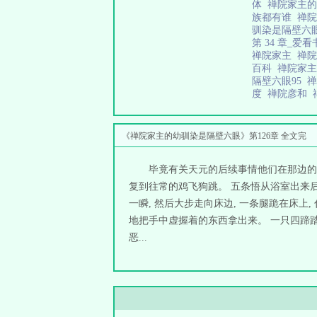
体
禅院家主
族都有谁
禅
驯染是隔壁六
第 34 章_爱
禅院家主
禅
百科
禅院家
隔壁六眼95
度
禅院彦和
《禅院家主的幼驯染是隔壁六眼》第126章 全文完
毕竟有关天元的后续事情他们在那边的
复到往常的鸡飞狗跳。 五条悟从浴室出来
一瞬, 然后大步走向床边, 一条腿跪在床
地把手中虚握着的东西拿出来。 一只四蹄踏
恶...