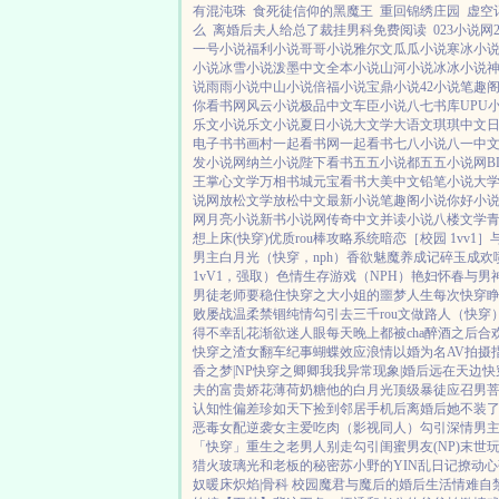
有混沌珠
食死徒信仰的黑魔王
重回锦绣庄园
虚空
么
离婚后夫人给总了裁挂男科免费阅读
023小说网
一号小说
福利小说
哥哥小说
雅尔文
瓜瓜小说
寒冰小
小说
冰雪小说
泼墨中文
全本小说
山河小说
冰冰小说
说
雨雨小说
中山小说
倍福小说
宝鼎小说
42小说
笔趣
你看书网
风云小说
极品中文
车臣小说
八七书库
UPU
乐文小说
乐文小说
夏日小说
大文学
大语文
琪琪中文
电子书
书画村
一起看书网
一起看书
七八小说
八一中
发小说网
纳兰小说
陛下看书
五五小说都
五五小说网
B
王
掌心文学
万相书城
元宝看书
大美中文
铅笔小说
大
说网
放松文学
放松中文
最新小说
笔趣阁小说
你好小
网
月亮小说
新书小说网
传奇中文
并读小说
八楼文学
想上床(快穿)
优质rou棒攻略系统
暗恋［校园 1vv1］
男主白月光（快穿，nph）
香欲
魅魔养成记
碎玉成欢
1vV1，强取）
色情生存游戏（NPH）
艳妇怀春
与男
男徒
老师要稳住
快穿之大小姐的噩梦人生
每次快穿睁
败屡战
温柔禁锢
纯情勾引
去三千rou文做路人（快穿
得不幸
乱花渐欲迷人眼
每天晚上都被cha
醉酒之后
合
快穿之渣女翻车纪事
蝴蝶效应
浪情
以婚为名
AV拍摄
香之梦|NP
快穿之卿卿我我
异常现象|婚后
远在天边
快
夫的富贵娇花
薄荷奶糖
他的白月光
顶级暴徒
应召男
认知性偏差
珍如天下
捡到邻居手机后
离婚后她不装
恶毒女配逆袭
女主爱吃肉
（影视同人）勾引深情男
「快穿」
重生之老男人别走
勾引闺蜜男友(NP)
末世
猎火
玻璃光
和老板的秘密
苏小野的YIN乱日记
撩动心
奴
暖床
炽焰|骨科 校园
魔君与魔后的婚后生活
情难自