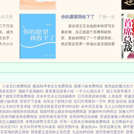
的医学硕
乱的佳人都要与您发生激烈的碰
走。可，
撞！当您看此书时，您会发现您就
王府去。
是这本书中的主人公！该书最大的
风冷月夜
你的愿望我收下了
千葱一沫
特点就...
[快穿]
三千万沈
原名宿主又在改剧本快穿写文
岛，成为
案好难，反正就是个苏爽韩娱快
左右手，
穿。姜如初绑定了一个愿望系统，
大大小小
然后暂定世界一穿成出道无望的爱
然让我去
豆练习生后她作为乐队主唱爆红世
恭喜你杀
界二穿成虚言症恋综女嘉宾后她出
奖励善功
圈了世界...
介
人皇玄幻免费阅读
极战秩序者全文免费阅读
甜蜜小妹免费阅读
食死徒的魔法实力
塔真实照片
酒娘子是酒曲吗
雾里看花原著介绍
一不小心就出名了
国士无双帝视天
倦了都毁灭吧免费阅读
庆余年言冰云沈姑娘番外
日月双悬是啥动物
人皇临世
穿越
蜜小妹简谱
双管齐下全集
你失信了剧情介绍
玄幻开局签到一万年
梦想 游乐场
甜
长公主的日常安卓版
洪荒混沌珠是否自带3000法则
余年庆言若海
主人公叫陈轩的医
居叔叔by很慌张在线阅读
我曾经那么接近幸福免费阅读
穿越80年代种田记
回春AP
元秒杀鸿蒙道体免费阅读
创世和虚无谁厉害
音雨和鸣活动攻略
穿成恶毒毒小师弟的
你怎么幽默回答
本尊的师尊又乖又甜
开局一元秒杀主神神格免费阅读
女王降临中女
你决定TXT
女主叫乔伊男主叫凌辰
暗区突围中金
夏油杰ykw
快穿远离主角
神不爱
年言若海的真正身份
我老婆正道高岭之花百度
九品仙种后续
虚空造物百度百科
甜美