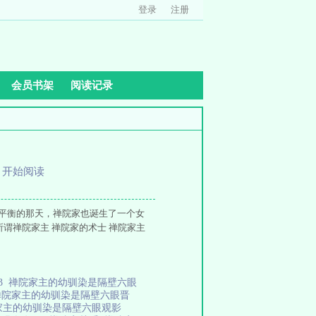
登录
注册
会员书架
阅读记录
、
开始阅读
界平衡的那天，禅院家也诞生了一个女
谓禅院家主 禅院家的术士 禅院家主
3
禅院家主的幼驯染是隔壁六眼
禅院家主的幼驯染是隔壁六眼晋
家主的幼驯染是隔壁六眼观影