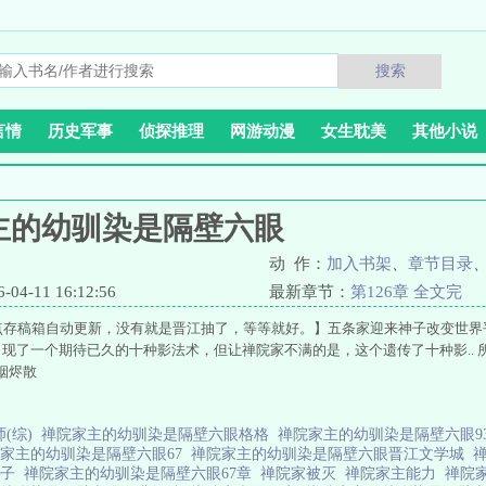
搜索
言情
历史军事
侦探推理
网游动漫
女生耽美
其他小说
主的幼驯染是隔壁六眼
动 作：
加入书架
、
章节目录
4-11 16:12:56
最新章节：
第126章 全文完
8点存稿箱自动更新，没有就是晋江抽了，等等就好。】五条家迎来神子改变世
现了一个期待已久的十种影法术，但让禅院家不满的是，这个遗传了十种影.. 所
烟烬散
(综)
禅院家主的幼驯染是隔壁六眼格格
禅院家主的幼驯染是隔壁六眼9
家主的幼驯染是隔壁六眼67
禅院家主的幼驯染是隔壁六眼晋江文学城
嫡子
禅院家主的幼驯染是隔壁六眼67章
禅院家被灭
禅院家主能力
禅院