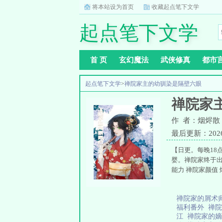
将本站设为首页
收藏起点笔下文学
起点笔下文学
首 页
玄幻魔法
武侠修真
都市
起点笔下文学
>
禅院家主的幼驯染是隔壁六眼
禅院家
作 者：烟烬散
最后更新：2026-0
【日更。每晚1
婴。禅院家终于出
能力 禅院家颜值 
禅院家的屑术师
福利番外
禅院
江
禅院家的