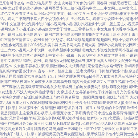
记原名叫什么名
本座的猫儿师尊
女主攻略错了对象的推荐
回春网
海贼忍者晋江
逃
263中文
22看书
穿越小说
00小说网
吾爱小说
三藏小说
看书中文
三三中文网
三四中文
恋上
说
红色文学
爱看文学
金瓜小说
3Q中文
中文小说
可心文学
王者小说
悟空追书
玛雅文学
免费
神话小说
九二书苑
四书库
六四小说
顶点小说
功夫小说
瓜瓜小说
青豆小说
骑士小说
笔趣小
阁
263中文
盗墓小说
免费小说
19楼小说
网阅小说
捏破小说
随梦小说
第一版主
爱去小说
完
小说网
笔趣子小说
乐趣小说
硝烟文学
君子博客
二五零书苑
笔下中文
九曲小说
香玲小说
深
日通小说网
无线小说网
速度小说网
广东小说网
读书网
笔趣阁V
文学A
富士康小说
富士康
文
91言情
爱言情
青豆小说网
天翼中文
悠悠小说
我去读
笔趣阁IO
笔趣阁W
搜读小说
葫芦小
L鲤鱼乡
老花生看书
007小说
大美书网
大美书网
大美书网
大美书网
8P小说
晨曦小说网
B
学士
三六六小说网
未来小说网
一夜书库
麒麟中文网
妙书阁
九九小说
耽美文学网
小说铺
四
说网
纳兰小说网
纳兰小说网
爱上中文
小子小说
布丁阅读
乡村小说
八戒文学网
子叶小说
吞
青青中文
看书站
晨曦小说网
小说酒吧
牧龙师
笔趣读
你男朋友下面真大
当H文女配开始自
与狐说
rou文女配不容易[快穿]
幸瘾|校园np
文火煨青梅|甜宠
爱意收集攻略
情深如兽
精养贵
喷泉|高NP
娇柔多汁|1vv1
盲冬（NP，替身上位，追妻火葬场）
传闻她鲜嫩多汁|快穿
当
神被迫同居后
靡靡宫春深
纵情（NP）
快穿之睡遍男神(nph)
兽医
入禽太深
禁忌沉沦
快穿
眼都在被PA
校园里的娇软美人
吹花嚼蕊
蹙蛾眉|古言
失贞|NP
虐文女主求生指南
予你心
）
天下谋妆|古言
满级绿茶穿成炮灰女配
穿成男主的炮灰前妻
勾引禁欲师尊
交易|校园NP
欢功法害人不浅
入禽太深
艳嫁录
暗引力
穿进兽人世界被各种吃干抹净
被白月光的爸爸
指南
快穿之睡了反派以后
伪装魔王与祭品勇者
屋檐下|校园
见微知著|弟妹
知与谁同|伪公
穿之J液收集之旅
女配她只想被渣
燥雨|校园
强行侵占|骨科/强制
白蛇夫君
温火|伪骨科
长
菩萨
【快穿】吃掉那只小白兔
酸甜|校园暗恋
课后补习（师生）
绿茶婊的上位
深闺淫情
长
了
就是要睡男主
这爱真恶心
极守夫德|甜宠
小兔子乖乖|青梅竹马
永远也会化雾
两情相厌|
主
极宠(兄妹骨科)
白羊|校园
漂亮少将O被军A灌满后
修仙修罗场 (NPH)
恋爱脑，但强制
玩物生存指南
月亮为证
城里侄女和乡下叔叔
除妖传|1vv1
碾碎芍药花|ABO 伪骨科兄妹
娇
弦|校园
她又娇又媚
将就|青梅竹马
离婚前一天和老公上床了
快穿之奇怪的xp又增加了
不
禁|小姨子×姐夫
（快穿）被狠狠疼爱的恶毒女配
渡她|快穿
床戏替身
书包小说网
骑士全