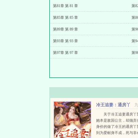
第81章 第 81 章
第8
第85章 第 85 章
第8
第89章 第 89 章
第9
第93章 第 93 章
第9
第97章 第 97 章
第9
冷王追妻：通房丫
鬟带球跑
关于冷王追妻通房丫
她本是敌国公主，却抛弃
身价的做了冷王的通房丫
到为爱献身不成，死与非