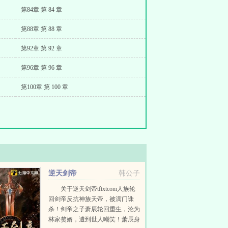
第84章 第 84 章
第88章 第 88 章
第92章 第 92 章
第96章 第 96 章
第100章 第 100 章
逆天剑帝
韩公子
关于逆天剑帝tftxtcom人族轮
回剑帝反抗神族天帝，被满门诛
杀！剑帝之子萧辰轮回重生，沦为
林家赘婿，遭到世人嘲笑！萧辰身