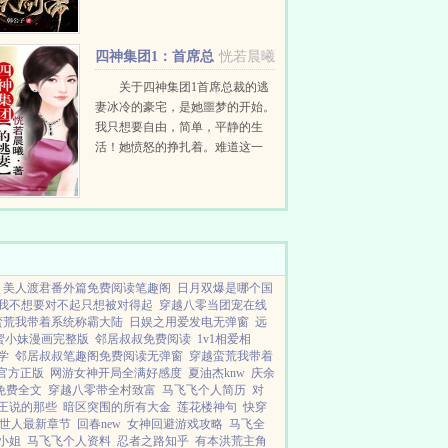
怀剑帝传承，融合神灵树，一步一
个脚印，377la重新杀回天界，铸
就不朽传奇！神灵树吸收天地万
四神集团1：首席总
恍若晨曦
物...
裁的逃妻
关于四神集团1首席总裁的逃
妻冰冷的豪宅，是她噩梦的开始。
我只想要自由，简单，平静的生
活！她愤怒的挣扎着。难道这一
生，她都摆脱不掉吗？冷少辰，如
果你死，可以换回我的自由，那么
我就让你不得好死。可是，誓言终
究无法实...
美人渡君番外篇免费阅读笔趣阁
日月双爆是哪个国
我不想要对不起只想被对得起
穿越八零当团宠在线
蛮荒我带着系统称霸大陆
日娱之用爱发电无弹窗
远
蜜小妹漫画完整版
邻居叔叔免费阅读
1v1相爱相
学
邻居叔叔笔趣阁免费阅读无弹窗
穿越蛮荒我带着
P官方正版
网游女神开局全满好感度
夏油杰knw
庆余
免费全文
穿越八零带全村致富
马飞飞个人简历
对
王说的那些
暗区突围的所有大金
莲花楼神句
快穿
世人最新章节
回春new
女神回避游戏攻略
马飞全
小姐
马飞飞个人资料
忍者之路知乎
有本洪荒主角