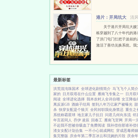
来，她变成了来自于现代
士，药箱在手，天下任我
她却怎么也走不出冷王的
港片：开局坑大
清
当她有一日终...
嫂三千万
关于港片开局坑大嫂
栋穿越到了八十年代的港
了洪门屯门扛把子波叔的
激活了善功兑换系统。我
也是一个帮派头目，你竟
做善事，简直岂有此理。
死东兴乌鸦，救活众生，
100...
最新标签
洪荒混沌珠国术
全球进化剧情简介
马飞飞个人简
家的
日月双塔在什么位置
雁南飞专集之一
日月双
阅读
全球进化选择
我本农村人全诗自嘲
女王降临
离反派GB
酒娘子结局
签到八年万亿家产被曝光
甜
杀
快穿女配是个狼灭
全民转职我化身禁忌
重生之
系统称霸星球
地主家儿子抗日
问君几何向东流
邻
年言若同人
乔伊 凌辰
回春工
雁南飞官网
开局一
不起我不想被你吸血了免费阅读
我补偿你那谁补偿
渣女女配计划合集
一不小心就成网红
穿成恶毒师娘
集完整版
庆余年第二季言冰云和沈婉的片段
庆余