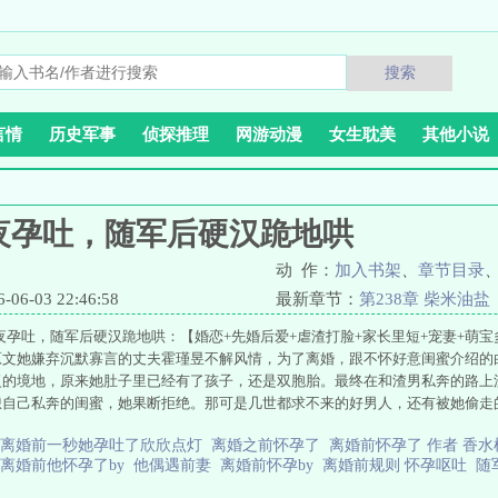
搜索
言情
历史军事
侦探推理
网游动漫
女生耽美
其他小说
夜孕吐，随军后硬汉跪地哄
动 作：
加入书架
、
章节目录
6-03 22:46:58
最新章节：
第238章 柴米油盐
夜孕吐，随军后硬汉跪地哄：【婚恋+先婚后爱+虐渣打脸+家长里短+宠妻+萌
原文她嫌弃沉默寡言的丈夫霍瑾昱不解风情，为了离婚，跟不怀好意闺蜜介绍的
复的境地，原来她肚子里已经有了孩子，还是双胞胎。最终在和渣男私奔的路上
恿自己私奔的闺蜜，她果断拒绝。那可是几世都求不来的好男人，还有被她偷走
斓一咬牙就不走，反正她只剩下这个男人了。“我不管，反正肚子里的崽崽就等着
离婚前一秒她孕吐了欣欣点灯
离婚之前怀孕了
离婚前怀孕了 作者 香
了孩子？你简直是欺人太甚！”姜云斓：……！！！原来这个男人误会了她。“
离婚前他怀孕了by
他偶遇前妻
离婚前怀孕by
离婚前规则 怀孕呕吐
随
没等来霍瑾昱的离婚文件，却来了一纸随军通知。很快，霍瑾昱看着跟自己一模
冷的男人，回家却成了妻宝男。小嘴抹了蜜一样，天天求着要亲亲。先婚后爱的