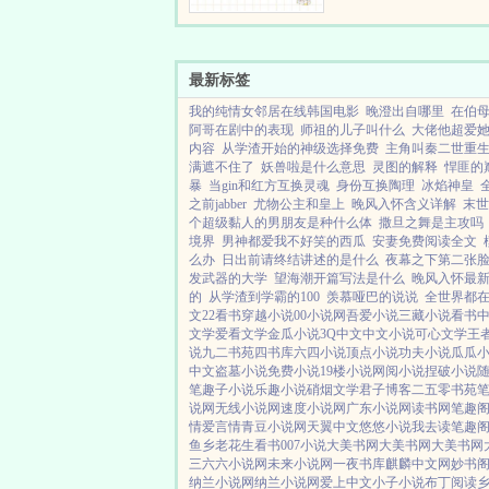
家业，假少爷凄凉死去。
凄凉死去...
最新标签
我的纯情女邻居在线韩国电影
晚澄出自哪里
在伯
阿哥在剧中的表现
师祖的儿子叫什么
大佬他超爱
内容
从学渣开始的神级选择免费
主角叫秦二世重
满遮不住了
妖兽啦是什么意思
灵图的解释
悍匪的
暴
当gin和红方互换灵魂
身份互换陶理
冰焰神皇
之前jabber
尤物公主和皇上
晚风入怀含义详解
末世
个超级黏人的男朋友是种什么体
撒旦之舞是主攻吗
境界
男神都爱我不好笑的西瓜
安妻免费阅读全文
么办
日出前请终结讲述的是什么
夜幕之下第二张
发武器的大学
望海潮开篇写法是什么
晚风入怀最
的
从学渣到学霸的100
羡慕哑巴的说说
全世界都
文
22看书
穿越小说
00小说网
吾爱小说
三藏小说
看书
文学
爱看文学
金瓜小说
3Q中文
中文小说
可心文学
王
说
九二书苑
四书库
六四小说
顶点小说
功夫小说
瓜瓜
中文
盗墓小说
免费小说
19楼小说
网阅小说
捏破小说
笔趣子小说
乐趣小说
硝烟文学
君子博客
二五零书苑
说网
无线小说网
速度小说网
广东小说网
读书网
笔趣阁
情
爱言情
青豆小说网
天翼中文
悠悠小说
我去读
笔趣阁
鱼乡
老花生看书
007小说
大美书网
大美书网
大美书网
三六六小说网
未来小说网
一夜书库
麒麟中文网
妙书
纳兰小说网
纳兰小说网
爱上中文
小子小说
布丁阅读