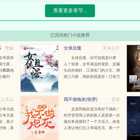
查看更多章节...
已完结热门小说推荐
爷
梵缺
女侠且慢
关关公子
矩爷我等
女侠且慢，你可知我是什麽
寝七夜，
人？知道，女帝身边的宠臣，反贼
轻飘飘地
头目的相好，江湖名门的少主。脚
小脸纠
踏三只船，我砍的就是你！已有万
点头了。
订完本作品世子很凶仙子很凶，质
七夜完事
量人品皆可保证，有兴趣的读者可
手问要休
以先看老书。...
远上天山
我不做炮灰[快穿]
玄音
少爷大战
反派和炮灰是没有好下场的！
少爷天真
时空管理局上班的新人裴彦第一次
业，真少
做任务就接到了一个大活儿，改造
时候，真
人渣让他们过上幸福生活。第一个
最终继承
世界啃老的学霸，谁能想到学生时