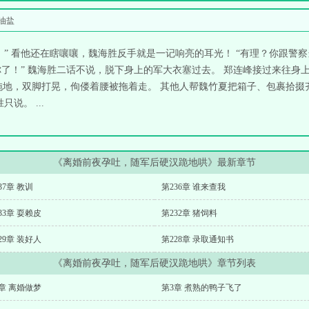
前夜孕吐，随军后硬汉跪地哄
油盐
” 看他还在瞎嚷嚷，魏海胜反手就是一记响亮的耳光！ “有理？你跟警察当
你了！” 魏海胜二话不说，脱下身上的军大衣塞过去。 郑连峰接过来往身
拖地，双脚打晃，佝偻着腰被拖着走。 其他人帮魏竹夏把箱子、包裹拾掇
说。 ...
《离婚前夜孕吐，随军后硬汉跪地哄》最新章节
37章 教训
第236章 谁来查我
33章 耍赖皮
第232章 猪饲料
29章 装好人
第228章 录取通知书
《离婚前夜孕吐，随军后硬汉跪地哄》章节列表
章 离婚做梦
第3章 煮熟的鸭子飞了