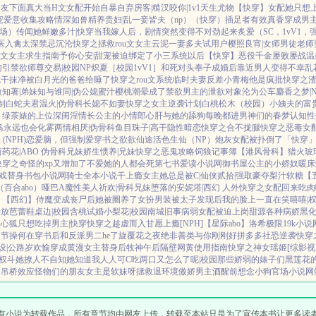
朋友下面真大
当H文女配开始自暴自弃
房客|糙汉
咬你|1v1
天生尤物【快穿】
女配她只想上
宠
爱意收集攻略
情深如兽
精养贵妇|乱
一妾皆夫（np）
（快穿）插足者
有效真香
穿成男主
场）
传闻她鲜嫩多汁|快穿
当我嫁人后，剧情突然变得不对劲起来
炙爱（SC，1vV1，
医
入禽太深
禁忌沉沦
快穿之拯救rou文女主
云泥
一妻多夫试用户
樱照良宵|女师男徒
老师
文女主求生指南
予你心安|甜宠
被迫绑定了小三系统以后【快穿】
恶役千金屡败屡战
温
勾引禁欲师尊
交易|校园NP
炽夏［校园1vV1］
和死对头奉子成婚后
靠近男人变得不幸
乱
吃干抹净
被白月光的爸爸给睡了
快穿之rou文系统
临时夫妻
反差小青梅
他是疯批
快穿之
微知著|弟妹
知与谁同|伪公媳
蜜汁樱桃
潮晕
成了禁欲男主的泄欲对象
沦为公车
麝香之梦|N
制
白蛇夫君
温火|伪骨科
长媳不如妻
快穿之女主逆袭计划
白桃松木（校园）
小姨夫的富
）
绿茶婊的上位
深闺淫情
长公主的小情郎
心肝与她的舔狗
每晚都进男神们的春梦
认知性
马
永远也会化雾
两情相厌|伪骨科
鱼目珠子|高干
隐性暗恋
快穿之合不拢腿
快穿之恶毒女
(NPH)
恋爱脑，但强制爱
穿书之欲欲仙途
活色生仙（NP）
炮灰女配被扑倒了「快穿
药花|ABO 伪骨科兄妹
娇生惯养|兄妹
快穿之恶鬼攻略
饲狼记事簿
【港风骨科】猎火
玻
快穿之奇怪的xp又增加了
不爱她的人都会死
第七书
爱读小说网
御书屋
公主的小娇奴
暖床
戏替身
书包小说网
骑士全本小说
干上瘾
女主她总是被C|仙侠
贰拾|强取豪夺
梨汁软糖
【
（百合abo）哑巴A
魔性美人
祈欢|骨科兄妹
堕落的安妮塔|西幻 人外
快穿之女配回来吃肉
！
【西幻】侍魔
变成丧尸后她被圈养了
女扮男装被太子发现后
我的脸上一直在笑嘻嘻|
待放
芭蕾鞋
桌边|校园
含桃
试婚
小梨花|校园
南城旧事
病弱女配被迫上岗
甜源
各种病娇黑
黑心狐只想吃掉男主|快穿
快穿之趁虚而入
甘愿上瘾[NPH]
【星际abo】洛希极限
19k小说
】节操何在
穿书后和反派男二he了
旋覆花之夜
绝非善类
与你刚刚好
拼多多社恐逆袭
快穿
设|公路
岁欢愉
穿成黄漫女主替身后
牧神午后
隔壁网黄使用指南
快穿之神女瑶姬
[综影
市权斗
她撩人不自知
她知道我人人可C
吃两口又怎么了呢|校园
那些娇弱的婊子们
黑莲花
姻
吊桥效应
怪物们的朋友
女主是软妹呀
拯救退环境傲娇男主
酒醒前想念小狗
官场小说
网
有小说为转载作品，所有章节均由网友上传，转载至本站只是为了宣传本书让更多读