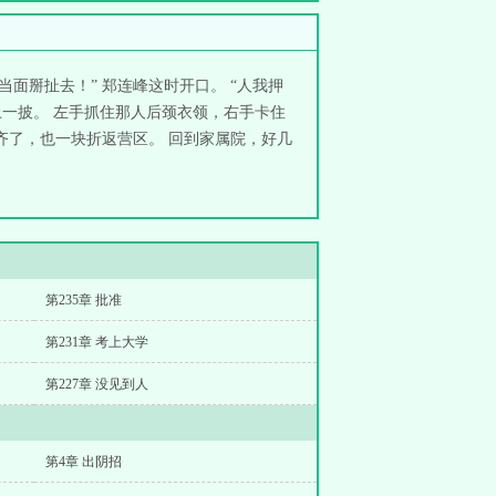
面掰扯去！” 郑连峰这时开口。 “人我押
上一披。 左手抓住那人后颈衣领，右手卡住
齐了，也一块折返营区。 回到家属院，好几
第235章 批准
第231章 考上大学
第227章 没见到人
第4章 出阴招