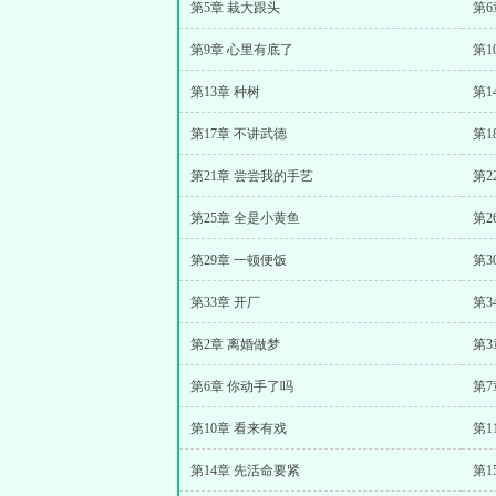
第5章 栽大跟头
第6
第9章 心里有底了
第1
第13章 种树
第1
第17章 不讲武德
第1
第21章 尝尝我的手艺
第2
第25章 全是小黄鱼
第2
第29章 一顿便饭
第3
第33章 开厂
第3
第2章 离婚做梦
第
第6章 你动手了吗
第7
第10章 看来有戏
第1
第14章 先活命要紧
第1