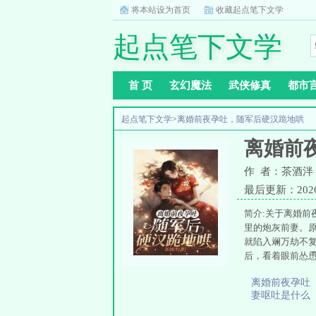
将本站设为首页
收藏起点笔下文学
起点笔下文学
首 页
玄幻魔法
武侠修真
都市
起点笔下文学
>
离婚前夜孕吐，随军后硬汉跪地哄
离婚前
作 者：茶酒泮
最后更新：2026-0
简介:关于离婚前
里的炮灰前妻。
就陷入斓万劫不
后，看着眼前怂
还没反悔，姜云
离婚前夜孕吐
切齿：“你还怀上
妻呕吐是什么
你跟他说。”还
防。这个对外高