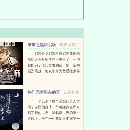
末世之黑暗召唤
晓夜圆舞曲
师
召唤骨龙召唤巫妖召唤死神的
黑暗大召唤师李佳玉重生了，一切
都回到了末日爆发的前一刻！空间
剧烈震荡，地表裂开无数通往虫界
深渊界的缝隙，顷刻之间，虫族尸
族的汪洋大军席卷地球，人类文明
岌岌可危，生死一线！心灵尚未被
热门元素男主的哥
遗风忆醉
污...
谭日常
一个反杀了两个系统的男人拿
回了自己的身体，带着随身仓库来
到了新的世界。降临新世界的第一
天晚上，他在一处墓地里围观了一
场踹飞棺材板的LIVE，一只惨白