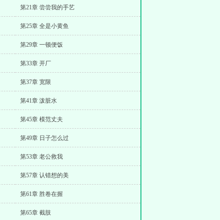
第21章 尝尝我的手艺
第25章 全是小黄鱼
第29章 一顿便饭
第33章 开厂
第37章 宽限
第41章 泼脏水
第45章 模范丈夫
第49章 日子怎么过
第53章 老公救我
第57章 认错想的美
第61章 胜卷在握
第65章 截肢