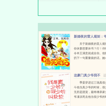
新婚夜的雷人规矩：
我等你休妻
关于新婚夜的雷人规
你休妻想要休书？行！侍
令本王满意就成全你。他
扔下一句重量级的话。她
结，扭着小手帕一咬牙，
于是，锁门，落窗。七日
后，她爬不起来却伸出小
这豪门真少爷我不
书，不料，本王...
当了[娱乐圈]
季晏穿进过三场真假
斗他当真少爷的时候，假
无邪是团宠，最终继承家
爷凄凉死去他当假少爷的
少爷自强不息人人崇拜，