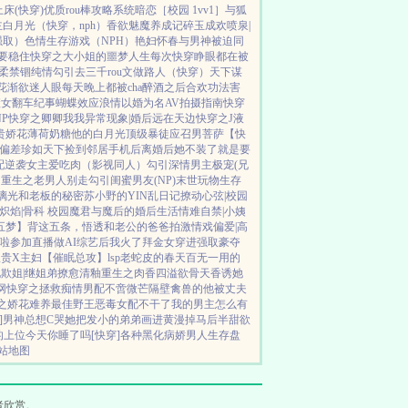
床(快穿)
优质rou棒攻略系统
暗恋［校园 1vv1］
与狐
白月光（快穿，nph）
香欲
魅魔养成记
碎玉成欢
喷泉|
强取）
色情生存游戏（NPH）
艳妇怀春
与男神被迫同
要稳住
快穿之大小姐的噩梦人生
每次快穿睁眼都在被
柔禁锢
纯情勾引
去三千rou文做路人（快穿）
天下谋
花渐欲迷人眼
每天晚上都被cha
醉酒之后
合欢功法害
渣女翻车纪事
蝴蝶效应
浪情
以婚为名
AV拍摄指南
快穿
P
快穿之卿卿我我
异常现象|婚后
远在天边
快穿之J液
贵娇花
薄荷奶糖
他的白月光
顶级暴徒
应召男菩萨
【快
偏差
珍如天下
捡到邻居手机后
离婚后她不装了
就是要
配逆袭
女主爱吃肉
（影视同人）勾引深情男主
极宠(兄
」
重生之老男人别走
勾引闺蜜男友(NP)
末世玩物生存
璃光
和老板的秘密
苏小野的YIN乱日记
撩动心弦|校园
炽焰|骨科 校园
魔君与魔后的婚后生活
情难自禁|小姨
五梦】背这五条，悟透
和老公的爸爸拍激情戏
偏爱|高
啦
参加直播做AI综艺后我火了
拜金女穿进强取豪夺
权贵X主妇
【催眠总攻】lsp老蛇皮的春天
百无一用的
化
欺姐|继姐弟
撩愈
清釉
重生之肉香四溢
欲骨天香
诱她
网
快穿之拯救痴情男配
不啻微芒
隔壁禽兽的他
被丈夫
之娇花难养
最佳野王
恶毒女配不干了
我的男主怎么有
视]男神总想C哭她
把发小的弟弟画进黄漫掉马后
半甜欲
的上位
今天你睡了吗[快穿]
各种黑化病娇男
人生存盘
站地图
者欣赏。