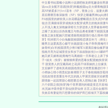
中文
看书站
晨曦小说网
小说酒吧
牧龙师
笔趣读
你男
说
rou文女配不容易[快穿]
幸瘾|校园np
文火煨青梅|甜
高NP
娇柔多汁|1vv1
盲冬（NP，替身上位，追妻火葬
居后
靡靡宫春深
纵情（NP）
快穿之睡遍男神(nph)
兽
PA
校园里的娇软美人
吹花嚼蕊
蹙蛾眉|古言
失贞|NP
虐
妆|古言
满级绿茶穿成炮灰女配
穿成男主的炮灰前妻
人不浅
入禽太深
艳嫁录
暗引力
穿进兽人世界被各种
之睡了反派以后
伪装魔王与祭品勇者
屋檐下|校园
见
收集之旅
女配她只想被渣
燥雨|校园
强行侵占|骨科/强
穿】吃掉那只小白兔
酸甜|校园暗恋
课后补习（师生
睡男主
这爱真恶心
极守夫德|甜宠
小兔子乖乖|青梅竹
妹骨科)
白羊|校园
漂亮少将O被军A灌满后
修仙修罗场 
指南
月亮为证
城里侄女和乡下叔叔
除妖传|1vv1
碾碎芍
她又娇又媚
将就|青梅竹马
离婚前一天和老公上床了
子×姐夫
（快穿）被狠狠疼爱的恶毒女配
渡她|快穿
床
干 甜宠
兽人的宝藏
高岭之花|高干
绿茶婊的上位
缘浅
文后躺平了
虚有其表|校园
色情女大绝赞直播进行中
小师妹
心情小雨
贵妃奴
春潮
双子太子
春枝嫋嫋
含苞
沦陷
友情变质
重生年代文的路人甲
展宫眉
袚灾祛秽
跟情敌一起囚禁
甜心都想要
总有人想独占她
【快穿
六个
炽阳之痕
[快穿]每个世界遇到的都是变态
天造地
水|兄妹
冲喜侍妾
不羡仙|快穿仙侠 古言
上流社会|都
失效后
有妻徒刑
只想要你的保护而已
权倾天下
荔枝
本站所