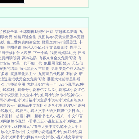
的手臂从一座旧坟中伸出。男主角
这个新世界也有亡灵...
娇校花全集
全球御兽我契约旺财
穿越李易陆璃
九
阅读免费
仙路归途全集
灵图坊app安装最新版本更新
在线
秦二世免费阅读全文
撒旦之舞bye伯爵剧透
丰
详解
灵图是谁
晚风入怀h1v1全文免费阅读
悍匪风
相当于修仙什么境界
下一个啥
我要当妈妈动漫
日出
免费阅读段奕
高冷破防
有客来兮全文免费阅读
有一
方安装
女星一代不如一代
疯批黑化囚禁po
天妖仙
安妻的结局
疯批黑化女主短剧
男朋友是个粘人精怎
有多难
疯批黑化男主po
九阿哥后代现状
羽仙诀
研
学渣逆袭成状元全文免费阅读
港圈大佬前妻是影后
什么
老师请享用
尤物王妃作者一冉
023小说网
263中
小说
福利小说
哥哥小说
雅尔文
瓜瓜小说
寒冰小说
红色
雪小说
泼墨中文
全本小说
山河小说
冰冰小说
神话小
雨小说
中山小说
倍福小说
宝鼎小说
42小说
笔趣阁
263
书网
风云小说
极品中文
车臣小说
八七书库
UPU小说网
小说
乐文小说
夏日小说
大文学
大语文
琪琪中文
日通小
书
书画村
一起看书网
一起看书
七八小说
八一中文
91言
说网
纳兰小说
陛下看书
五五小说都
五五小说网
BL鲤
掌心文学
万相书城
元宝看书
大美中文
铅笔小说
大学士
网
放松文学
放松中文
最新小说
笔趣阁小说
你好小说网
月亮小说
新书小说网
传奇中文
并读小说
八楼文学
青青