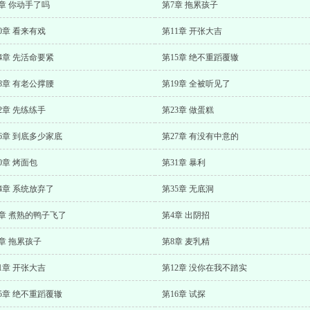
章 你动手了吗
第7章 拖累孩子
0章 看来有戏
第11章 开张大吉
4章 先活命要紧
第15章 绝不重蹈覆辙
8章 有老公撑腰
第19章 全被听见了
2章 先练练手
第23章 做蛋糕
6章 到底多少家底
第27章 有没有中意的
0章 烤面包
第31章 暴利
4章 系统放弃了
第35章 无底洞
3章 煮熟的鸭子飞了
第4章 出阴招
章 拖累孩子
第8章 麦乳精
1章 开张大吉
第12章 没你在我不踏实
5章 绝不重蹈覆辙
第16章 试探