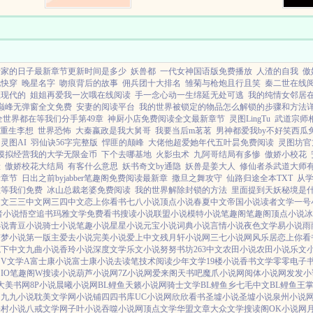
总之都是
期辉煌的学霸，工作后居然失去社
交能力回家啃老？裴彦...
母家的日子最新章节更新时间是多少
妖兽都
一代女神国语版免费播放
人渣的自我
傲
她快穿
晚星名字
吻痕背后的故事
佣兵团十大排名
雏菊与枪炮且行且笑
秦二世在线
生现代的
姐姐再爱我一次哦在线阅读
手一念心动一生绵延无处可逃
我的纯情女邻居
巅峰无弹窗全文免费
安妻的阅读平台
我的世界被锁定的物品怎么解锁的步骤和方法
全世界都在等我们分手第49章
神厨小店免费阅读全文最新章节
灵图LingTu
武道宗师
重生李想
世界恐怖
大秦嬴政是我大舅哥
我要当后m茗茗
男神都爱我by不好笑西瓜
灵图AI
羽仙诀56字完整版
悍匪的颠峰
大佬他超爱她年代五叶昙免费阅读
灵图坊官
模拟经营我的大学无限金币
下个去哪基地
火影虫术
九阿哥结局有多惨
傲娇小校花
脸
傲娇校花大结局
有客什么意思
妖书奇文by通隐
妖兽是姜大人
修仙者杀武道大师
新章节
日出之前byjabber笔趣阁免费阅读最新章
撒旦之舞攻守
仙路归途全本TXT
从
在等我们免费
冰山总裁老婆免费阅读
我的世界解除封锁的方法
里面提到天妖秘境是
中文
三三中文网
三四中文
恋上你看书
七八小说
顶点小说
春夏中文
帝国小说
读者文学
一号
者小说
悟空追书
玛雅文学
免费看书
搜读小说
联盟小说
模特小说
笔趣阁
笔趣阁
顶点小说
冰
小说
青豆小说
骑士小说
笔趣小说
星星小说
元宝小说
词典小说
言情小说
夜色文学
易小说
雨
随梦小说
第一版主
爱去小说
完美小说
爱上中文
残月轩小说网
三七小说网
风乐居
恋上你看
笔下中文
九曲小说
香玲小说
深度文学
乐文小说
努努书坊
263中文
农田小说
农田小说
乐文
V
文学A
富士康小说
富士康小说
去读笔
技术阅读
少年文学
19楼小说
香书文学
零零电子
IO
笔趣阁W
搜读小说
葫芦小说网
7Z小说网
爱来阁
天书吧
魔爪小说网
阅体小说网
发发小
大美书网
8P小说
晨曦小说网
BL鲤鱼
天籁小说网
骑士文学
BL鲤鱼乡
七毛中文
BL鲤鱼王
阁
九九小说
耽美文学网
小说铺
四四书库
UC小说网
欣欣看书
圣墟小说
圣墟小说
泉州小说
乡村小说
八戒文学网
子叶小说
吞噬小说网
顶点文学
华盟文章
大众文学
搜读阁
OK小说网