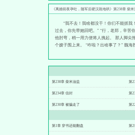
的日常事！ 离婚
《离婚前夜孕吐，随军后硬汉跪地哄》第238章 柴米
“我不去！我啥都没干！你们不能抓我！
过去，你先带她回吧。” “行，老郑，辛苦
他肘弯，稍一用力便将人拽起。 那人脚尖
个嫂子围上来。 “咋啦？出啥事了？” 魏海胜只
第238章 柴米油盐
第2
第234章 信封
第2
第230章 被骗走了
第2
第1章 穿书还能翻盘
第2