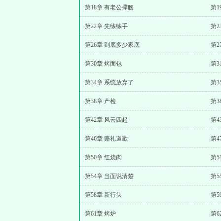
第18章 有老公撑腰
第1
第22章 先练练手
第2
第26章 到底多少家底
第2
第30章 烤面包
第3
第34章 系统放弃了
第3
第38章 产检
第3
第42章 风云四起
第4
第46章 赔礼道歉
第4
第50章 红烧肉
第5
第54章 当面说清楚
第5
第58章 新行头
第5
第61章 烤炉
第6