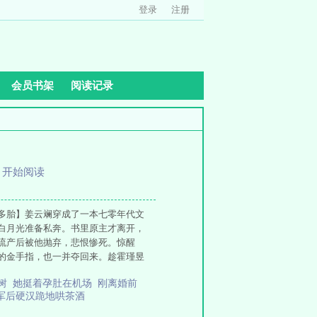
登录
注册
会员书架
阅读记录
、
开始阅读
宝多胎】姜云斓穿成了一本七零年代文
白月光准备私奔。书里原主才离开，
流产后被他抛弃，悲恨惨死。惊醒
的金手指，也一并夺回来。趁霍瑾昱
你养活！”捏紧了拳头的霍瑾昱咬牙
水树
她挺着孕肚在机场
刚离婚前
既然你不信我，那就等你的两个崽落地
军后硬汉跪地哄茶酒
一样的两个缩小版，打脸来得猝不及
故事。小院里的家长里短。多胎养崽