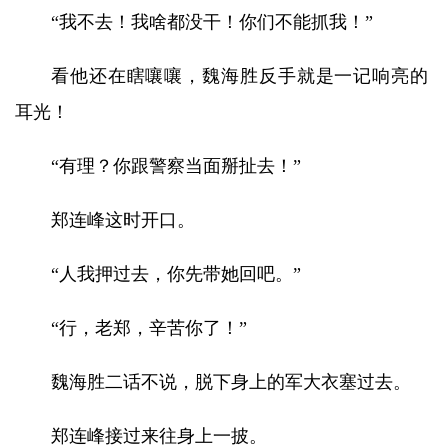
“我不去！我啥都没干！你们不能抓我！”
看他还在瞎嚷嚷，魏海胜反手就是一记响亮的
耳光！
“有理？你跟警察当面掰扯去！”
郑连峰这时开口。
“人我押过去，你先带她回吧。”
“行，老郑，辛苦你了！”
魏海胜二话不说，脱下身上的军大衣塞过去。
郑连峰接过来往身上一披。