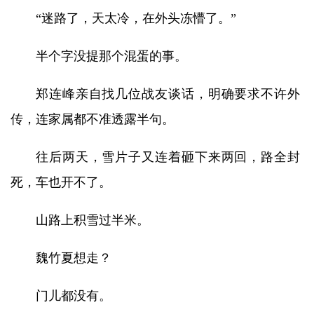
“迷路了，天太冷，在外头冻懵了。”
半个字没提那个混蛋的事。
郑连峰亲自找几位战友谈话，明确要求不许外
传，连家属都不准透露半句。
往后两天，雪片子又连着砸下来两回，路全封
死，车也开不了。
山路上积雪过半米。
魏竹夏想走？
门儿都没有。