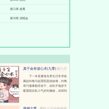
第52章 迷离
第56章 演唱会
真千金有读心术[九零]
胡六月
下一本直播海岛养生日常求收
藏赵向晚与赵晨阳是姐妹俩，向晚
乖巧懂事勤劳肯干，却吃不饱穿不
暖晨阳自私小气好吃懒做，却得到
父母偏爱。村里人都摇头造孽哦，
这么偏心！意外被雷劈，赵向晚有
了读心...
穿越六零
爱吃土豆丝的南南