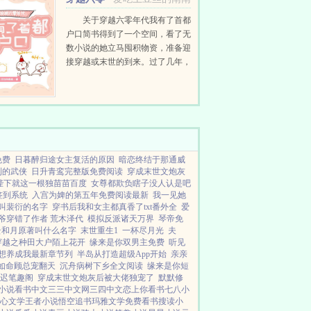
年代：我有了首都户口
关于穿越六零年代我有了首都
户口简书得到了一个空间，看了无
数小说的她立马囤积物资，准备迎
接穿越或末世的到来。过了几年，
简书都已经忘了这个念头以后，没
想到一觉醒来就换了时空。穿越到
1968年，虽然是个孤女但家产丰
厚，没有极...
免费
日暮醉归途女主复活的原因
暗恋终结于那通威
到的武侠
日升青鸾完整版免费阅读
穿成末世文炮灰
陛下就这一根独苗苗百度
女尊都欺负瞎子没人认是吧
签到系统
入宫为婢的第五年免费阅读最新
我一见她
叫裴衍的名字
穿书后我和女主都真香了txt番外全
爱
爷穿错了作者 荒木泽代
模拟反派诸天万界
琴帝免
云和月原著叫什么名字
末世重生1
一杯尽月光
夫
穿越之种田大户陌上花开
缘来是你双男主免费
听见
想养成我最新章节列
半岛从打造超级App开始
亲亲
如命顾总宠翻天
沉舟病树下乡全文阅读
缘来是你短
迟迟笔趣阁
穿成末世文炮灰后被大佬独宠了
默默修
小说
看书中文
三三中文网
三四中文
恋上你看书
七八小
心文学
王者小说
悟空追书
玛雅文学
免费看书
搜读小