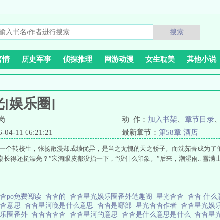
搜索
言情
历史军事
侦探推理
网游动漫
女生耽美
其他小说
[娱乐圈]
岗
动 作：
加入书架
、
章节目录
4-11 06:21:21
最新章节：
第58章 酒店
了一个转校生，张扬散漫却成绩优异，是当之无愧的天之骄子。而沈茹菁成为了
桌长得还挺漂亮？”宋洵眼皮都没抬一下，“没什么印象。”后来，潮湿雨.. 雪满
杳po免费阅读
杳杳的
杳杳星光娱乐圈番外笔趣阁
星光杳杳
杳杳 什
杳杳意思
杳杳星河晚是什么意思
杳杳是哪部
星光杳杳作者
杳杳星光娱
娱乐圈番外
杳杳杳杳杳
杳杳星河的意思
杳杳是什么意思是什么
杳杳星