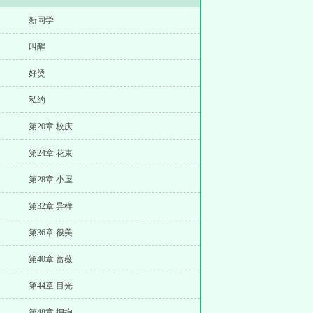
新同学
叫醒
好烫
私约
第20章 校庆
第24章 花束
第28章 小屋
第32章 异样
第36章 很美
第40章 蔷薇
第44章 目光
第48章 拥抱