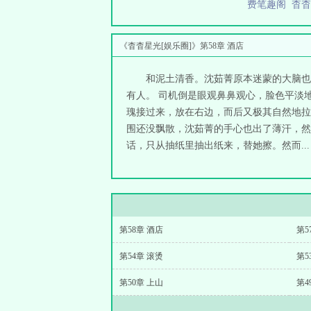
费笔趣阁
杳
《杳杳星光[娱乐圈]》第58章 酒店
和泥土清香。沈茹菁原本迷蒙的大脑也
有人。 司机倒是眼观鼻鼻观心，脸色平淡
瑰接过来，放在右边，而后又极其自然地拉
围还没飘散，沈茹菁的手心也出了薄汗，然
话，只从抽纸里抽出纸来，替她擦。然而...
第58章 酒店
第5
第54章 滚烫
第5
第50章 上山
第4