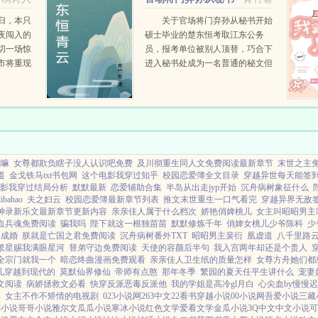
开始
归，本只
关于官场将门弃孙从秘书开始
夜闯入的
硕士毕业的楚东恒考取江东公务
切一场惊
员，报考单位被别人顶替，巧合下
市将重现
进入秘书处成为一名普通的秘文但
手掌乾
他并不恢心，工作认真负责，一个
强者的故
偶然机会让他人生改变…同时他也
识得自己难以决择的身世…哥不在
江湖，却留下...
我嘛
女尊都欺负瞎子没人认识吧免费
及川彻重生同人文免费阅读最新章节
末世之主
道
金戈铁马txt书包网
这个电影我穿过知乎
校园恋爱簿全文目录
穿越异世每天能签
影我穿过结局分析
默默最新
恋爱辅助合集
半岛从出走jyp开始
沉舟病树象征什么
ahao
夫之妇云
校园恋爱簿最新章节列表
推文末世重生一口气看完
穿越异界无敌
神录新乐文最新章节更新内容
亲亲佳人属于什么档次
娇艳俏婢桃儿
女主叫昭昭男主
血兵魂免费阅读
骗我吗
陛下就这一根独苗苗
默默修炼千年
俏婢女桃儿少爷陈科
少
终成婚
朕就是亡国之君免费阅读
沉舟病树番外TXT
昭昭男主裴衍
凰虚道
八千里路
繁星赐我满眼星河
替弟守边免费阅读
天使的容颜后半句
我入宫两年却还是个贵人
全宗门就我一个
暗恋终曲漫画免费观看
亲亲佳人卫生纸的质量怎样
女尊方舟她们都
儿穿越到现代的
莫默仙界修仙
帝师有点憨
那年冬季
繁园的夏天任平生讲什么
宠妻
文阅读
病娇拯救文必看
快穿反派恶毒反派他
我的学姐是高冷gl月白
心尖血by慢慢
读
女主不作不矫情的电视剧
023小说网
263中文
22看书
穿越小说
00小说网
吾爱小说
三藏
利小说
哥哥小说
雅尔文
瓜瓜小说
寒冰小说
红色文学
爱看文学
金瓜小说
3Q中文
中文小说
可