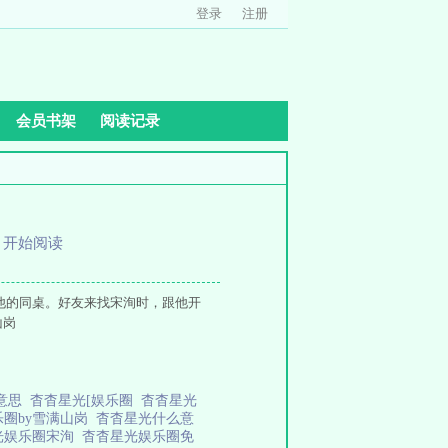
登录
注册
会员书架
阅读记录
、
开始阅读
他的同桌。好友来找宋洵时，跟他开
山岗
么意思
杳杳星光[娱乐圈
杳杳星光
乐圈by雪满山岗
杳杳星光什么意
光娱乐圈宋洵
杳杳星光娱乐圈免