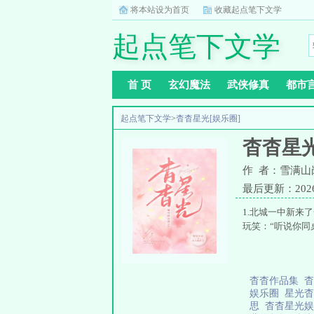
将本站设为首页
收藏起点笔下文学
起点笔下文学
首 页
玄幻魔法
武侠修真
都市
起点笔下文学
>
杳杳星光[娱乐圈]
杳杳星光
作 者：雪满山
最后更新：2026-0
1.北城一中新来
玩笑：“听说你同
杳杳作品集
杳
娱乐圈
星光
思
杳杳星光