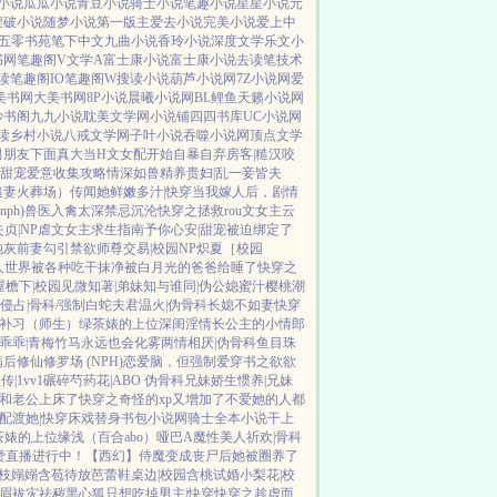
小说
瓜瓜小说
青豆小说
骑士小说
笔趣小说
星星小说
元
捏破小说
随梦小说
第一版主
爱去小说
完美小说
爱上中
五零书苑
笔下中文
九曲小说
香玲小说
深度文学
乐文小
书网
笔趣阁V
文学A
富士康小说
富士康小说
去读笔
技术
读
笔趣阁IO
笔趣阁W
搜读小说
葫芦小说网
7Z小说网
爱
美书网
大美书网
8P小说
晨曦小说网
BL鲤鱼
天籁小说网
妙书阁
九九小说
耽美文学网
小说铺
四四书库
UC小说网
读
乡村小说
八戒文学网
子叶小说
吞噬小说网
顶点文学
男朋友下面真大
当H文女配开始自暴自弃
房客|糙汉
咬
|甜宠
爱意收集攻略
情深如兽
精养贵妇|乱
一妾皆夫
追妻火葬场）
传闻她鲜嫩多汁|快穿
当我嫁人后，剧情
ph)
兽医
入禽太深
禁忌沉沦
快穿之拯救rou文女主
云
失贞|NP
虐文女主求生指南
予你心安|甜宠
被迫绑定了
炮灰前妻
勾引禁欲师尊
交易|校园NP
炽夏［校园
人世界被各种吃干抹净
被白月光的爸爸给睡了
快穿之
屋檐下|校园
见微知著|弟妹
知与谁同|伪公媳
蜜汁樱桃
潮
侵占|骨科/强制
白蛇夫君
温火|伪骨科
长媳不如妻
快穿
补习（师生）
绿茶婊的上位
深闺淫情
长公主的小情郎
乖乖|青梅竹马
永远也会化雾
两情相厌|伪骨科
鱼目珠
满后
修仙修罗场 (NPH)
恋爱脑，但强制爱
穿书之欲欲
传|1vv1
碾碎芍药花|ABO 伪骨科兄妹
娇生惯养|兄妹
和老公上床了
快穿之奇怪的xp又增加了
不爱她的人都
配
渡她|快穿
床戏替身
书包小说网
骑士全本小说
干上
茶婊的上位
缘浅（百合abo）哑巴A
魔性美人
祈欢|骨科
赞直播进行中！
【西幻】侍魔
变成丧尸后她被圈养了
枝嫋嫋
含苞待放
芭蕾鞋
桌边|校园
含桃
试婚
小梨花|校
眉
袚灾祛秽
黑心狐只想吃掉男主|快穿
快穿之趁虚而