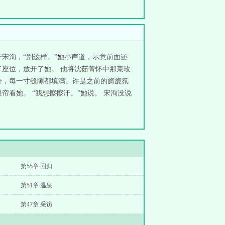
宋洵，“别这样。”她小声道，示意前面还
座位，放开了她。 他将沈茹菁怀中那束玫
分，每一寸缝隙都填满。许是之前的旖旎氛
看她。 “我想擦擦汗。”她说。 宋洵没说
第55章 回归
第51章 温泉
第47章 采访