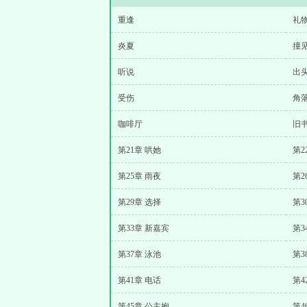
重逢
礼
炎夏
撞
听说
出
受伤
角
咖啡厅
旧
第21章 哄她
第2
第25章 雨夜
第2
第29章 选择
第3
第33章 新嘉宾
第3
第37章 泳池
第3
第41章 电话
第4
第45章 公主抱
第4