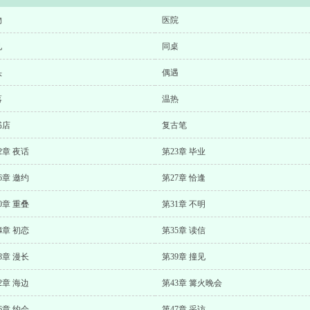
物
医院
见
同桌
头
偶遇
落
温热
书店
复古笔
2章 夜话
第23章 毕业
6章 邀约
第27章 恰逢
0章 重叠
第31章 不明
4章 初恋
第35章 读信
8章 漫长
第39章 撞见
2章 海边
第43章 篝火晚会
6章 约会
第47章 采访