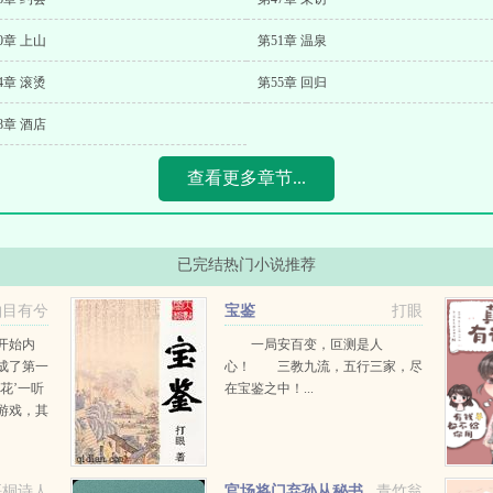
0章 上山
第51章 温泉
4章 滚烫
第55章 回归
8章 酒店
查看更多章节...
已完结热门小说推荐
柚目有兮
宝鉴
打眼
开始内
一局安百变，叵测是人
成了第一
心！ 三教九流，五行三家，尽
花’一听
在宝鉴之中！...
游戏，其
分别是某
可怕的凤
梧桐诗人
官场将门弃孙从秘书
青竹翁