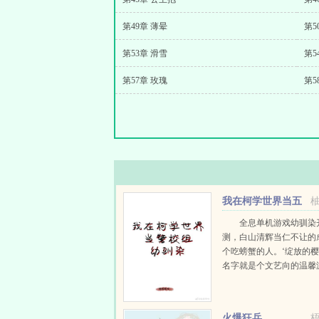
第49章 薄晕
第5
第53章 滑雪
第5
第57章 玫瑰
第5
我在柯学世界当五
人组幼驯染
全息单机游戏幼驯染
测，白山清辉当仁不让的
个吃螃蟹的人。‘绽放的樱
名字就是个文艺向的温馨
提供的幼驯染共有五位，
叼牙签爽朗硬汉某温柔又
眼假酒某黑卷...
火爆狂兵