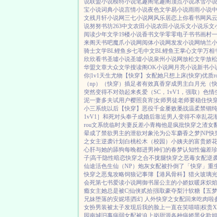
说
联盟小说
模特小说
笔趣阁
笔趣阁
顶点小说
冰雪小
宝小说
词典小说
言情小说
夜色文学
易小说
雨雨小说
文
残月轩小说网
三七小说网
风乐居
恋上你看书网
风
说
努努书坊
263中文
农田小说
农田小说
乐文小说
乐文
阅读
少年文学
19楼小说
香书文学
零零电子书
书画村
来阁
天书吧
魔爪小说网
阅体小说网
发发小说网
纳兰
骑士文学
BL鲤鱼乡
七毛中文
BL鲤鱼王
掌心文学
万相
欣欣看书
圣墟小说
圣墟小说
泉州小说网
放松文学
放
华盟文章
大众文学
搜读阁
OK小说网
月亮小说
新书小
你|1v1
天生尤物【快穿】
女配她只想上床(快穿)
优质r
（np）
（快穿）插足者
有效真香
穿成男主白月光（快
突然变得不对劲起来
炙爱（SC，1vV1，强取）
色情
泥
一妻多夫试用户
樱照良宵|女师男徒
老师要稳住
快
小三系统以后【快穿】
恶役千金屡败屡战
温柔禁锢
1vV1］
和死对头奉子成婚后
靠近男人变得不幸
乱花
rou文系统
临时夫妻
反差小青梅
他是疯批
快穿之渣女
晕
成了禁欲男主的泄欲对象
沦为公车
麝香之梦|NP
快
之女主逆袭计划
白桃松木（校园）
小姨夫的富贵娇
心肝与她的舔狗
每晚都进男神们的春梦
认知性偏差
子|高干
隐性暗恋
快穿之合不拢腿
快穿之恶毒女配逆
仙途
活色生仙（NP）
炮灰女配被扑倒了「快穿」
重
快穿之恶鬼攻略
饲狼记事簿
【港风骨科】猎火
玻璃
会死
第七书
爱读小说网
御书屋
公主的小娇奴
暖床
炽焰
瘾
女主她总是被C|仙侠
贰拾|强取豪夺
梨汁软糖
【五
兄妹
堕落的安妮塔|西幻 人外
快穿之女配回来吃肉啦
女扮男装被太子发现后
我的脸上一直在笑嘻嘻|权贵
园
南城旧事
病弱女配被迫上岗
甜源
各种病娇黑化
欺姐