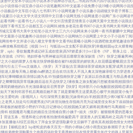
说
泼墨中文
全本小说
山河小说
冰冰小说
神话小说
九二书苑
四书库
六四小说
顶点小说
功夫
中山小说
倍福小说
宝鼎小说
42小说
笔趣阁
263中文
盗墓小说
免费小说
19楼小说
网阅小说
云小说
极品中文
车臣小说
八七书库
UPU小说网
笔趣子小说
乐趣小说
硝烟文学
君子博客
二
小说
夏日小说
大文学
大语文
琪琪中文
日通小说网
无线小说网
速度小说网
广东小说网
读
一起看书网
一起看书
七八小说
八一中文
91言情
爱言情
青豆小说网
天翼中文
悠悠小说
我去
小说
陛下看书
五五小说都
五五小说网
BL鲤鱼乡
老花生看书
007小说
大美书网
大美书网
大
书城
元宝看书
大美中文
铅笔小说
大学士
三六六小说网
未来小说网
一夜书库
麒麟中文网
松中文
最新小说
笔趣阁小说
你好小说网
纳兰小说网
纳兰小说网
爱上中文
小子小说
布丁阅
说网
传奇中文
并读小说
八楼文学
青青中文
看书站
晨曦小说网
小说酒吧
牧龙师
笔趣读
你
ou棒攻略系统
暗恋［校园 1vv1］
与狐说
rou文女配不容易[快穿]
幸瘾|校园np
文火煨青梅
穿，nph）
香欲
魅魔养成记
碎玉成欢
喷泉|高NP
娇柔多汁|1vv1
盲冬（NP，替身上位，
生存游戏（NPH）
艳妇怀春
与男神被迫同居后
靡靡宫春深
纵情（NP）
快穿之睡遍男神(n
穿之大小姐的噩梦人生
每次快穿睁眼都在被PA
校园里的娇软美人
吹花嚼蕊
蹙蛾眉|古言
纯情勾引
去三千rou文做路人（快穿）
天下谋妆|古言
满级绿茶穿成炮灰女配
穿成男主的
渐欲迷人眼
每天晚上都被cha
醉酒之后
合欢功法害人不浅
入禽太深
艳嫁录
暗引力
穿进兽
翻车纪事
蝴蝶效应
浪情
以婚为名
AV拍摄指南
快穿之睡了反派以后
伪装魔王与祭品勇者
穿之卿卿我我
异常现象|婚后
远在天边
快穿之J液收集之旅
女配她只想被渣
燥雨|校园
强行
花
薄荷奶糖
他的白月光
顶级暴徒
应召男菩萨
【快穿】吃掉那只小白兔
酸甜|校园暗恋
课后
珍如天下
捡到邻居手机后
离婚后她不装了
就是要睡男主
这爱真恶心
极守夫德|甜宠
小兔子
袭
女主爱吃肉
（影视同人）勾引深情男主
极宠(兄妹骨科)
白羊|校园
漂亮少将O被军A灌
生之老男人别走
勾引闺蜜男友(NP)
末世玩物生存指南
月亮为证
城里侄女和乡下叔叔
除妖
光
和老板的秘密
苏小野的YIN乱日记
撩动心弦|校园
她又娇又媚
将就|青梅竹马
离婚前一天
|骨科 校园
魔君与魔后的婚后生活
情难自禁|小姨子×姐夫
（快穿）被狠狠疼爱的恶毒女
梦】背这五条，悟透
和老公的爸爸拍激情戏
偏爱|高干 甜宠
兽人的宝藏
高岭之花|高干
绿
参加直播做AI综艺后我火了
拜金女穿进强取豪夺文后躺平了
虚有其表|校园
色情女大绝
X主妇
【催眠总攻】lsp老蛇皮的春天
百无一用的小师妹
心情小雨
贵妃奴
春潮
双子太子
春
|继姐弟
撩愈
清釉
重生之肉香四溢
欲骨天香
诱她沦陷
友情变质
重生年代文的路人甲
展宫