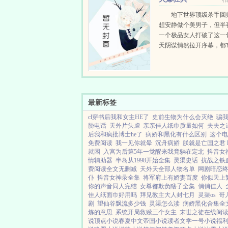
地下世界顶级杀手回
想安静做个美男子，但半
一个极品女人打破了这一
天阴谋悄然拉开序幕，都
腥风血雨。且看杨少龙只
坤，覆手翻云！这是一个
事！...
最新标签
cl穿书后我和女主HE了
史前生物为什么会灭绝
骗
胁电话
天外片头虐
亲亲佳人纸巾质量如何
夫夫之
后我和疯批博士he了
病娇和黑化有什么区别
这个电
免费阅读
我一见你就晕
沉舟病娇
朕就是亡国之君 lib
就困
入宫为后第5年一觉醒来我竟躺在定北
抖音女
情辅助器
半岛从1998开始全集
灵渠史话
抗战之铁
费阅读全文无删减
天外天全部人物名单
网剧暗恋
仆
抖音女神录全集
将军府上有娇妻百度
你似天上
你的声音同人完结
女尊都欺负瞎子全集
俏俏佳人
佳人纸面巾好用吗
拜见教主大人封七月
灵渠os
哥
剧
望仙谷飘流多少钱
灵渠怎么读
病娇黑化合集全
炼的意思
系统开局救赎三个女主
末世之徒在线阅
说
顶点小说
春夏中文
帝国小说
读者文学
一号小说
福