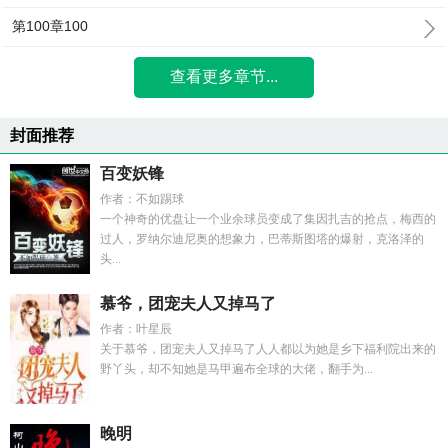
第100章100
查看更多章节...
封面推荐
百变妖锋
作者：不如踢球
一个神奇的优盘让一个业余球员变成了集因扎吉的抢点，梅西的
过人，罗纳尔迪尼奥的想象力，巴蒂斯图塔的爆射，克洛泽的
头...
慕爷，团宠夫人又掉马了
作者：叶星辰
关于慕爷，团宠夫人又掉马了人人都以为她是乡下福利院出来的
野丫头，却不知她是马甲遍布全球的大佬，翻手为...
晚明