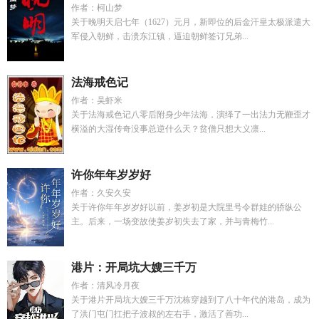
作者：柯山梦
关于晚明天启七年（1627）元月，新即位的后金汗皇太极派遣大
军侵入朝鲜，击溃东江镇，逼迫朝鲜签订兄弟...
法海戒色记
作者：吴虾米
关于法海戒色记八零后附身少年法海，演绎了一出法力无鞭歪才
横溢的大湿传奇没事总逆什么天？贫僧只想大义凛...
许你年年岁岁好
作者：久安久安
关于许你年年岁岁好以前，姜岁初是大院里号令群娃的骄纵公
主。后来，一场变故使姜岁初失去了家，并与青梅竹...
港片：开局坑大嫂三千万
作者：清风冷月夜
关于港片开局坑大嫂三千万沈栋穿越到了八十年代的港岛，成为
了洪门屯门扛把子波叔的左右手，激活了善功...