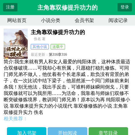
主角靠双修提升功力的
注册
登录
网站首页
小说分类
会员书架
阅读记录
主角靠双修提升功力的
佚名 著
其他小说
连载中
最近更新：
第316章316
更新时间：
2026-04-12 03:57:31
简介:我生来就有男人和女人最爱的纯阳体质，这种体质最适
合双修破境……可我却心有所属，只愿稳打稳扎修炼。可同
门师兄弟不做人，他仗着有个长老亲戚，欺负没有背景的弟
子，在一次比试中结下梁子，他居然派一个同门师妹前来刺
杀我！别无他法，我出手反击，可谁料师妹瞬间倒戈，只要
我双修就可以为我所用……为活命，我靠着与师妹们双修不
断突破修炼境界，教训同门师兄弟！原本以为再 纯阳双修小
说 靠双修来提升实力的小说现代 靠双修修炼的小说 主角靠
双修提升实力 佚名
相关推荐：
加入书架
开始阅读
章节目录